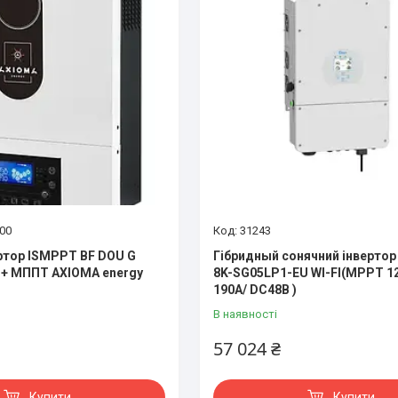
00
31243
ртор ISMPPT BF DOU G
Гібридный сонячний інвертор
 + МППТ AXIOMA energy
8K-SG05LP1-EU WI-FI(МРРТ 12
190А/ DC48В )
В наявності
57 024 ₴
Купити
Купити