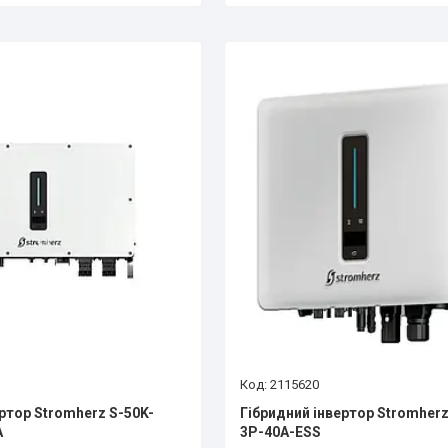
2115620
ртор Stromherz S-50K-
Гібридний інвертор Stromherz
A
3Р-40А-ESS