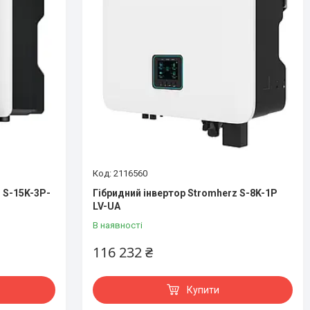
2116560
 S-15K-3P-
Гібридний інвертор Stromherz S-8K-1P
LV-UA
В наявності
116 232 ₴
Купити