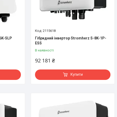
2115618
6K-SLP
Гібридний інвертор Stromherz S-8K-1Р-
ESS
В наявності
92 181 ₴
Купити