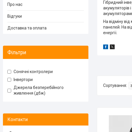
Гібридний інв
Про нас
акумуляторів 
акумуляторами
Відгуки
На відміну ві
панелей. На в
Доставка та оплата
енергії.
Фільтри
Сонячні контролери
Інвертори
Джерела безперебійного
живлення (дбж)