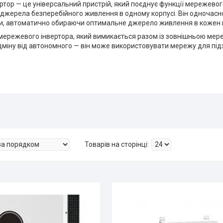
ертор — це універсальний пристрій, який поєднує функції мережево
і джерела безперебійного живлення в одному корпусі. Він одноча
, автоматично обираючи оптимальне джерело живлення в кожен 
д мережевого інвертора, який вимикається разом із зовнішньою мер
ідміну від автономного — він може використовувати мережу для під