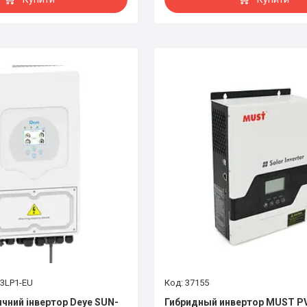
3LP1-EU
37155
ячний інвертор Deye SUN-
Гибридный инвертор MUST P