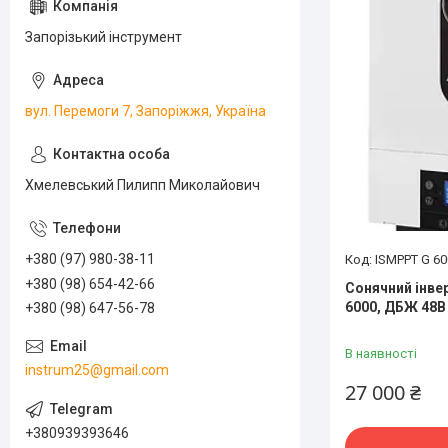
Запорізький інструмент
вул. Перемоги 7, Запоріжжя, Україна
Хмелевський Пилипп Миколайович
+380 (97) 980-38-11
ISMPPT G 60
+380 (98) 654-42-66
Сонячний інве
6000, ДБЖ 48В
+380 (98) 647-56-78
В наявності
instrum25@gmail.com
27 000 ₴
+380939393646