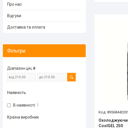
Про нас
Відгуки
Доставка та оплата
Фільтри
Діапазон цін, ₴
Наявність
В наявності
1
8956844203
Країна виробник
Охолоджуючий
CoolGEL 250