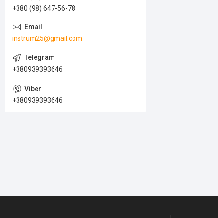
+380 (98) 647-56-78
instrum25@gmail.com
+380939393646
+380939393646