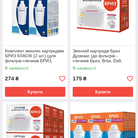
Комплект змінних картриджів
Змінний картридж Бриз
БРИЗ КЛАСІК (2 шт.) (для
Дуомакс (до фільтрів -
фільтрів-глечиків БРИЗ,
глечиків Бриз, Brita, Dafi,
BRITA, DAFI, BWT,
BWT, Ecosoft)
В наявності
В наявності
ECOSOFT)
274
175
₴
₴
Купити
Купити