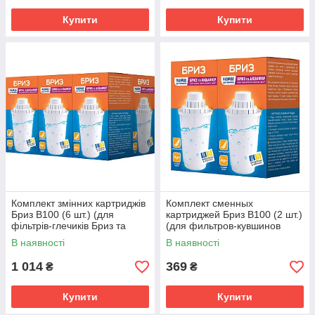
Купити
Купити
Комплект змінних картриджів
Комплект сменных
Бриз В100 (6 шт.) (для
картриджей Бриз В100 (2 шт.)
фiльтрiв-глечиків Бриз та
(для фильтров-кувшинов
Аквафор)
Бриз и Аквафор)
В наявності
В наявності
1 014
369
₴
₴
Купити
Купити