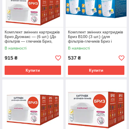
Комплект змінних картриджів
Комплект змінних картриджів
Бриз Дуомакс — (6 шт.) (До
Бриз В100 (3 шт.) (для
фільтрів — глечиків Бриз,
фільтрів-глечиків Бриз і
Brita, Dafi, BWT, Ecosoft)
Аквафор)
В наявності
В наявності
915
537
₴
₴
Купити
Купити