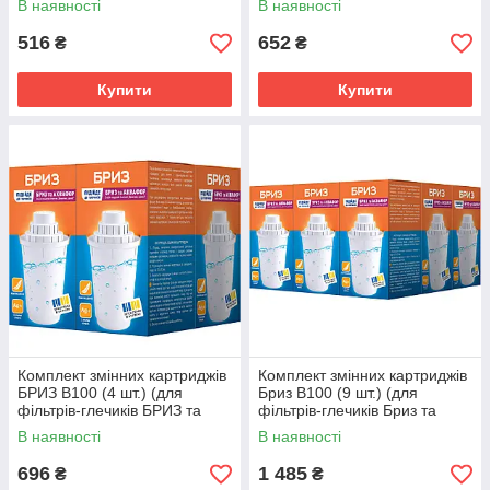
В наявності
В наявності
ECOSOFT)
Бриз і Бар'єр)
516
652
₴
₴
Купити
Купити
Комплект змінних картриджів
Комплект змінних картриджів
БРИЗ В100 (4 шт.) (для
Бриз В100 (9 шт.) (для
фiльтрiв-глечиків БРИЗ та
фiльтрiв-глечиків Бриз та
АКВАФОР)
Аквафор)
В наявності
В наявності
696
1 485
₴
₴