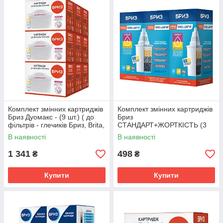
Комплект змінних картриджів
Комплект змінних картриджів
Бриз Дуомакс - (9 шт.) ( до
Бриз
фільтрів - глечиків Бриз, Brita,
СТАНДАРТ+ЖОРТКІСТЬ (3
Dafi, BWT, Ecosoft )
ШТ.) (для фільтр-глечиків
В наявності
В наявності
Бриз і Бар'єр)
1 341
498
₴
₴
Купити
Купити