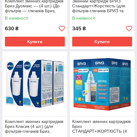
Комплект змінних картриджів
Змінний картридж БРИЗ
Бриз Дуомакс — (4 шт.) (До
Стандарт+Жорсткість (для
фільтрів — глечиків Бриз,
фільтрів-глечикiв БРИЗ та
Brita, Dafi, BWT, Ecosoft)
БАР'ЄР)
В наявності
В наявності
630
345
₴
₴
Купити
Купити
Комплект змінних картриджів
Комплект змінних картриджів
Бриз Класик (4 шт.) (для
Бриз
фільтрів-глечиків Бриз,
СТАНДАРТ+ЖОРТКІСТЬ (4
BRITA, DAFI, BWT,
ШТ.) (для фільтр-глечиків