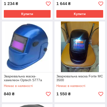
1 234
1 644
₴
₴
Купити
Купити
Зварювальна маска-
Зварювальна маска Forte MC
хамелеон Optech S777a
3500
Немає в наявності
Немає в наявності
840
1 550
₴
₴