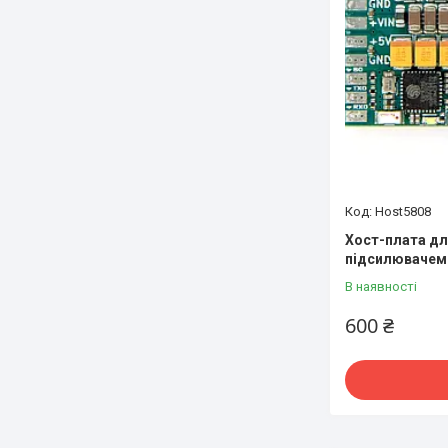
Host5808
Хост-плата для
підсилювачем 
В наявності
600 ₴