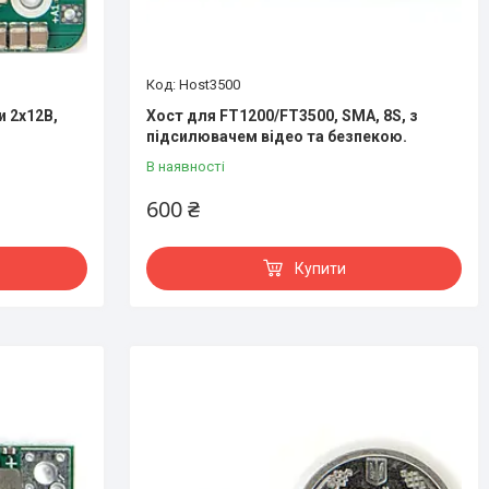
Host3500
и 2х12В,
Хост для FT1200/FT3500, SMA, 8S, з
підсилювачем відео та безпекою.
В наявності
600 ₴
Купити