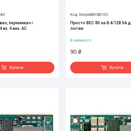
4AC
SimpleBEC8S12V
вач, перемикач і
Просто BEC 8S на 8.4/12В 5А д
 вх. 4 вих. AC
логіки
В наявності
90 ₴
Купити
Купити