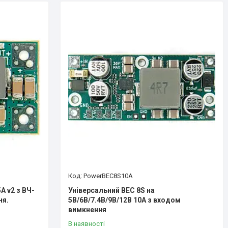
PowerBEC8S10A
А v2 з ВЧ-
Універсальний BEC 8S на
ня.
5В/6В/7.4В/9В/12В 10А з входом
вимкнення
В наявності