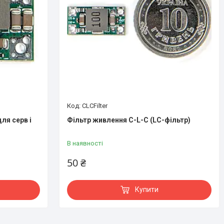
CLCFilter
для серв і
Фільтр живлення C-L-C (LC-фільтр)
В наявності
50 ₴
Купити