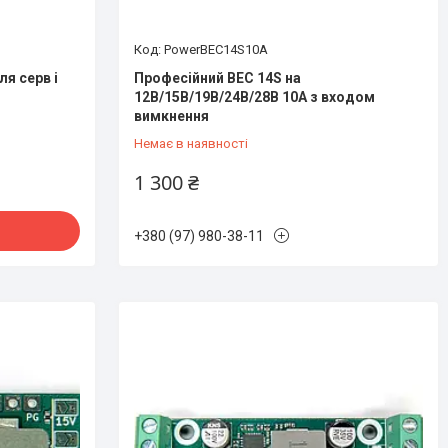
PowerBEC14S10A
ля серв і
Професійний BEC 14S на
12В/15В/19В/24В/28В 10А з входом
вимкнення
Немає в наявності
1 300 ₴
+380 (97) 980-38-11