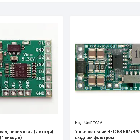
4
UniBEC3A
ач, перемикач (2 входи) і
Універсальний BEC 8S 5В/7В/9
(4 виходи)
вхідним фільтром