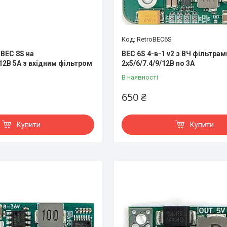
RetroBEC6S
 BEC 8S на
BEC 6S 4-в-1 v2 з ВЧ фільтрам
12В 5А з вхідним фільтром
2х5/6/7.4/9/12В по 3А
В наявності
650 ₴
Купити
Купити