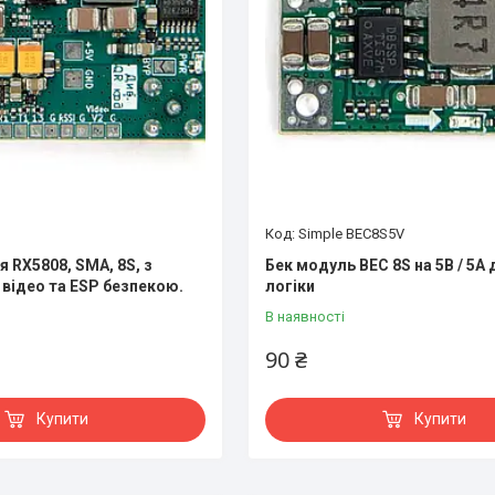
Simple BEC8S5V
 RX5808, SMA, 8S, з
Бек модуль BEC 8S на 5В / 5А 
відео та ESP безпекою.
логіки
В наявності
90 ₴
Купити
Купити