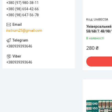
+380 (97) 980-38-11
+380 (98) 654-42-66
+380 (98) 647-56-78
UniBEC5A
Універсальний
instrum25@gmail.com
5В/6В/7.4В/9В/
В наявності
+380939393646
280 ₴
+380939393646