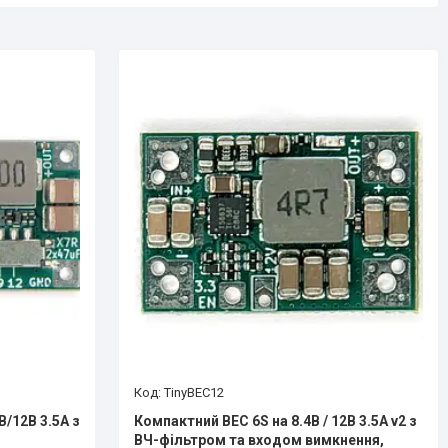
TinyBEC12
В/12В 3.5А з
Компактний BEC 6S на 8.4В / 12В 3.5А v2 з
ВЧ-фільтром та входом вимкнення,