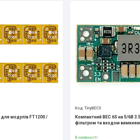
TinyBEC5
 для модулів FT1200 /
Компактний BEC 6S на 5/6В 3.5
фільтром та входом вимкнен
В наявності