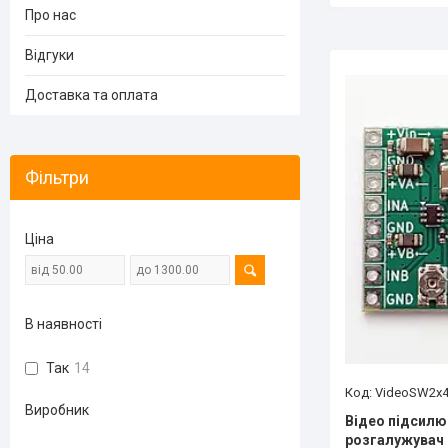
Про нас
Відгуки
Доставка та оплата
Фільтри
Ціна
В наявності
Так
14
VideoSW2x
Виробник
Відео підсилюв
розгалужувач 