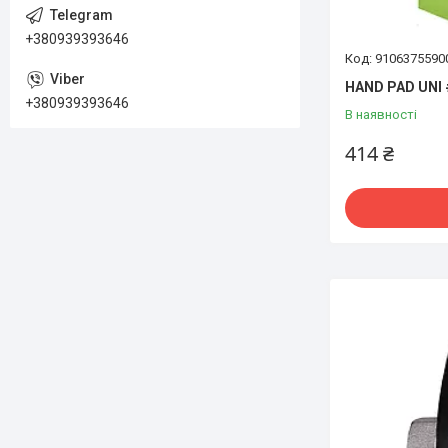
+380939393646
9106375590
HAND PAD UNI 
+380939393646
В наявності
414 ₴