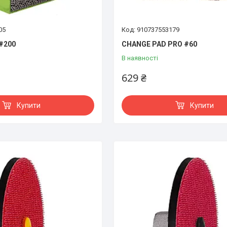
05
910737553179
#200
CHANGE PAD PRO #60
В наявності
629 ₴
Купити
Купити