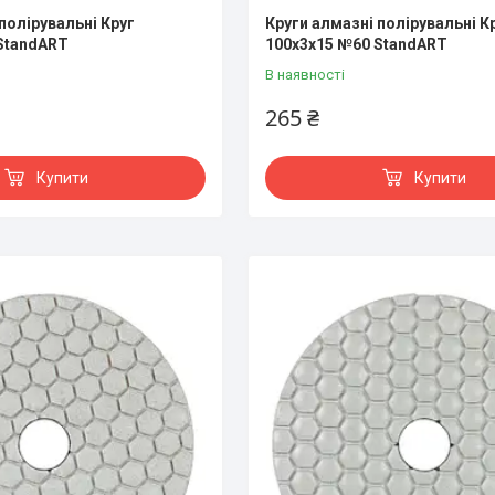
полірувальні Круг
Круги алмазні полірувальні К
StandART
100x3x15 №60 StandART
В наявності
265 ₴
Купити
Купити