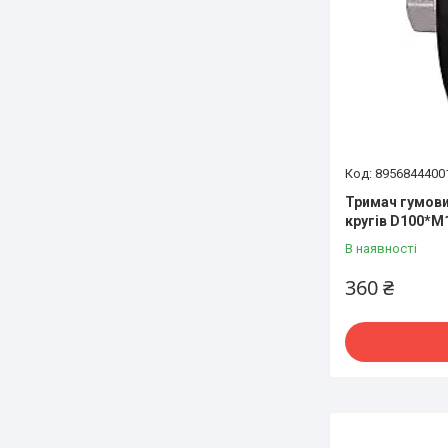
8956844400
Тримач гумови
кругів D100*M
В наявності
360 ₴