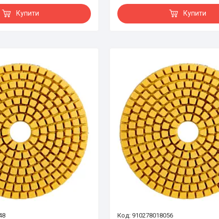
Купити
Купити
48
910278018056