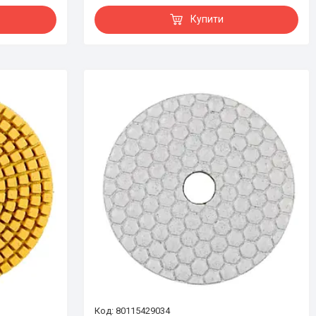
Купити
80115429034