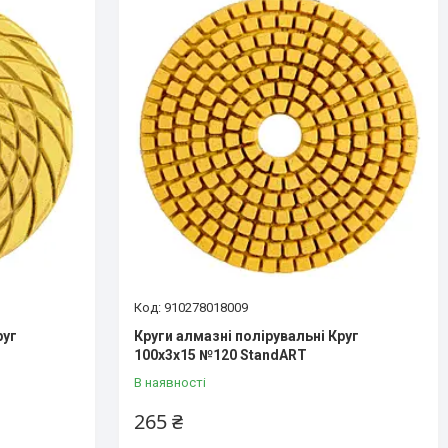
910278018009
руг
Круги алмазні полірувальні Круг
100x3x15 №120 StandART
В наявності
265 ₴