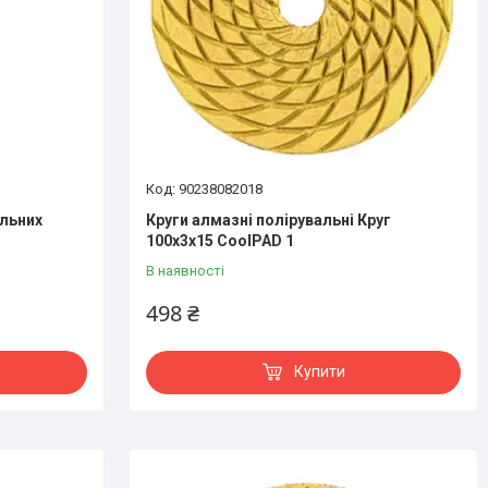
90238082018
альних
Круги алмазні полірувальні Круг
100x3x15 CoolPAD 1
В наявності
498 ₴
Купити