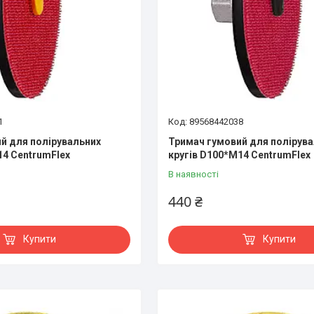
1
89568442038
й для полірувальних
Тримач гумовий для полірув
14 CentrumFlex
кругів D100*M14 CentrumFlex
В наявності
440 ₴
Купити
Купити