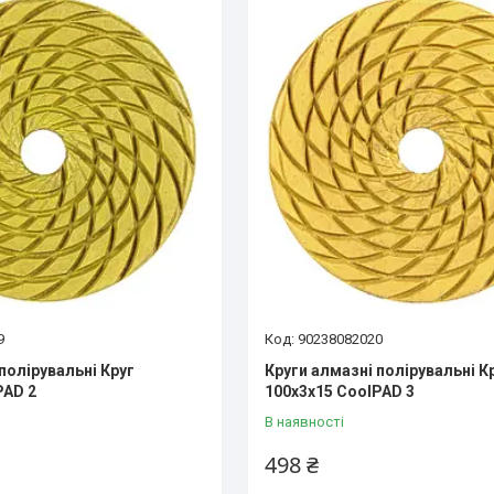
9
90238082020
полірувальні Круг
Круги алмазні полірувальні К
PAD 2
100x3x15 CoolPAD 3
В наявності
498 ₴