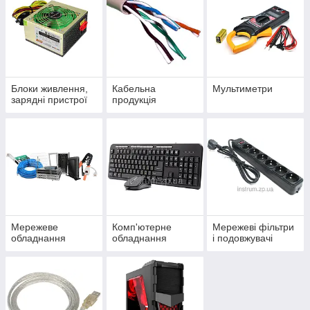
Комп'ютерне обладнання
Мережеві фільтри та подовжувачі
Кабелі, шнури, перехідники
Корпуси комп'ютерні
Блоки живлення,
Кабельна
Мультиметри
зарядні пристрої
продукція
Мережеве
Комп'ютерне
Мережеві фільтри
обладнання
обладнання
і подовжувачі