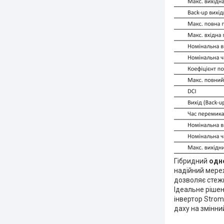
Гібридний
одн
надійний мере
дозволяє стежи
Ідеальне рішен
інвертор Stro
даху на змінни