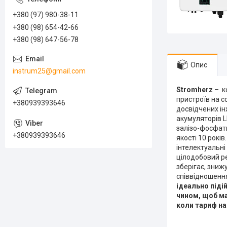
+380 (97) 980-38-11
+380 (98) 654-42-66
+380 (98) 647-56-78
Опис
instrum25@gmail.com
Stromherz
– к
пристроїв на с
+380939393646
досвідчених ін
акумуляторів LF
залізо-фосфатн
+380939393646
якості 10 рокі
інтелектуальні
цілодобовий р
зберігає, зниж
співвідношення
ідеально піді
чином, щоб ма
коли тариф на