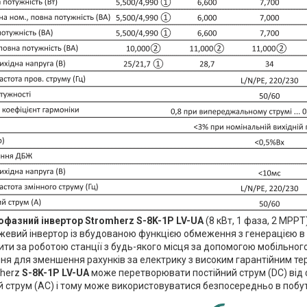
офазний
інвертор Stromherz S-8K-1P LV-UA
(8 кВт, 1 фаза, 2 МРР
жевий інвертор із вбудованою функцією обмеження з генерацією в
ти за роботою станції з будь-якого місця за допомогою мобільног
ня для зменшення рахунків за електрику з високим гарантійним те
mherz
S-8K-1P LV-UA
може перетворювати постійний струм (DC) від
й струм (AC) і тому може використовуватися безпосередньо в побуто