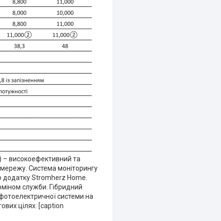
Т) – високоефективний та
 мережу. Система моніторингу
о додатку Stromherz Home.
рміном служби. Гібридний
 фотоелектричної системи на
вих цілях. [caption