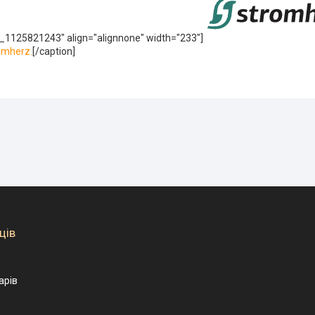
_1125821243" align="alignnone" width="233"]
omherz.
[/caption]
ців
арів