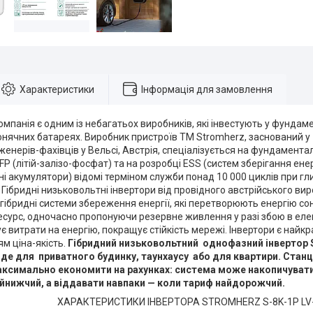
Характеристики
Інформація для замовлення
омпанія є одним із небагатьох виробників, які інвестують у фунда
онячних батареях. Виробник пристроїв TM Stromherz, заснований у
женерів-фахівців у Вельсі, Австрія, спеціалізується на фундамента
P (літій-залізо-фосфат) та на розробці ESS (систем зберігання енерг
і акумулятори) відомі терміном служби понад 10 000 циклів при гл
в. Гібридні низьковольтні інвертори від провідного австрійського в
 гібридні системи збереження енергії, які перетворюють енергію с
есурс, одночасно пропонуючи резервне живлення у разі збою в еле
ує витрати на енергію, покращує стійкість мережі. Інвертори є най
м ціна-якість.
Гібридний низьковольтний однофазний інвертор 
йде для приватного будинку, таунхаусу або для квартири. Ста
ксимально економити на рахунках: система може накопичувати 
йнижчий, а віддавати навпаки — коли тариф найдорожчий.
ХАРАКТЕРИСТИКИ ІНВЕРТОРА STROMHERZ S-8K-1P LV-