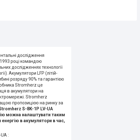
ментальні дослідження
 1993 році командою
льних дослідженнях технології
ії). Акумулятори LFP (літій-
ибині розряду 90% та гарантією
иробника Stromherz це
онця в акумулятори на
ктромережі. Stromherz
кращою пропозицією на ринку за
Stromherz S-8K-1P LV-UA
нцію можна налаштувати таким
енергію в акумулятори в час,
UA :