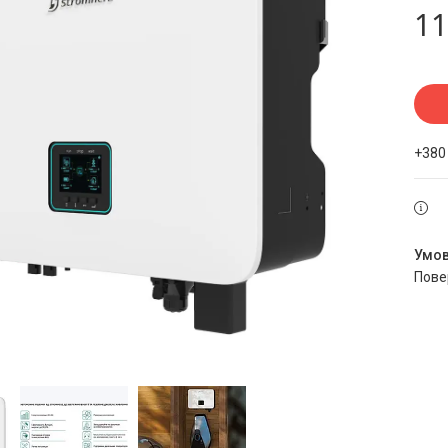
11
+380
пов