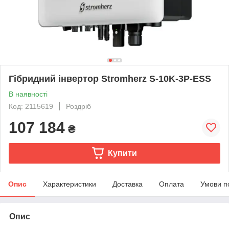
Гібридний інвертор Stromherz S-10K-3Р-ESS
В наявності
Код: 2115619
Роздріб
107 184
₴
Купити
Опис
Характеристики
Доставка
Оплата
Умови п
Опис