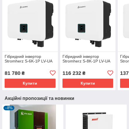
Гібридний інвертор
Гібридний інвертор
Гібр
Stromherz S-6K-1P LV-UA
Stromherz S-8K-1P LV-UA
Stro
81 780
116 232
137
₴
₴
Купити
Купити
Акційні пропозиції та новинки
–8%