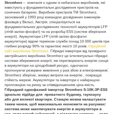
Stromherz
– компанія є одним із небагатьох виробників, які
інвестують у фундаментальні дослідження пристроїв на
сонячних батареях. Виробник пристроїв TM Stromherz,
заснований у 1993 році командою досвідчених інженерів-
фахівців у Вельсі, Австрія, спеціалізується на
фундаментальних дослідженнях технології акумуляторів LFP
(літій-залізо-фосфат) та на розробці ESS (систем зберігання
енергії). Акумулятори LFP (літій-залізо-фосфатні
акумулятори) відомі терміном служби понад 10 000 циклів при
глибині розряду 90% та гарантією якості 10 років.
Офіційний
сайт виробника Stromherz.
Гібридні інвертори від провідного
австрійського виробника Stromherz це інтелектуальні гібридні
системи збереження енергії, які перетворюють енергію сонця
в акумулятори на цілодобовий ресурс, одночасно
пропонуючи резервне живлення у разі збою в електромережі.
Stromherz зберігає, знижує витрати на енергію , покращує
стійкість мережі. Акумулятори та інвертори є найкращою
пропозицією на ринку за співвідношенням ціна-якість.
Гібридний однофазний інвертор Stromherz S-10K-3Р-ESS
ідеально підійде для приватного будинку, таунхаусу
або для великої квартири. Станцію можна налаштувати
таким чином, щоб максимально економити на рахунках:
система може накопичувати енергію в акумулятори в
час, коли тариф найнижчий, а віддавати навпаки — коли