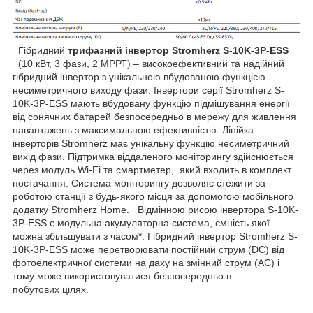
Гібридний
трифазний
інвертор
Stromherz S-10K-3Р-ESS
(10 кВт, 3 фази, 2 МРРТ) – високоефективний та надійний
гібридний інвертор з унікальною вбудованою функцією
несиметричного виходу фази. Інвертори серії Stromherz S-
10K-3Р-ESS мають вбудовану функцію підмішування енергії
від сонячних батарей безпосередньо в мережу для живлення
навантажень з максимальною ефективністю. Лінійка
інверторів Stromherz має унікальну функцію несиметричний
вихід фази. Підтримка віддаленого моніторингу здійснюється
через модуль Wi-Fi та смартметер, який входить в комплект
постачання. Система моніторингу дозволяє стежити за
роботою станції з будь-якого місця за допомогою мобільного
додатку Stromherz Home. Відмінною рисою інвертора S-10K-
3Р-ESS є модульна акумуляторна система, ємність якої
можна збільшувати з часом*. Гібридний інвертор Stromherz S-
10K-3Р-ESS може перетворювати постійний струм (DC) від
фотоелектричної системи на даху на змінний струм (AC) і
тому може використовуватися безпосередньо в
побутових цілях.