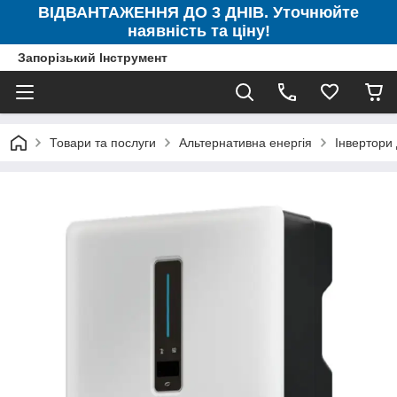
ВІДВАНТАЖЕННЯ ДО 3 ДНІВ. Уточнюйте
наявність та ціну!
Запорізький Інструмент
Товари та послуги
Альтернативна енергія
Інвертори