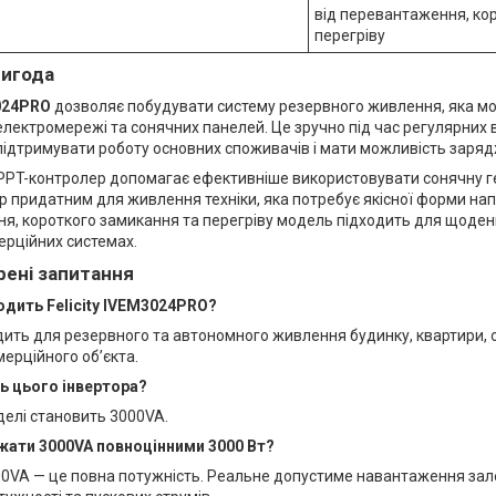
від перевантаження, ко
перегріву
вигода
3024PRO
дозволяє побудувати систему резервного живлення, яка м
електромережі та сонячних панелей. Це зручно під час регулярних 
підтримувати роботу основних споживачів і мати можливість заря
PT-контролер допомагає ефективніше використовувати сонячну ге
р придатним для живлення техніки, яка потребує якісної форми нап
, короткого замикання та перегріву модель підходить для щоденно
ерційних системах.
рені запитання
одить Felicity IVEM3024PRO?
дить для резервного та автономного живлення будинку, квартири, о
ерційного об’єкта.
ь цього інвертора?
делі становить 3000VA.
жати 3000VA повноцінними 3000 Вт?
00VA — це повна потужність. Реальне допустиме навантаження зале