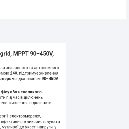
-grid, MPPT 90–450V,
ля резервного та автономного
темою
24V
, підтримує живлення
олером
з діапазоном
90–450V
офісу або невеликого
оти під час відключень
рело живлення, підключати
ергії: електромережу,
є ефективніше використовувати
чутливої до якості напруги, у