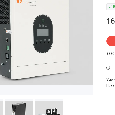
16
+380
пов