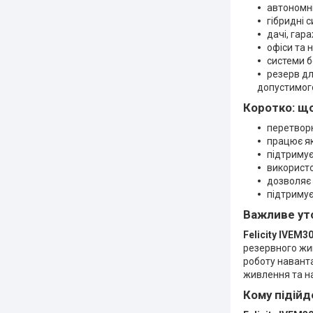
автономн
гібридні 
дачі, гара
офіси та 
системи б
резерв дл
допустимог
Коротко: що
перетворю
працює я
підтримує
використо
дозволяє 
підтримує
Важливе ут
Felicity IVEM
резервного жив
роботу навант
живлення та н
Кому підійд