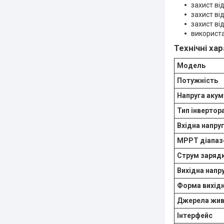
захист ві
захист ві
захист від
використа
Технічні ха
Модель
Потужність
Напруга аку
Тип інвертор
Вхідна напру
MPPT діапаз
Струм заряд
Вихідна напр
Форма вихідн
Джерела жив
Інтерфейс