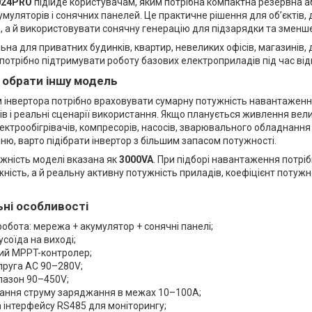
3024PRO
підійде користувачам, яким потрібна компактна резервна 
муляторів і сонячних панелей. Це практичне рішення для об’єктів,
, а й використовувати сонячну генерацію для підзарядки та зменш
на для приватних будинків, квартир, невеликих офісів, магазинів, д
потрібно підтримувати роботу базових електроприладів під час від
 обрати іншу модель
 інвертора потрібно враховувати сумарну потужність навантаження
в і реальні сценарії використання. Якщо планується живлення вели
ектрообігрівачів, компресорів, насосів, зварювального обладнання 
ю, варто підібрати інвертор з більшим запасом потужності.
жність моделі вказана як
3000VA
. При підборі навантаження потрі
ність, а й реальну активну потужність приладів, коефіцієнт потужно
ні особливості
робота: мережа + акумулятор + сонячні панелі;
усоїда на виході;
ий MPPT-контролер;
пруга AC 90–280V;
пазон 90–450V;
ання струму заряджання в межах 10–100A;
 інтерфейсу RS485 для моніторингу;