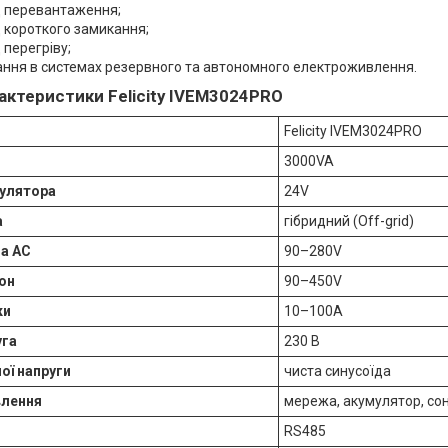
д перевантаження;
д короткого замикання;
 перегріву;
ння в системах резервного та автономного електроживлення.
рактеристики Felicity IVEM3024PRO
Felicity IVEM3024PRO
3000VA
мулятора
24V
а
гібридний (Off-grid)
га AC
90–280V
он
90–450V
ки
10–100A
уга
230 В
ої напруги
чиста синусоїда
лення
мережа, акумулятор, сон
RS485