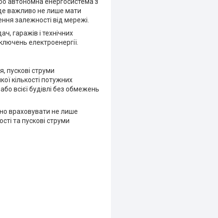
або автономна енергосистема з
 де важливо не лише мати
ення залежності від мережі.
ач, гаражів і технічних
ключень електроенергії.
, пускові струми
кої кількості потужних
або всієї будівлі без обмежень
бно враховувати не лише
сті та пускові струми