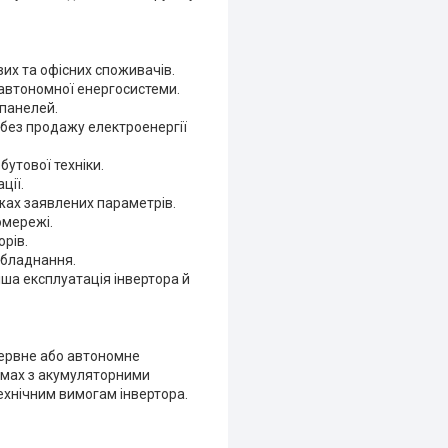
их та офісних споживачів.
автономної енергосистеми.
 панелей.
без продажу електроенергії
бутової техніки.
ції.
жах заявлених параметрів.
омережі.
рів.
обладнання.
ша експлуатація інвертора й
езервне або автономне
емах з акумуляторними
хнічним вимогам інвертора.