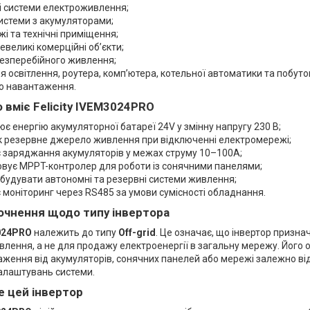
і системи електроживлення;
системи з акумуляторами;
жі та технічні приміщення;
невеликі комерційні об’єкти;
езперебійного живлення;
я освітлення, роутера, комп’ютера, котельної автоматики та побут
о навантаження.
 вміє Felicity IVEM3024PRO
є енергію акумуляторної батареї 24V у змінну напругу 230 В;
к резервне джерело живлення при відключенні електромережі;
 заряджання акумуляторів у межах струму 10–100A;
вує MPPT-контролер для роботи із сонячними панелями;
будувати автономні та резервні системи живлення;
 моніторинг через RS485 за умови сумісності обладнання.
очнення щодо типу інвертора
3024PRO
належить до типу
Off-grid
. Це означає, що інвертор призн
лення, а не для продажу електроенергії в загальну мережу. Його
аження від акумуляторів, сонячних панелей або мережі залежно в
алаштувань системи.
е цей інвертор