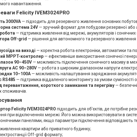
мого навантаження.
еваги Felicity IVEM3024PRO
ть 3000VA
— підходить для резервного живлення основних побутов
орна система 24V
— зручний формат для побудови резервної або 
 робота
— підтримка живлення від мережі, акумуляторів і сонячних
тора Off-grid
— рішення для автономного та резервного живлення 
усоїда на виході
— коректна робота електроніки, автоматики та по
ний MPPT-контролер
— ефективніше використання сонячної генера
пазон 90–450V
— можливість підключення сонячного масиву в ме
апруга AC 90–280V
— робота з широким діапазоном напруги електр
рядки 10–100A
— можливість налаштування заряджання акумулято
с RS485
— підтримка віддаленого моніторингу за умови сумісності 
ід перевантаження, короткого замикання та перегріву
— безпечні
х споживачів.
осування
ертор Felicity IVEM3024PRO
підходить для об’єктів, де потрібне р
ня при відключеннях мережі. Його можна використовувати в сист
сонячними панелями, якщо параметри підключення відповідають те
живлення квартири або приватного будинку;
лектростанції Off-grid формату;