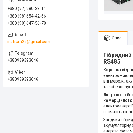
+380 (97) 980-38-11
+380 (98) 654-42-66
+380 (98) 647-56-78
Опис
instrum25@gmail.com
Гібридний 
+380939393646
RS485
Коротка відпо
електроживлен
+380939393646
від мережі, ак
та забезпечує 
Якщо потрібно
комерційного
електроенергі
сонячні панелі
Завдяки гібрид
акумуляторну 
енергію фотомо