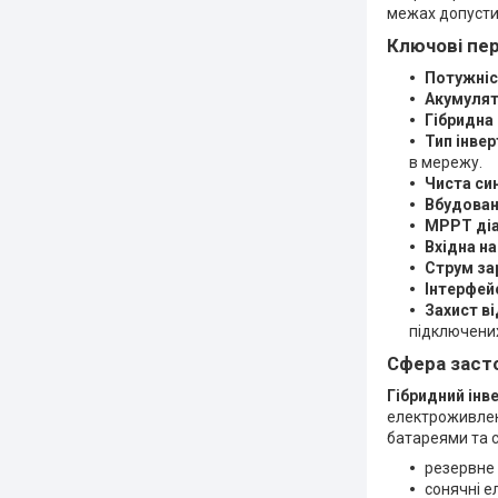
межах допусти
Ключові пер
Потужніс
Акумулят
Гібридна
Тип інвер
в мережу.
Чиста син
Вбудова
MPPT діа
Вхідна н
Струм за
Інтерфей
Захист в
підключени
Сфера заст
Гібридний інв
електроживлен
батареями та 
резервне 
сонячні е