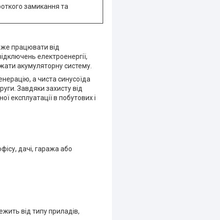
роткого замикання та
оже працювати від
відключень електроенергії,
джати акумуляторну систему.
нерацію, а чиста синусоїда
руги. Завдяки захисту від
ї експлуатації в побутових і
фісу, дачі, гаража або
жить від типу приладів,