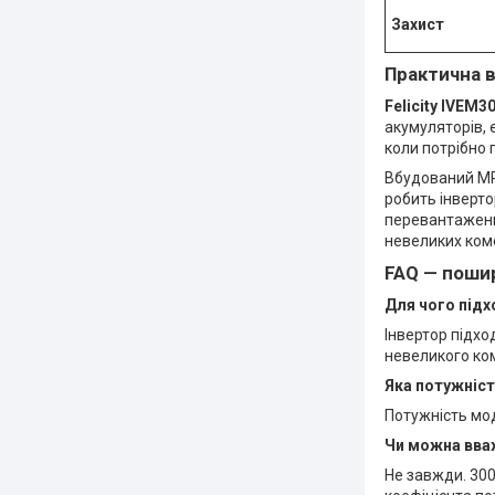
Захист
Практична 
Felicity IVEM
акумуляторів, 
коли потрібно 
Вбудований MP
робить інверто
перевантаження
невеликих ком
FAQ — поши
Для чого підх
Інвертор підхо
невеликого ком
Яка потужніст
Потужність мо
Чи можна вва
Не завжди. 30