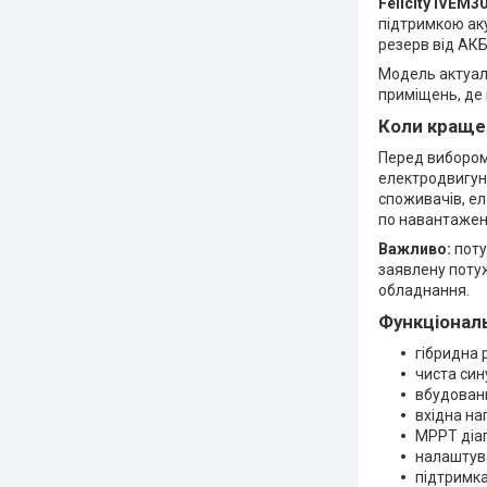
Felicity IVEM
підтримкою аку
резерв від АКБ
Модель актуаль
приміщень, де 
Коли краще
Перед вибором
електродвигуні
споживачів, ел
по навантаженн
Важливо:
поту
заявлену потуж
обладнання.
Функціональ
гібридна 
чиста син
вбудован
вхідна на
MPPT діа
налаштув
підтримка