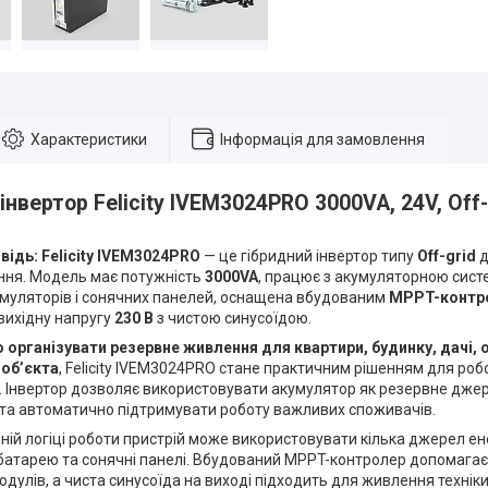
Характеристики
Інформація для замовлення
інвертор Felicity IVEM3024PRO 3000VA, 24V, Off
відь:
Felicity IVEM3024PRO
— це гібридний інвертор типу
Off-grid
д
ня. Модель має потужність
3000VA
, працює з акумуляторною сис
умуляторів і сонячних панелей, оснащена вбудованим
MPPT-контр
вихідну напругу
230 В
з чистою синусоїдою.
 організувати резервне живлення для квартири, будинку, дачі, 
 об’єкта
, Felicity IVEM3024PRO стане практичним рішенням для роб
ї. Інвертор дозволяє використовувати акумулятор як резервне дже
 та автоматично підтримувати роботу важливих споживачів.
ній логіці роботи пристрій може використовувати кілька джерел ен
батарею та сонячні панелі. Вбудований MPPT-контролер допомага
дулів, а чиста синусоїда на виході підходить для живлення техніки, 