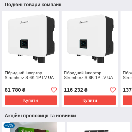
Подібні товари компанії
Гібридний інвертор
Гібридний інвертор
Гібр
Stromherz S-6K-1P LV-UA
Stromherz S-8K-1P LV-UA
Stro
81 780
116 232
137
₴
₴
Купити
Купити
Акційні пропозиції та новинки
–8%