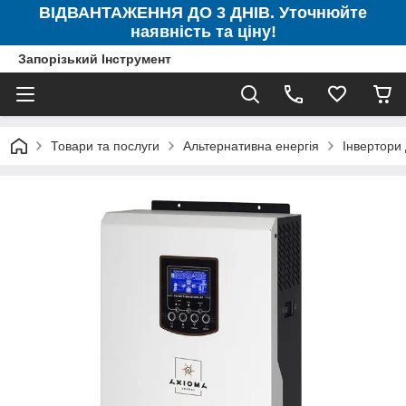
ВІДВАНТАЖЕННЯ ДО 3 ДНІВ. Уточнюйте
наявність та ціну!
Запорізький Інструмент
Товари та послуги
Альтернативна енергія
Інвертори