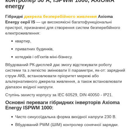
energy
Гібридні
джерела безперебійного живлення
Axioma
Energy серії IS
— це високоякісні багатофункціональні
пристрої, призначені для створення систем безперебійного
електроживлення:
квартир,
приватних будинків,
котеджів і об'єктів міні-бізнесу.
Вбудований РК-дисплей дає змогу відстежувати роботу
системи та з легкістю змінювати її параметри, як-от: зарядний
струм АКБ, встановлювати пріоритет мережі або
альтернативного джерела живлення, а також встановлювати
діапазон вхідної напруги.
Ступінь захисту корпусу за IEC 60529, DIN 40050 - IP21.
Основні переваги гібридних інверторів Axioma
Energy ISPWM 1000:
Чисто синусоїдальна форма вихідної напруги 230 В.
Вбудований PWM (ШІМ) контролер сонячної зарядки.