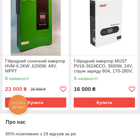
Гібридний сонячний інвертор
Гібридний інвертор MUST
HVM-6.2KW ,6200W, 48V,
PV18-3624ECO, 3600W, 24V,
MPPT
струм заряду 60A, 170-280V,
MPPT (100А, 30-320 Vdc)
В наявності
В наявності
23 000
16 000
₴
₴
25 000 ₴
Купити
Купити
КНОПКА
ЗВ'ЯЗКУ
Про нас
65% позитивних з 18 відгуків за рік