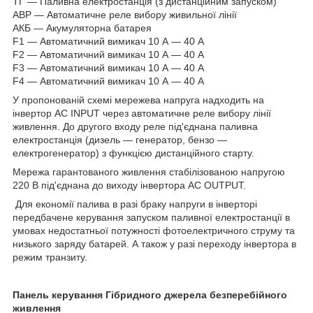
ТГ — Паливна електростанція (з дистанційним запуском)
АВР — Автоматичне реле вибору живильної лінії
АКБ — Акумуляторна батарея
F1 — Автоматичний вимикач 10 А — 40 А
F2 — Автоматичний вимикач 10 А — 40 А
F3 — Автоматичний вимикач 10 А — 40 А
F4 — Автоматичний вимикач 10 А — 40 А
У пропонованій схемі мережева напруга надходить на
інвертор AC INPUT через автоматичне реле вибору лінії
живлення. До другого входу реле під'єднана паливна
електростанція (дизель — генератор, бензо —
електрогенератор) з функцією дистанційного старту.
Мережа гарантованого живлення стабілізованою напругою
220 В під'єднана до виходу інвертора AC OUTPUT.
Для економії палива в разі браку напруги в інверторі
передбачене керування запуском паливної електростанції в
умовах недостатньої потужності фотоелектричного струму та
низького заряду батарей. А також у разі переходу інвертора в
режим транзиту.
Панель керування Гібридного джерела безперебійного
живлення