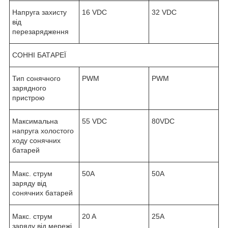
Напруга захисту
16 VDC
32 VDC
від
перезарядження
СОННІ БАТАРЕЇ
Тип сонячного
PWM
PWM
зарядного
пристрою
Максимальна
55 VDC
80VDC
напруга холостого
ходу сонячних
батарей
Макс. струм
50A
50A
заряду від
сонячних батарей
Макс. струм
20 A
25A
заряду від мережі