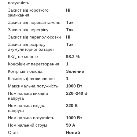
потужність
Захист від короткого
Ні
замикання
Захист від перевантажень
Так
Захист від перегріву
Так
Захист від переполюсовки
Ні
Захист від розряду
Так
акумуляторної батареї
ККД, не менше
98.2 %
Коефіцієнт перетворення
1
Колір світлодіода
Зелений
Кількість фаз живлення
1
Максимальна потужність
1000 Вт
Номінальна вихідна
220~240 В
напруга
Номінальна вхідна
220 В
напруга
Номінальна потужність
1000 Вт
Номінальний струм
50 А
Стан
Новий