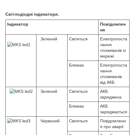
Світлодіодні індикатори.
Індикатор
Повідомлен
ня
Зелений
Світиться
Електропоста
чання
споживачів із
мережі
Блимає
Електропоста
чання
споживачів
від АКБ
Зелений
Світиться
АКБ
заряджена
Блимає
АКБ
заряджається
Червоний
Світиться
Повідомленн
я про аварії