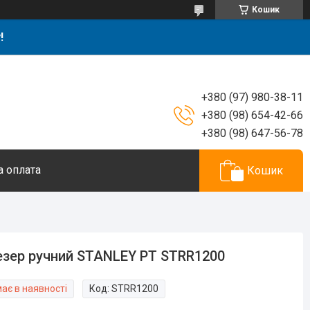
Кошик
!
+380 (97) 980-38-11
+380 (98) 654-42-66
+380 (98) 647-56-78
а оплата
Кошик
зер ручний STANLEY PT STRR1200
ає в наявності
Код:
STRR1200