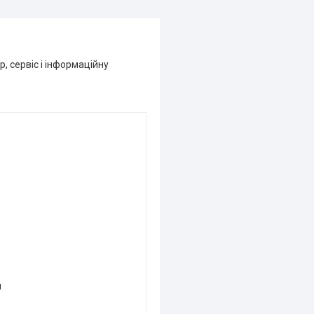
р, сервіс і інформаційну
й