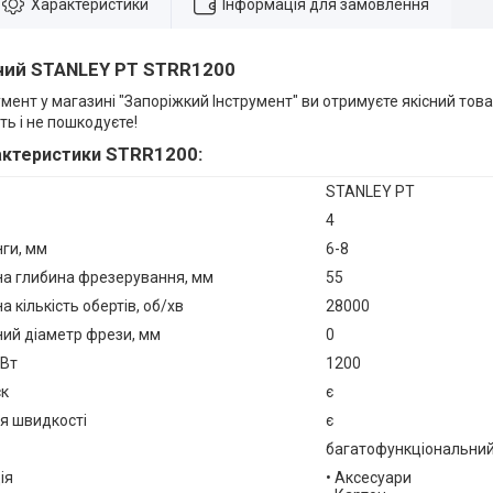
Характеристики
Інформація для замовлення
ний STANLEY PT STRR1200
умент
у магазині "Запоріжкий Інструмент" ви отримуєте якісний това
ть і не пошкодуєте!
STRR1200:
рактеристики
STANLEY PT
4
ги, мм
6-8
а глибина фрезерування, мм
55
 кількість обертів, об/хв
28000
ий діаметр фрези, мм
0
 Вт
1200
ск
є
я швидкості
є
багатофункціональни
ія
• Аксесуари