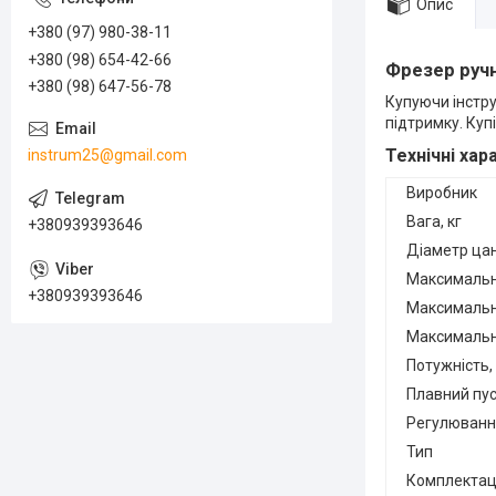
Опис
+380 (97) 980-38-11
+380 (98) 654-42-66
Фрезер руч
+380 (98) 647-56-78
Купуючи
інстр
підтримку.
Купі
Т
ехнічні ха
instrum25@gmail.com
Виробник
Вага, кг
+380939393646
Діаметр цан
Максимальн
+380939393646
Максимальна
Максимальн
Потужність,
Плавний пу
Регулюванн
Тип
Комплектац