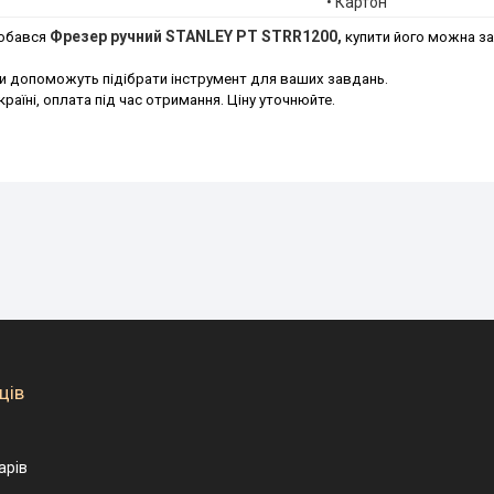
• Картон
Фрезер ручний STANLEY PT STRR1200,
обався
купити його можна за
 допоможуть підібрати інструмент для ваших завдань.
країні, оплата під час отримання. Ціну уточнюйте.
ців
арів