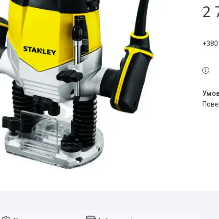
2 
+380
пов