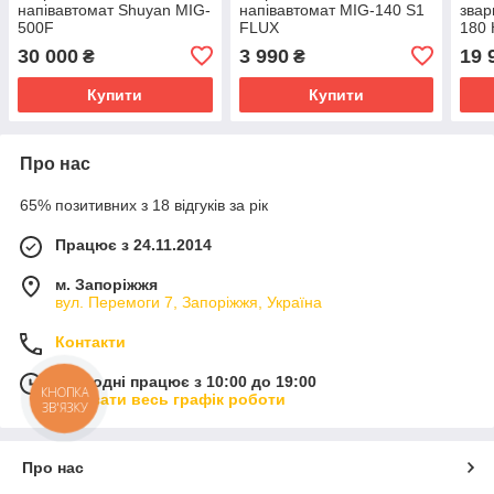
напівавтомат Shuyan MIG-
напівавтомат MIG-140 S1
звар
500F
FLUX
180 
30 000
3 990
19 
₴
₴
Купити
Купити
Про нас
65% позитивних з 18 відгуків за рік
Працює з 24.11.2014
м. Запоріжжя
вул. Перемоги 7, Запоріжжя, Україна
Контакти
Сьогодні працює з 10:00 до 19:00
КНОПКА
Показати весь графік роботи
ЗВ'ЯЗКУ
Про нас