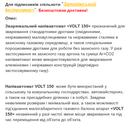
"
Запоріжський
Для підписників спільноти
Інструмен
т
"
Безкоштовна доставка!
Опис:
Зварювальний напівавтомат «VOLT 150»
призначений для
зварювання стандартними дротами (оміденними,
неіржавкими) маловуглецевими та неіржавкими сталями в
захисному газовому середовищі, а також спеціальними
порошковими дротами для роботи без захисного газу. У разі
застосування як захисного газу аргона та суміші Ar+CO2
напівавтомат може використовуватися для зварювання
алюмінієвих і неіржавких конструкцій (відповідно
застосовуваному газу).
Напівавтомат VOLT 150
може бути використаний у
сільському та комунальному господарствах, автомайстернях,
а також на присадибних ділянках і в побуті. Завдяки
невеликим розмірам і мінімальній вазі, а також можливості
під'єднання малогабаритного газового балона апарат
«VOLT
150»
незамінний у разі частої зміни місця зварювання та під
час переміщення від об'єкта до об'єкта.