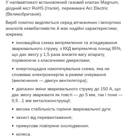
У напівавтоматі встановлений газовий клапан Magnum,
діодний міст RoHS (Італія), перемикачі Arc Electric
(Великобританія).
Виріб помітно виділяється серед вітчизняних і імпортних
аналогів невибагливістю й має надійні характеристики,
зокрема:
інноваційна схема випрямлення та згладжування
зварювального струму, з ККД випрямляча понад 95%,
що дає змогу у 1,5 раза знизити вагу апарату,
порівнюючи з класичними джерелами;
енергоощадна накопичувальна схема, яка не
споживає електроенергію в режимі очікування
(виключення — двигун вентилятора);
діапазон зміни зварювального струму до 150 А, що
дає змогу зварювати як товсті — до 5 мм, так і тонкі —
0,5...1 мм металоконструкції;
висока стабільність горіння зварювальної дуги.
захист від перевантаження;
примусове повітряне охолодження;
колеса.