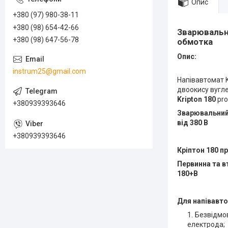
Опис
+380 (97) 980-38-11
+380 (98) 654-42-66
Зварювальни
+380 (98) 647-56-78
обмотка
Опис:
instrum25@gmail.com
Напівавтомат 
двоокису вугл
Kripton 180
pr
+380939393646
Зварювальний 
від 380 В
+380939393646
Кріптон 180 п
Первинна та в
180+В
Для напівавт
Безвідмо
електрода;