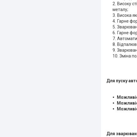
Високу ст
металу;
Висока як
Гарне фо
Зварюван
Гарне фо
Автомати
Відпалюв
Зварюванн
Зміна п
Для пуску авт
Можливіс
Можливіс
Можливіс
Для зварюван