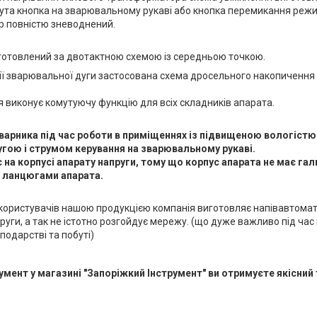
нута кнопка на зварювальному рукаві або кнопка перемикання реж
 повністю зневоднений.
отовлений за двотактною схемою із середньою точкою.
ії зварювальної дуги застосована схема дросельного накопичення 
 виконує комутуючу функцію для всіх складників апарата.
варника під час роботи в приміщеннях із підвищеною вологістю
гою і струмом керування на зварювальному рукаві.
 на корпусі апарату напруги, тому що корпус апарата не має гал
 ланцюгами апарата.
користувачів нашою продукцією компанія виготовляє напівавтомат
уги, а так не істотно розгойдує мережу. (що дуже важливо під час
подарстві та побуті)
румент
у магазині "Запоріжкий Інструмент" ви отримуєте якісний 