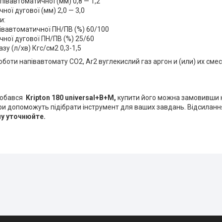
апівавтоматичної (мм) 0,8 — 1,2
чної дугової (мм) 2,0 — 3,0
и:
півавтоматичної ПН/ПВ (%) 60/100
учної дугової ПН/ПВ (%) 25/60
зу (л/хв) Кгс/см2 0,3-1,5
оти напівавтомату CO2, Ar2 вуглекислий газ аргон и (или) их сме
добався
Kripton 180 universal+B+M,
купити його можна замовивши н
 допоможуть підібрати інструмент для ваших завдань. Відсилання 
ну уточнюйте.