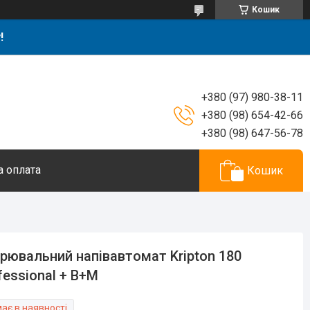
Кошик
!
+380 (97) 980-38-11
+380 (98) 654-42-66
+380 (98) 647-56-78
а оплата
Кошик
рювальний напівавтомат Kripton 180
fessional + B+M
ає в наявності