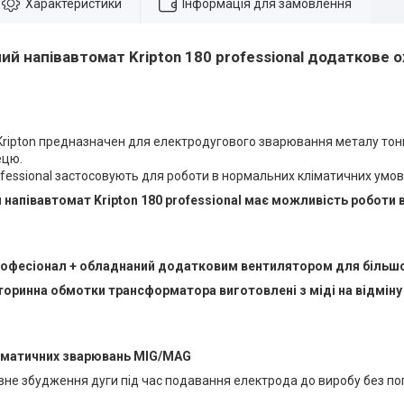
Характеристики
Інформація для замовлення
й напівавтомат Kripton 180 professional додаткове 
Kripton предназначен для електродугового зварювання металу то
ецю.
ofessional застосовують для роботи в нормальних кліматичних умов
напівавтомат Kripton 180 professional має можливість роботи ві
рофесіонал + обладнаний додатковим вентилятором для більшої
торинна обмотки трансформатора виготовлені з міді на відміну в
оматичних зварювань
MIG/MAG
вне збудження дуги під час подавання електрода до виробу без п