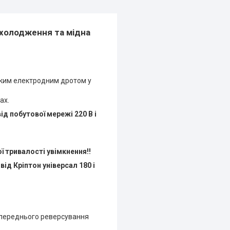
охолодження та мідна
нким електродним дротом у
ах.
д побутової мережі 220 В і
 тривалості увімкнення!!
ід Кріптон універсал 180 і
опереднього реверсування