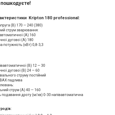
е пошкодуєте!
рактеристики Kripton 180 professional:
пруга (В) 170 — 240 (380)
ний струм зварювання:
автоматичної (А) 160
чної дугової (А) 180
 потужність (кВт) 0,8-3,3
півавтоматичної (В) 12 — 30
чної дугової (В) 24 — 60
вального струму постійний
 ВАХ падлива
улювань:
ний струм (А) 40 — 160
 подавання дроту (м/хв) 0-30 напівавтоматична
родів: