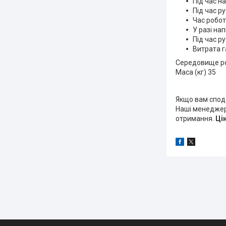
Під час н
Під час ру
Час робот
У разі на
Під час р
Витрата га
Середовище роб
Маса (кг) 35
Якщо вам спо
Наші менеджери
отримання.
Ці