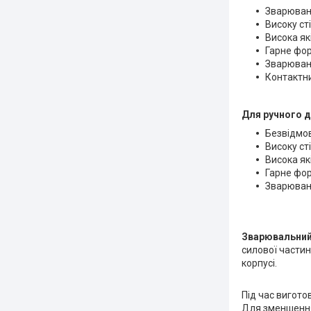
Зварюванн
Високу ст
Висока як
Гарне фо
Зварюванн
Контактни
Для ручного 
Безвідмов
Високу ст
Висока як
Гарне фо
Зварюванн
Зварювальний 
силової частин
корпусі.
Під час вигото
Для зменшення