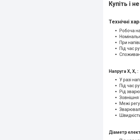
Купіть і н
Технічні ха
Робоча на
Номіналь
При напів
Під час ру
Споживана
Напруга Х, Х, :
У разі на
Під час ру
Рід зварю
Зовнішня
Межі рег
Зварюваль
Швидкість
Діаметр елект