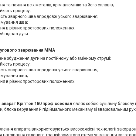
я та паяння всіх металів, крім алюмінію та його сплавів;
ійкість процесу;
ість зварного шва впродовж усього зварювання;
рмування шва;
я в різних просторових положеннях.
й підпал дуги
дугового зварювання
MMA
не збудження дуги на постійному або змінному струмі;
ійкість процесу;
ість зварного шва впродовж усього зварювання;
рмування шва;
я в різних просторових положеннях.
апарат Кріптон 180 профіссеонал
являє собою суцільну блокову 
и, блока керування й підіймального механізму зі зварювальним ру
влення апарата використовуються високоякісні технології закордон
 нагрівання силового трансформатора схема увімкнення виготовле