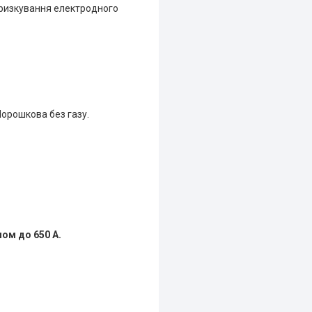
бризкування електродного
Порошкова без газу.
ом до 650 А.