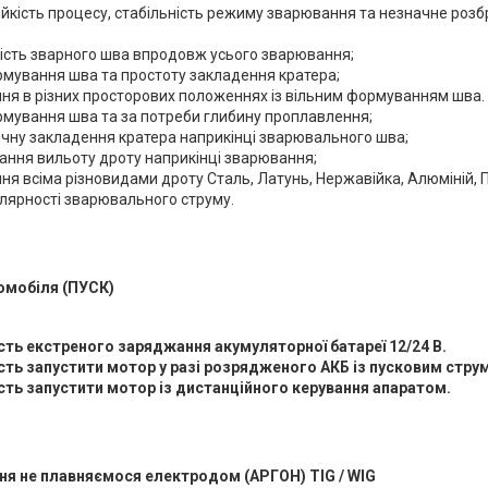
ійкість процесу, стабільність режиму зварювання та незначне роз
ість зварного шва впродовж усього зварювання;
рмування шва та простоту закладення кратера;
ня в різних просторових положеннях із вільним формуванням шва.
рмування шва та за потреби глибину проплавлення;
чну закладення кратера наприкінці зварювального шва;
ання вильоту дроту наприкінці зварювання;
я всіма різновидами дроту Сталь, Латунь, Нержавійка, Алюміній, 
олярності зварювального струму.
омобіля (ПУСК)
ть екстреного заряджання акумуляторної батареї 12/24 В.
ть запустити мотор у разі розрядженого АКБ із пусковим струм
ть запустити мотор із дистанційного керування апаратом.
ня не плавняємося електродом (АРГОН)
TIG /
WIG