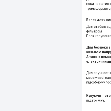
поки не натис
трансформатор
Випрямляч
виг
Для стабілізац
фільтром.
Блок керування
Для безпеки з
низькою напру
А також немає
електричними
Для зручності 
мережевої напр
підсобному гос
Купуючи
інст
підтримку.