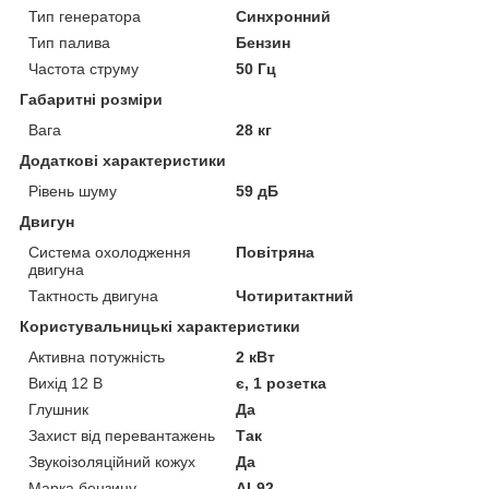
Тип генератора
Синхронний
Тип палива
Бензин
Частота струму
50 Гц
Габаритні розміри
Вага
28 кг
Додаткові характеристики
Рівень шуму
59 дБ
Двигун
Система охолодження
Повітряна
двигуна
Тактность двигуна
Чотиритактний
Користувальницькі характеристики
Активна потужність
2 кВт
Вихід 12 В
є, 1 розетка
Глушник
Да
Захист від перевантажень
Так
Звукоізоляційний кожух
Да
Марка бензину
АІ-92