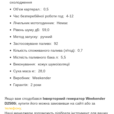
охолодження
Об'єм картерал.: 0,5
Час безперебійної роботи год: 4-12
Лічильник мотогодинник: Немає
Рівень шуму дБ: 59,0
Метод запуску: ручний
Застосовуване паливо: 92
Кількість споживаного палива (л/год): 0,7
Місткість паливного бака л: 5,5
Виконування: кожух шумоізоляції
Суха маса кг.: 28,0
Виробник: Weekender
Гарантія: 2 роки
Якщо вам сподобався
Інверторний генератор Weekender
D2500i
, купити його можна замовивши на сайті або за
телефону
.
Наші менеджери допоможуть підібрати інструмент для ваших