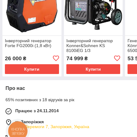
Інверторний генератор
Інверторний генератор
Гене
Forte FG2000i (1,8 кВт)
Konner&Sohnen KS
Kön
8100iEG 1/3
650
26 000
74 999
53 
₴
₴
Купити
Купити
Про нас
65% позитивних з 18 відгуків за рік
Працює з 24.11.2014
м. Запоріжжя
вул. Перемоги 7, Запоріжжя, Україна
КНОПКА
ЗВ'ЯЗКУ