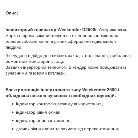
Опис:
Інверторний генератор Weekender D2500i
Американська
марка широко використовується як переносне джерело
електрозабезпечення в різних сферах життєдіяльності
людини.
Він чудово підійде для виїзних заходів, полювання, риболовлі,
ремонтних майстерень тощо.
Завдяки інверторній технології Вікендер може працювати із
сучасними газовими котлами.
Електростанція інверторного типу Weekender 2500 i
обладнана низкою сучасних і необхідних функцій:
індикатор контролю режиму використання;
індикатор рівня оливи;
індикатор перевантаження;
датчик рівня оливи та захисту від перевантаження;