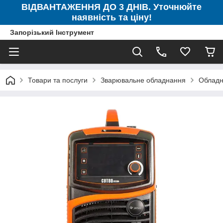
ВІДВАНТАЖЕННЯ ДО 3 ДНІВ. Уточнюйте
наявність та ціну!
Запорізький Інструмент
Товари та послуги
Зварювальне обладнання
Обладн