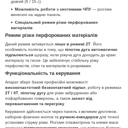
довгий (5 / 15 с).
Можливість роботи з системами ЧПУ
— роз’єми
винесені на задню панель.
Спеціальний режим різки перфорованих
матеріалів
.
Режим різки перфорованих матеріалів
Даний режим активується
лише в режимі 2T
. Його
особливість полягає в тому, що
пілотна дуга автоматично
підпалюється
щоразу, коли ріжуча дуга доходить до краю
матеріалу та гасне. Це забезпечує стабільну різку
перфолистів, сітки та матеріалів із розривами.
Функціональність та керування
Апарат зберіг базові професійні можливості:
високочастотний безконтактний підпал
, роботу в режимах
2T / 4T
,
пілотну дугу
для різки забруднених або
пофарбованих поверхонь, а також
захист від
перевантаження та перегріву
.
Керування здійснюється через панель з великим дисплеєм,
набором фізичних кнопок та
ручкою-енкодером
для точної
установки струму різки. Роз’єми плазмотрона та клеми маси
захищені
підпружиненими кришками
, що підвищує безпеку