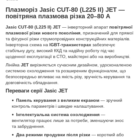
Плазморіз Jasic CUT-80 (L225 II) JET —
повітряна плазмова різка 20–80 А
Jasic CUT-80 (L225 II) JET
— інверторний апарат
повітряної
плазмової різки нового покоління
, призначений для прямої
та фігурної різки струмопровідних конструкційних матеріалів.
Інверторна схема на
IGBT-транзисторах
забезпечує
стабільну дугу, високий ККД та надійну роботу під час
щоденної експлуатації в СТО, майстерні або на виробництві.
Лінійка
JET
вирізняється сучасним дизайном, удосконаленою
системою охолодження та розширеним функціоналом, що
безпосередньо впливає на якість різу, зручність керування та
довговічність обладнання.
Переваги серії Jasic JET
Панель керування з великим екраном
— зручний
контроль параметрів і швидке налаштування.
Інтелектуальна система охолодження
—
вентилятор працює лише за потреби, зменшуючи знос
та забруднення.
Два режими продувки після різки
— короткий або