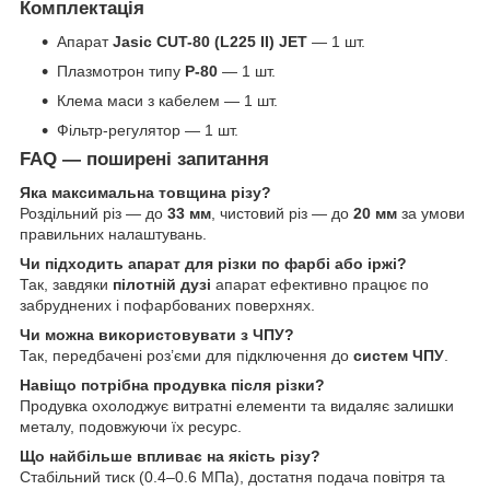
Комплектація
Апарат
Jasic CUT-80 (L225 II) JET
— 1 шт.
Плазмотрон типу
P-80
— 1 шт.
Клема маси з кабелем — 1 шт.
Фільтр-регулятор — 1 шт.
FAQ — поширені запитання
Яка максимальна товщина різу?
Роздільний різ — до
33 мм
, чистовий різ — до
20 мм
за умови
правильних налаштувань.
Чи підходить апарат для різки по фарбі або іржі?
Так, завдяки
пілотній дузі
апарат ефективно працює по
забруднених і пофарбованих поверхнях.
Чи можна використовувати з ЧПУ?
Так, передбачені роз’єми для підключення до
систем ЧПУ
.
Навіщо потрібна продувка після різки?
Продувка охолоджує витратні елементи та видаляє залишки
металу, подовжуючи їх ресурс.
Що найбільше впливає на якість різу?
Стабільний тиск (0.4–0.6 МПа), достатня подача повітря та