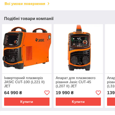
Всі умови повернення
Подібні товари компанії
Інверторний плазморіз
Апарат для плазмового
Апар
JASIC CUT-100 (L221 II)
різання Jasic CUT-45
різа
JET
(L207 II) JET
(L31
64 990
19 990
139
₴
₴
Купити
Купити