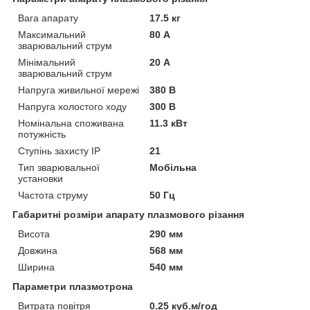
Вага апарату
17.5 кг
Максимальний
80 А
зварювальний струм
Мінімальний
20 А
зварювальний струм
Напруга живильної мережі
380 В
Напруга холостого ходу
300 В
Номінальна споживана
11.3 кВт
потужність
Ступінь захисту IP
21
Тип зварювальної
Мобільна
установки
Частота струму
50 Гц
Габаритні розміри апарату плазмового різання
Висота
290 мм
Довжина
568 мм
Ширина
540 мм
Параметри плазмотрона
Витрата повітря
0.25 куб.м/год