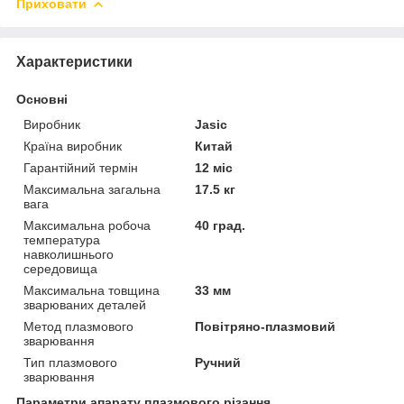
Приховати
Характеристики
Основні
Виробник
Jasic
Країна виробник
Китай
Гарантійний термін
12 міс
Максимальна загальна
17.5 кг
вага
Максимальна робоча
40 град.
температура
навколишнього
середовища
Максимальна товщина
33 мм
зварюваних деталей
Метод плазмового
Повітряно-плазмовий
зварювання
Тип плазмового
Ручний
зварювання
Параметри апарату плазмового різання