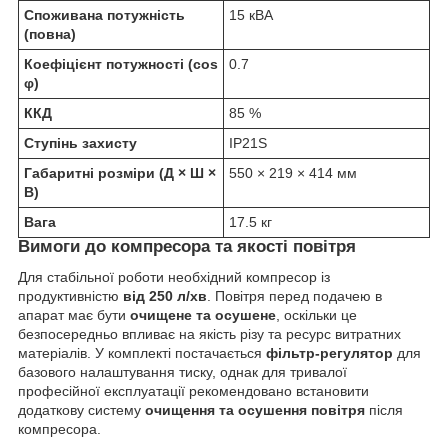
Споживана потужність
15 кВА
(повна)
Коефіцієнт потужності (cos
0.7
φ)
ККД
85 %
Ступінь захисту
IP21S
Габаритні розміри (Д × Ш ×
550 × 219 × 414 мм
В)
Вага
17.5 кг
Вимоги до компресора та якості повітря
Для стабільної роботи необхідний компресор із
продуктивністю
від 250 л/хв
. Повітря перед подачею в
апарат має бути
очищене та осушене
, оскільки це
безпосередньо впливає на якість різу та ресурс витратних
матеріалів. У комплекті постачається
фільтр-регулятор
для
базового налаштування тиску, однак для тривалої
професійної експлуатації рекомендовано встановити
додаткову систему
очищення та осушення повітря
після
компресора.