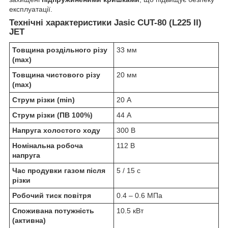
експлуатації.
Технічні характеристики Jasic CUT-80 (L225 II)
JET
Товщина роздільного різу
33 мм
(max)
Товщина чистового різу
20 мм
(max)
Струм різки (min)
20 А
Струм різки (ПВ 100%)
44 А
Напруга холостого ходу
300 В
Номінальна робоча
112 В
напруга
Час продувки газом після
5 / 15 с
різки
Робочий тиск повітря
0.4 – 0.6 МПа
Споживана потужність
10.5 кВт
(активна)