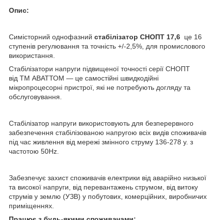
Опис:
Симісторний однофазний
стабілізатор СНОПТ 17,6
це 16
ступенів регулювання та точність +/-2,5%, для промислового
використання.
Стабілізатори напруги підвищеної точності серії СНОПТ
від ТМ АВАТТОМ — це самостійні швидкодійні
мікропроцесорні пристрої, які не потребують догляду та
обслуговування.
Стабілізатор напруги використовують для безперервного
забезпечення стабілізованою напругою всіх видів споживачів
під час живлення від мережі змінного струму 136-278 у. з
частотою 50Hz.
Забезпечує захист споживачів електрики від аварійно низької
та високої напруги, від перевантажень струмом, від витоку
струмів у землю (УЗВ) у побутових, комерційних, виробничих
приміщеннях.
Працює з будь-якими споживачами: