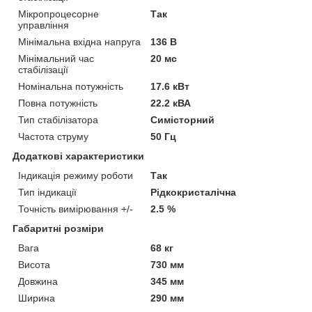
Мікропроцесорне
Так
управління
Мінімальна вхідна напруга
136 В
Мінімальний час
20 мс
стабілізації
Номінальна потужність
17.6 кВт
Повна потужність
22.2 кВА
Тип стабілізатора
Симісторний
Частота струму
50 Гц
Додаткові характеристики
Індикація режиму роботи
Так
Тип індикації
Рідкокристалічна
Точність вимірювання +/-
2.5 %
Габаритні розміри
Вага
68 кг
Висота
730 мм
Довжина
345 мм
Ширина
290 мм