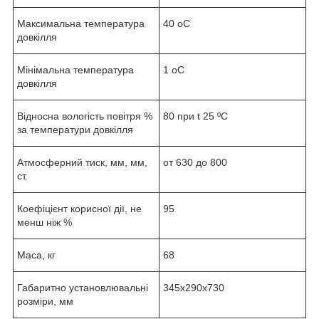
Максимальна температура
40 oС
довкілля
Мінімальна температура
1 oС
довкілля
Відносна вологість повітря %
80 при t 25 ºС
за температури довкілля
Атмосферний тиск, мм, мм,
от 630 до 800
ст.
Коефіцієнт корисної дії, не
95
менш ніж %
Маса, кг
68
Габаритно установлювальні
345х290х730
розміри, мм