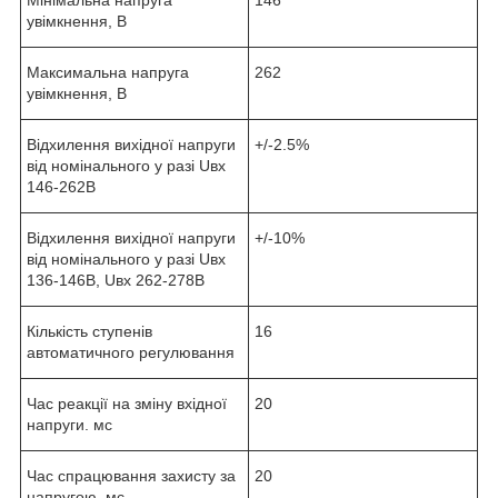
Мінімальна напруга
146
увімкнення, В
Максимальна напруга
262
увімкнення, В
Відхилення вихідної напруги
+/-2.5%
від номінального у разі Uвх
146-262В
Відхилення вихідної напруги
+/-10%
від номінального у разі Uвх
136-146В, Uвх 262-278В
Кількість ступенів
16
автоматичного регулювання
Час реакції на зміну вхідної
20
напруги. мс
Час спрацювання захисту за
20
напругою. мс