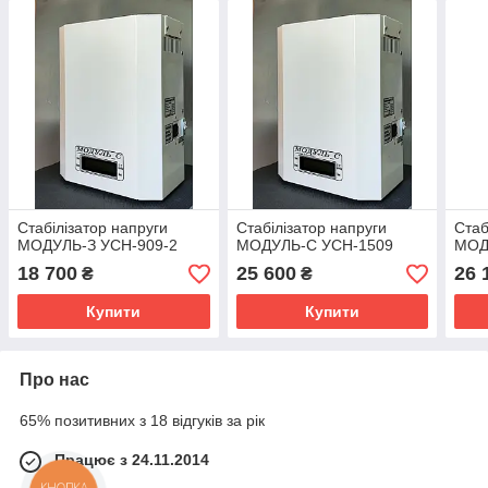
Стабілізатор напруги
Стабілізатор напруги
Стаб
МОДУЛЬ-З УСН-909-2
МОДУЛЬ-С УСН-1509
МОД
18 700
25 600
26 
₴
₴
Купити
Купити
Про нас
65% позитивних з 18 відгуків за рік
Працює з 24.11.2014
КНОПКА