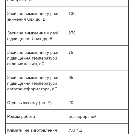
Захисне вимкнення у разі
136
зниження Uвх до, В
Захисне вимкнення у разі
278
підвищення Uвих до, В
Захисне вимкнення у разі
75
підвищення температури
силових ключів, oС
Захисне вимкнення у разі
85
підвищення температури
автотрансформатора, oС
Ступінь захисту (по IP)
20
Режим роботи
Безперервний
Кліматичне виготовлення
УХЛ4.2