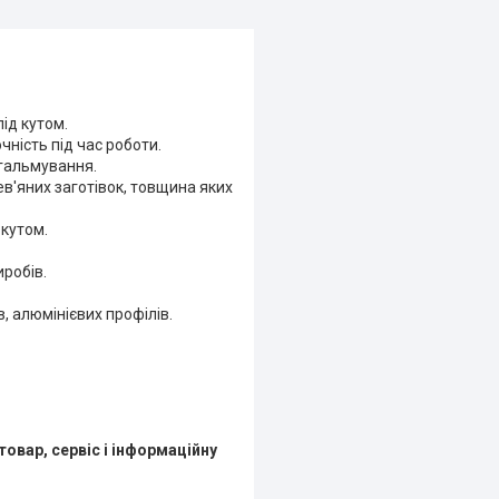
під кутом.
чність під час роботи.
гальмування.
'яних заготівок, товщина яких
 кутом.
робів.
 алюмінієвих профілів.
товар, сервіс і інформаційну