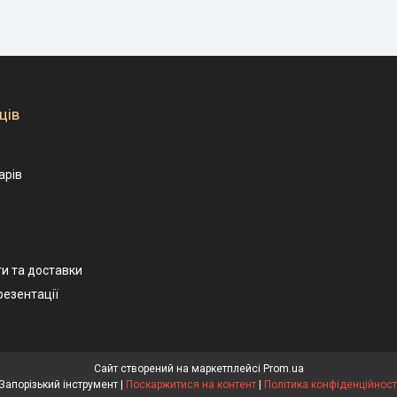
ців
арів
и та доставки
резентації
Сайт створений на маркетплейсі
Prom.ua
Запорізький інструмент |
Поскаржитися на контент
|
Політика конфіденційност