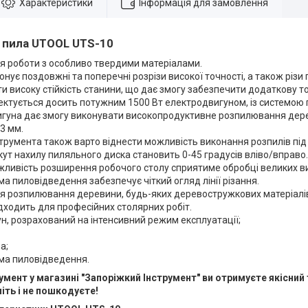
Характеристики
Інформація для замовлення
 пила UTOOL UTS-10
я роботи з особливо твердими матеріалами.
онує поздовжні та поперечні розрізи високої точності, а також різи 
и високу стійкість станини, що дає змогу забезпечити додаткову то
ктується досить потужним 1500 Вт електродвигуном, із системою 
игуна дає змогу виконувати високопродуктивне розпилювання дерев
3 мм.
трумента також варто віднести можливість виконання розпилів під
ут нахилу пиляльного диска становить 0-45 градусів вліво/вправо.
ливість розширення робочого столу сприятиме обробці великих ви
а пиловідведення забезпечує чіткий огляд лінії різання.
я розпилювання деревини, будь-яких деревостружкових матеріалів,
дходить для професійних столярних робіт.
н, розрахований на інтенсивний режим експлуатації;
а;
ма пиловідведення.
румент
у магазині "Запоріжкий Інструмент" ви отримуєте якісний 
іть і не пошкодуєте!