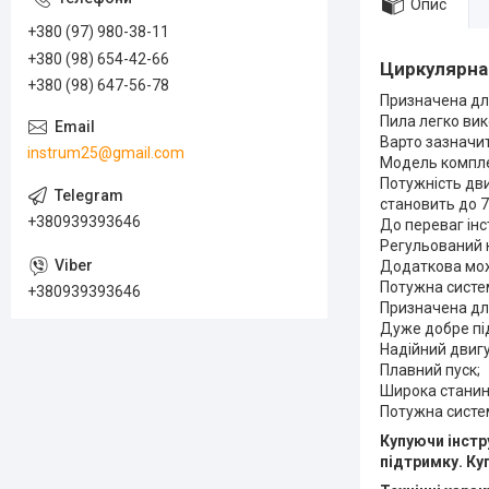
Опис
+380 (97) 980-38-11
+380 (98) 654-42-66
Циркулярна
+380 (98) 647-56-78
Призначена дл
Пила легко вик
Варто зазначит
instrum25@gmail.com
Модель компле
Потужність дв
становить до 7
+380939393646
До переваг інс
Регульований к
Додаткова мож
Потужна систем
+380939393646
Призначена дл
Дуже добре пі
Надійний двигу
Плавний пуск;
Широка станин
Потужна систе
Купуючи
інст
підтримку.
Куп