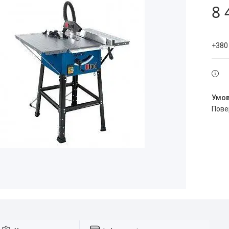
8 
+380
пов