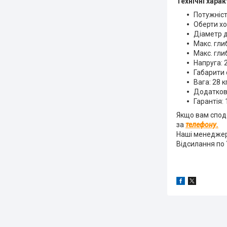
Технічні хара
Потужніст
Оберти хо
Діаметр д
Макс. гли
Макс. гли
Напруга: 
Габарити 
Вага: 28 к
Додатков
Гарантія: 
Якщо вам спод
за
телефону.
Наші менеджер
Відсилання по 