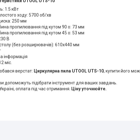
ктеристики UTOOL UTS-10
ь: 1.5 кВт
лостого ходу: 5700 об/хв
иска: 250 мм
бина пропилювання під кутом 90 o: 73 мм
бина пропилювання під кутом 45 o: 53 мм
230 В
столу (без розширювачів): 610x440 мм
г
а інформація
12 міс.
обався верстат:
Циркулярна пила UTOOL UTS-10
, купити його мо
и допоможуть підібрати інструмент для ваших завдань.
Україні, оплата під час отримання.
Ціну уточнюйте.