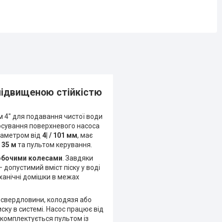
підвищеною стійкістю
 4" для подавання чистої води
стосування поверхневого насоса
іаметром від
4| / 101 мм
, має
и
35 м
та пультом керування.
обочими колесами
. Завдяки
 допустимий вміст піску у воді
еханічні домішки в межах
 свердловини, колодязя або
ку в системі. Насос працює від
комплектується пультом із