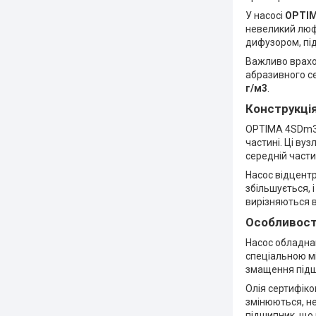
У насосі
OPTIM
невеликий люфт
дифузором, пі
Важливо врахов
абразивного с
г/м3
.
Конструкці
OPTIMA 4SDm3/9
частині. Ці ву
середній части
Насос відцентр
збільшується, 
вирізняються в
Особливост
Насос обладна
спеціальною м
змащення підши
Олія сертифіко
змінюються, н
підшипник, що 