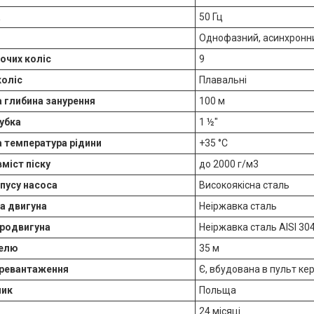
а
50 Гц
Однофазний, асинхронн
бочих коліс
9
коліс
Плавальні
 глибина занурення
100 м
убка
1 ½″
 температура рідини
+35 °C
міст піску
до 2000 г/м3
пусу насоса
Високоякісна сталь
а двигуна
Неіржавка сталь
тродвигуна
Неіржавка сталь AISI 30
белю
35 м
еревантаження
Є, вбудована в пульт ке
ник
Польща
24 місяці