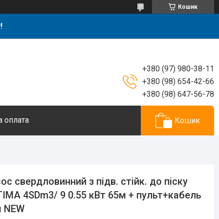
Кошик
!
+380 (97) 980-38-11
+380 (98) 654-42-66
+380 (98) 647-56-78
а оплата
Кошик
ос свердловинний з підв. стійк. до піску
IMA 4SDm3/ 9 0.55 кВт 65м + пульт+кабель
м NEW