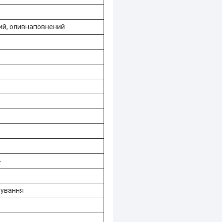
ий, оливнаповнений
4
рування