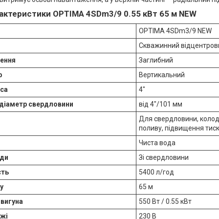
рактеристики OPTIMA 4SDm3/9 0.55 кВт 65 м NEW
OPTIMA 4SDm3/9 NEW
Скважинний відцентров
лення
Заглибний
р
Вертикальний
оса
4″
 діаметр свердловини
від 4"/101 мм
Для свердловини, колод
поливу, підвищення тис
Чиста вода
оди
Зі свердловини
сть
5400 л/год
у
65 м
вигуна
550 Вт / 0.55 кВт
ежі
230 В