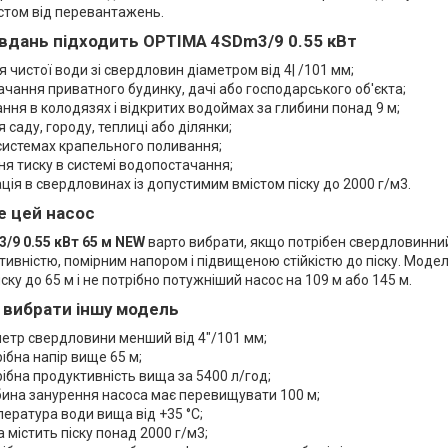
стом від перевантажень.
авдань підходить OPTIMA 4SDm3/9 0.55 кВт
 чистої води зі свердловин діаметром від 4| /101 мм;
чання приватного будинку, дачі або господарського об'єкта;
ння в колодязях і відкритих водоймах за глибини понад 9 м;
 саду, городу, теплиці або ділянки;
системах крапельного поливання;
я тиску в системі водопостачання;
ція в свердловинах із допустимим вмістом піску до 2000 г/м3.
е цей насос
9 0.55 кВт 65 м NEW
варто вибрати, якщо потрібен свердловинний 
ивністю, помірним напором і підвищеною стійкістю до піску. Моде
ску до 65 м і не потрібно потужніший насос на 109 м або 145 м.
 вибрати іншу модель
етр свердловини менший від 4"/101 мм;
ібна напір вище 65 м;
ібна продуктивність вища за 5400 л/год;
ина занурення насоса має перевищувати 100 м;
ература води вища від +35 °C;
 містить піску понад 2000 г/м3;