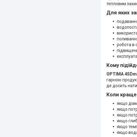
тепловим захи
Для яких з
подавання
водопоста
використа
поливання
робота в 
підвищенн
експлуата
Кому підійд
OPTIMA 4SDm3/
гарною продукт
де досить нати
Коли краще
якщо діам
якщо потр
якщо потр
якщо глиб
якщо темп
якщо вода