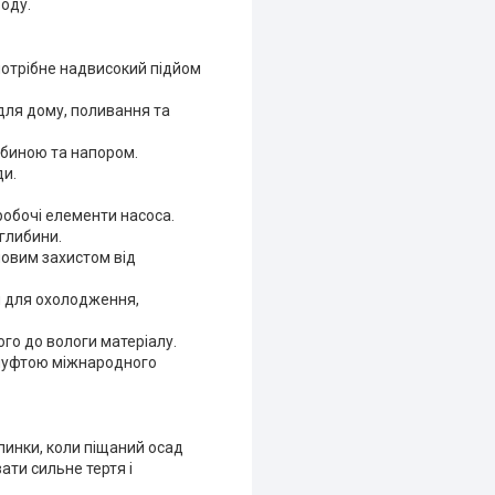
воду.
потрібне надвисокий підйом
для дому, поливання та
ибиною та напором.
ди.
обочі елементи насоса.
глибини.
овим захистом від
я для охолодження,
ого до вологи матеріалу.
 муфтою міжнародного
пинки, коли піщаний осад
ати сильне тертя і