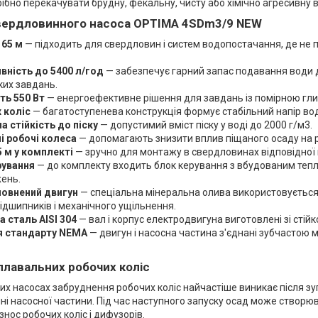
ібно перекачувати брудну, фекальну, чисту або хімічно агресивну 
вердловинного насоса OPTIMA 4SDm3/9 NEW
 65 м
— підходить для свердловин і систем водопостачання, де не 
вність до 5400 л/год
— забезпечує гарний запас подавання води 
ких завдань.
ть 550 Вт
— енергоефективне рішення для завдань із помірною гл
 коліс
— багатоступенева конструкція формує стабільний напір во
 стійкість до піску
— допустимий вміст піску у воді до 2000 г/м3.
і робочі колеса
— допомагають знизити вплив піщаного осаду на р
5 м у комплекті
— зручно для монтажу в свердловинах відповідної 
рування
— до комплекту входить блок керування з вбудованим тепл
ень.
овнений двигун
— спеціальна мінеральна олива використовуєтьс
дшипників і механічного ущільнення.
 сталь AISI 304
— вал і корпус електродвигуна виготовлені зі стійк
я стандарту NEMA
— двигун і насосна частина з'єднані зубчастою
плавальних робочих коліс
х насосах забруднення робочих коліс найчастіше виникає після зу
ні насосної частини. Під час наступного запуску осад може створюв
нос робочих коліс і дифузорів.