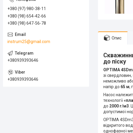
+380 (97) 980-38-11
+380 (98) 654-42-66
+380 (98) 647-56-78
Опис
instrum25@gmail.com
Скважинни
+380939393646
до піску
OPTIMA 4SDm3/
зі свердловин,
+380939393646
неможливо або
напір до
65 м
,
Насос належит
технології
«пла
до
2000 г/м3
. 
допустимої но
OPTIMA 4SDm3/
відкритого вод
однофазної м