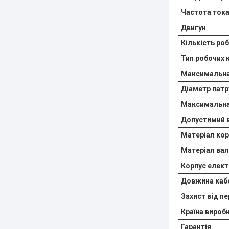
Частота ток
Двигун
Кількість ро
Тип робочих 
Максимальна
Діаметр патр
Максимальна
Допустимий в
Матеріал кор
Матеріал вал
Корпус елек
Довжина ка
Захист від п
Країна вироб
Гарантія