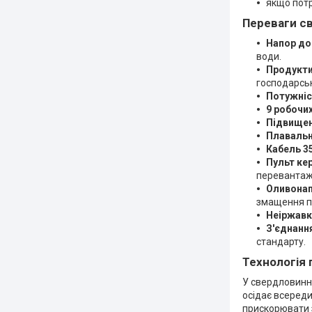
якщо потр
Переваги с
Напор до
води.
Продукти
господарсь
Потужніс
9 робочих
Підвищена
Плавальн
Кабель 3
Пульт ке
перевантаж
Оливонап
змащення пі
Неіржавка
З'єднанн
стандарту.
Технологія 
У свердловинни
осідає всереди
прискорювати з