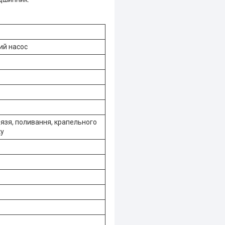
ий насос
язя, поливання, крапельного
ку