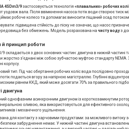
A 4SDm3/9
застосовується технологія
«плавальних» робочих колі
 уздовж вала. Після ввімкнення насоса потік води створює тиск м
діймає робоче колесо та допомагає виносити піщаний осад потоком
увати: підвищена стійкість до піску не означає, що насос признач
ередовища без обмежень. Модель розрахована на
чисту воду
з до
я й принцип роботи
 складається з двох основних частин: двигуна в нижній частині та
зли жорстко з'єднані між собою зубчастою муфтою стандарту NEMA.
ні корпусу.
овий тип. Під час обертання робочих коліс вода послідовно проход
і потік подається вгору за напірною магістраллю. Глубінні відцентро
исоким рівнем ККД, який може досягати 70% за правильного підбор
і двигуна
ний однофазним асинхронним двигуном із короткозамкнутим рото
інеральною оливою, яка використовується для ефективного охоло
пників і механічного ущільнення.
вана для контакту з харчовими продуктами: за можливого витоку за
ебезпеки забруднення немає. У нижній частині двигуна встановлен
витримує осьові навантаження, а у верхній частині — радіальний п