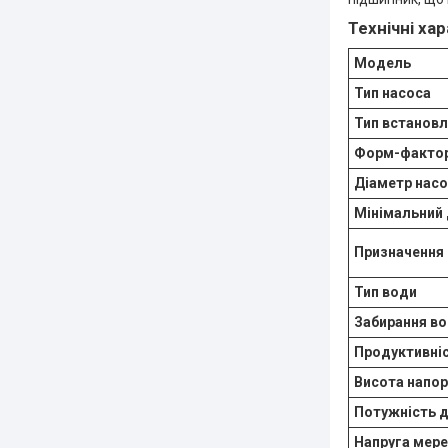
Технічні ха
Модель
Тип насоса
Тип встанов
Форм-факто
Діаметр нас
Мінімальний
Призначення
Тип води
Забирання в
Продуктивні
Висота напор
Потужність д
Напруга мер