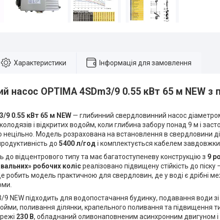
Характеристики
Інформація для замовлення
й насос OPTIMA 4SDm3/9 0.55 кВт 65 м NEW з 
9 0.55 кВт 65 м NEW
— глибинний свердловинний насос діаметром
 колодязів і відкритих водойм, коли глибина забору понад 9 м і за
 нецільно. Модель розрахована на встановлення в свердловини д
 продуктивність до
5400 л/год
і комплектується кабелем завдовжк
ь до відцентрового типу та має багатоступеневу конструкцію з
9 р
вальних» робочих коліс
реалізовано підвищену стійкість до піску —
Це робить модель практичною для свердловин, де у воді є дрібні м
рми.
9 NEW підходить для водопостачання будинку, подавання води зі
ойми, поливання ділянки, крапельного поливання та підвищення тис
ережі
230 В
, обладнаний оливонаповненим асинхронним двигуном і 