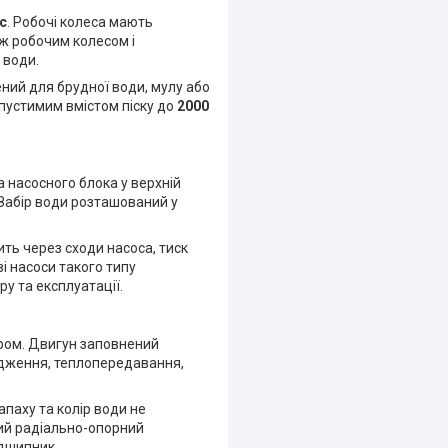
с
. Робочі колеса мають
іж робочим колесом і
 води.
ений для брудної води, мулу або
пустимим вмістом піску до
2000
 насосного блока у верхній
 Забір води розташований у
ить через сходи насоса, тиск
ві насоси такого типу
у та експлуатації.
ром. Двигун заповнений
дження, теплопередавання,
паху та колір води не
ий радіально-опорний
ідшипник.