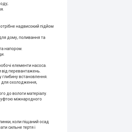
воду;
я.
потрібне надвисокий підйом
для дому, поливання та
та напором.
ди.
обочі елементи насоса.
 від перевантажень.
ну глибину встановлення.
я для охолодження,
ого до вологи матеріалу.
 муфтою міжнародного
пинки, коли піщаний осад
ати сильне тертя і