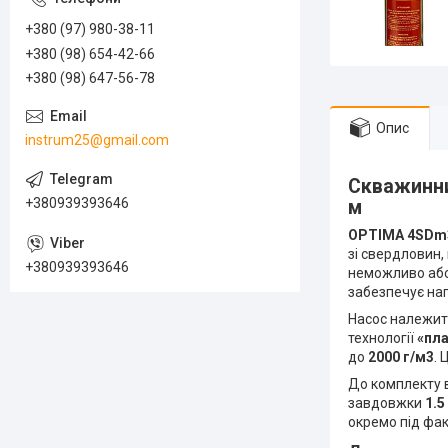
+380 (97) 980-38-11
+380 (98) 654-42-66
+380 (98) 647-56-78
Опис
instrum25@gmail.com
Скважинни
+380939393646
м
OPTIMA 4SDm3/
зі свердловин,
+380939393646
неможливо або
забезпечує на
Насос належит
технології
«пла
до
2000 г/м3
. 
До комплекту
завдовжки
1.5
окремо під фа