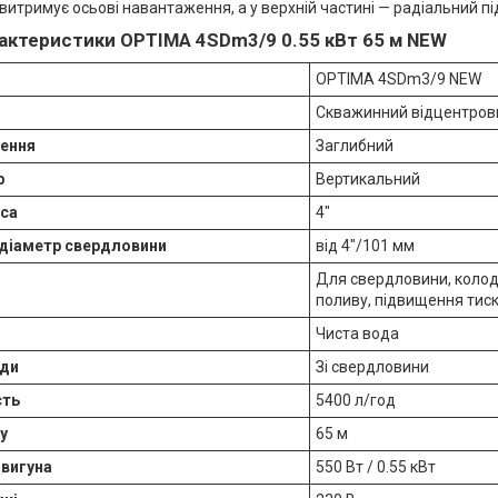
витримує осьові навантаження, а у верхній частині — радіальний п
рактеристики OPTIMA 4SDm3/9 0.55 кВт 65 м NEW
OPTIMA 4SDm3/9 NEW
Скважинний відцентров
лення
Заглибний
р
Вертикальний
оса
4″
 діаметр свердловини
від 4"/101 мм
Для свердловини, колод
поливу, підвищення тис
Чиста вода
оди
Зі свердловини
сть
5400 л/год
у
65 м
вигуна
550 Вт / 0.55 кВт