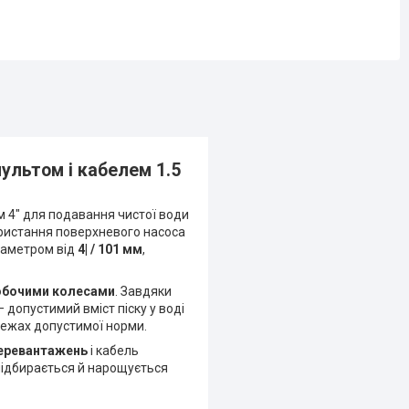
ультом і кабелем 1.5
 4" для подавання чистої води
користання поверхневого насоса
іаметром від
4| / 101 мм
,
обочими колесами
. Завдяки
 допустимий вміст піску у воді
 межах допустимої норми.
перевантажень
і кабель
 підбирається й нарощується