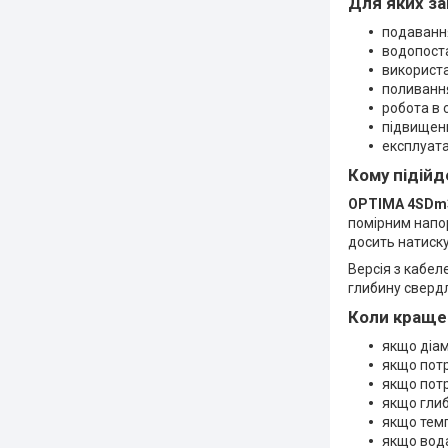
Для яких з
подавання
водопоста
використа
поливання
робота в 
підвищенн
експлуата
Кому підійд
OPTIMA 4SDm3/
помірним напор
досить натиску
Версія з кабе
глибину сверд
Коли краще
якщо діам
якщо потр
якщо потр
якщо глиб
якщо темп
якщо вода