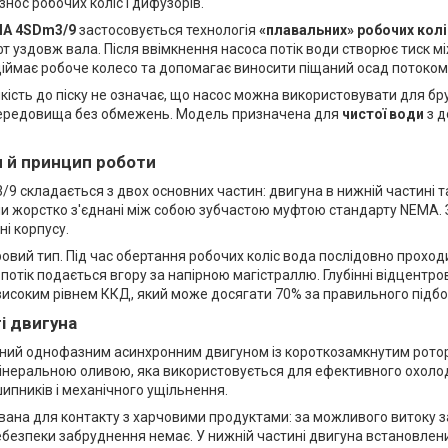
нос робочих коліс і дифузорів.
A 4SDm3/9
застосовується технологія
«плавальних» робочих колі
 уздовж вала. Після ввімкнення насоса потік води створює тиск м
діймає робоче колесо та допомагає виносити піщаний осад потоком
кість до піску не означає, що насос можна використовувати для бр
ередовища без обмежень. Модель призначена для
чистої води
з д
я й принцип роботи
 складається з двох основних частин: двигуна в нижній частині та
зли жорстко з'єднані між собою зубчастою муфтою стандарту NEMA.
ні корпусу.
овий тип. Під час обертання робочих коліс вода послідовно проход
і потік подається вгору за напірною магістраллю. Глубінні відцентро
исоким рівнем ККД, який може досягати 70% за правильного підбор
і двигуна
ний однофазним асинхронним двигуном із короткозамкнутим рото
інеральною оливою, яка використовується для ефективного охоло
пників і механічного ущільнення.
вана для контакту з харчовими продуктами: за можливого витоку за
ебезпеки забруднення немає. У нижній частині двигуна встановлен