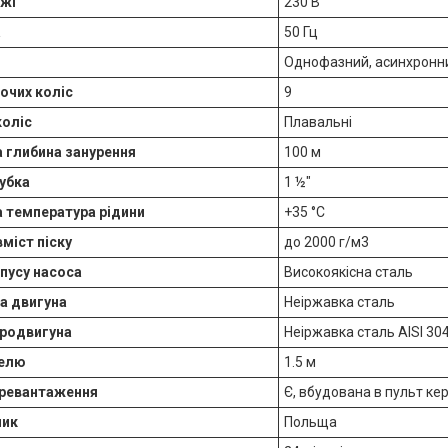
ежі
230 В
а
50 Гц
Однофазний, асинхронн
бочих коліс
9
коліс
Плавальні
 глибина занурення
100 м
убка
1 ½″
 температура рідини
+35 °C
міст піску
до 2000 г/м3
пусу насоса
Високоякісна сталь
а двигуна
Неіржавка сталь
тродвигуна
Неіржавка сталь AISI 30
белю
1.5 м
еревантаження
Є, вбудована в пульт ке
ник
Польща