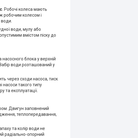
с
. Робочі колеса мають
іж робочим колесом і
 води.
удної води, мулу або
опустимим вмістом піску до
 насосного блока у верхній
 Забір води розташований у
ить через сходи насоса, тиск
ві насоси такого типу
у та експлуатації.
ром. Двигун заповнений
дження, теплопередавання,
паху та колір води не
ий радіально-опорний