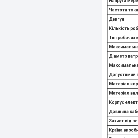
Напруга мер
Частота ток
Двигун
Кількість ро
Тип робочих 
Максимальна
Діаметр патр
Максимальна
Допустимий в
Матеріал кор
Матеріал вал
Корпус елек
Довжина ка
Захист від п
Країна вироб