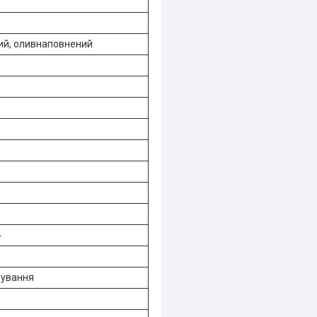
ий, оливнаповнений
4
рування