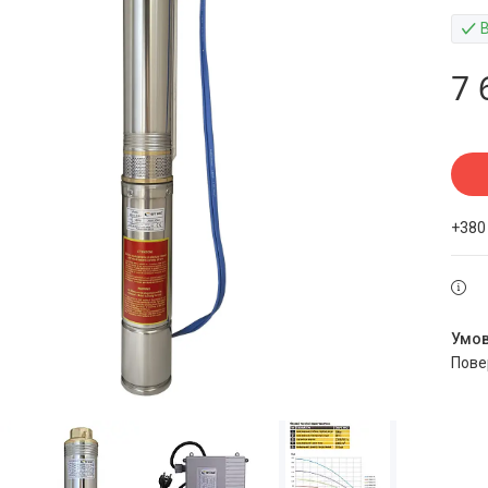
7 
+380
пов