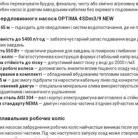
ібно перекачувати брудну, фекальну, чисту або хімічно агресивну 
ібен насос із довгим заводським кабелем без окремого подовженн
вердловинного насоса OPTIMA 4SDm3/9 NEW
 65 м
— підходить для свердловин і систем водопостачання, де не 
вність до 5400 л/год
— забезпечує гарний запас подавання води 
ких завдань.
ть 550 Вт
— практичне рішення для завдань із помірною глибиною 
 коліс
— багатоступенева конструкція формує стабільний напір во
 стійкість до піску
— допустимий вміст піску у воді до 2000 г/м3.
і робочі колеса
— допомагають знизити вплив піщаного осаду на р
рування в комплекті
— обладнаний вбудованим тепловим захистом
5 м
— дає змогу підібрати та наростити кабельну лінію під конкрет
овнений двигун
— спеціальна мінеральна олива використовуєтьс
дшипників і механічного ущільнення.
 сталь AISI 304
— вал і корпус електродвигуна виготовлені зі стійк
я стандарту NEMA
— двигун і насосна частина з'єднані зубчастою
плавальних робочих коліс
х насосах забруднення робочих коліс найчастіше виникає після зу
ні насосної частини. Під час наступного запуску осад може створюв