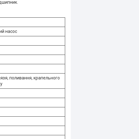
ідшипник.
ий насос
язя, поливання, крапельного
ку