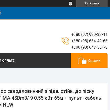
Кошик
!
+380 (97) 980-38-11
+380 (98) 654-42-66
+380 (98) 647-56-78
а оплата
Кошик
ос свердловинний з підв. стійк. до піску
IMA 4SDm3/ 9 0.55 кВт 65м + пульт+кабель
м NEW