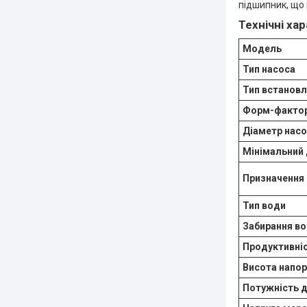
підшипник, що 
Технічні ха
Модель
Тип насоса
Тип встанов
Форм-факто
Діаметр нас
Мінімальний
Призначення
Тип води
Забирання в
Продуктивні
Висота напор
Потужність д