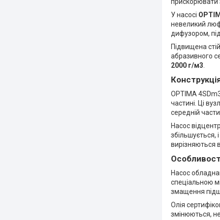
прискорювати з
У насосі
OPTIM
невеликий люфт
дифузором, пі
Підвищена стій
абразивного с
2000 г/м3
.
Конструкці
OPTIMA 4SDm3/9
частині. Ці ву
середній части
Насос відцентр
збільшується, 
вирізняються в
Особливост
Насос обладна
спеціальною м
змащення підши
Олія сертифіко
змінюються, н