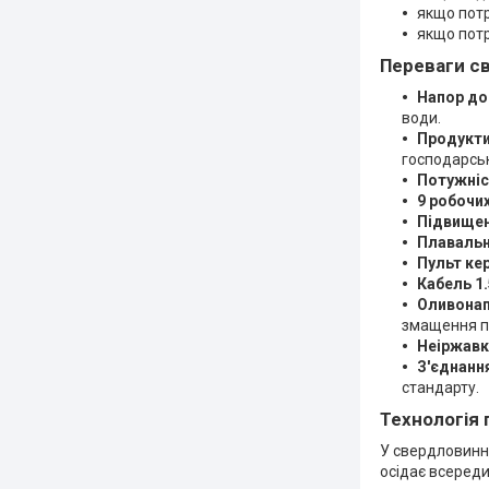
якщо потр
якщо потр
Переваги с
Напор до
води.
Продукти
господарсь
Потужніс
9 робочих
Підвищена
Плавальн
Пульт ке
Кабель 1.
Оливонап
змащення пі
Неіржавка
З'єднанн
стандарту.
Технологія 
У свердловинни
осідає всереди