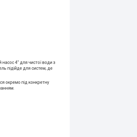
насос 4" для чистої води з
ль підійде для систем, де
я окремо під конкретну
нанням.