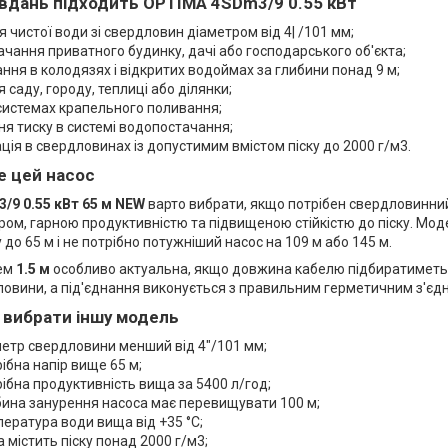
авдань підходить OPTIMA 4SDm3/9 0.55 кВт
 чистої води зі свердловин діаметром від 4| /101 мм;
чання приватного будинку, дачі або господарського об'єкта;
ння в колодязях і відкритих водоймах за глибини понад 9 м;
 саду, городу, теплиці або ділянки;
системах крапельного поливання;
я тиску в системі водопостачання;
ція в свердловинах із допустимим вмістом піску до 2000 г/м3.
е цей насос
9 0.55 кВт 65 м NEW
варто вибрати, якщо потрібен свердловинний 
ом, гарною продуктивністю та підвищеною стійкістю до піску. Моде
 до 65 м і не потрібно потужніший насос на 109 м або 145 м.
лем
1.5 м
особливо актуальна, якщо довжина кабелю підбиратиметьс
ловини, а під'єднання виконується з правильним герметичним з'єд
 вибрати іншу модель
етр свердловини менший від 4"/101 мм;
ібна напір вище 65 м;
ібна продуктивність вища за 5400 л/год;
ина занурення насоса має перевищувати 100 м;
ература води вища від +35 °C;
 містить піску понад 2000 г/м3;