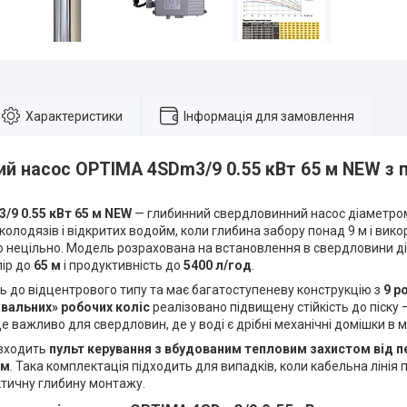
Характеристики
Інформація для замовлення
й насос OPTIMA 4SDm3/9 0.55 кВт 65 м NEW з п
9 0.55 кВт 65 м NEW
— глибинний свердловинний насос діаметром
 колодязів і відкритих водойм, коли глибина забору понад 9 м і ви
 нецільно. Модель розрахована на встановлення в свердловини д
пір до
65 м
і продуктивність до
5400 л/год
.
ь до відцентрового типу та має багатоступеневу конструкцію з
9 р
вальних» робочих коліс
реалізовано підвищену стійкість до піску —
Це важливо для свердловин, де у воді є дрібні механічні домішки в
 входить
пульт керування з вбудованим тепловим захистом від 
 м
. Така комплектація підходить для випадків, коли кабельна лінія
ктичну глибину монтажу.