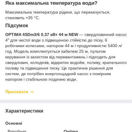
Яка максимальна температура води?
Максимальна температура рідини, що перекачується,
становить +35 °C.
Підсумок
OPTIMA 4SDm3/6 0.37 кВт 44 м NEW
— свердловинний насос
4″ для чистої води з підвищеною стійкістю до піску, 6
робочими колесами, напором 44 м і продуктивністю 5400 л/
год. Модель комплектується кабелем 25 м, пультом
керування із захистом від перевантажень і підходить для
свердловин, колодязів, відкритих водойм, поливу, крапельного
поливу та підвищення тиску. Це практичне рішення для
систем, де потрібен енергоощадний насос з помірним
напором і стабільною подачею води.
Приховати
Характеристики
Основні
Виробник
Optima