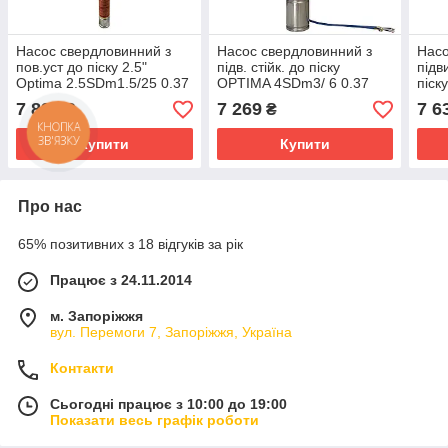
Насос свердловинний з
Насос свердловинний з
Насо
пов.уст до піску 2.5"
підв. стійк. до піску
підв
Optima 2.5SDm1.5/25 0.37
OPTIMA 4SDm3/ 6 0.37
піск
кВт 67м + пульт + кабель
кВт 44м + пульт+кабель
0,37
7 893
7 269
7 6
₴
₴
15 м
1.5м NEW
кабе
КНОПКА
ЗВ'ЯЗКУ
Купити
Купити
Про нас
65% позитивних з 18 відгуків за рік
Працює з 24.11.2014
м. Запоріжжя
вул. Перемоги 7, Запоріжжя, Україна
Контакти
Сьогодні працює з 10:00 до 19:00
Показати весь графік роботи