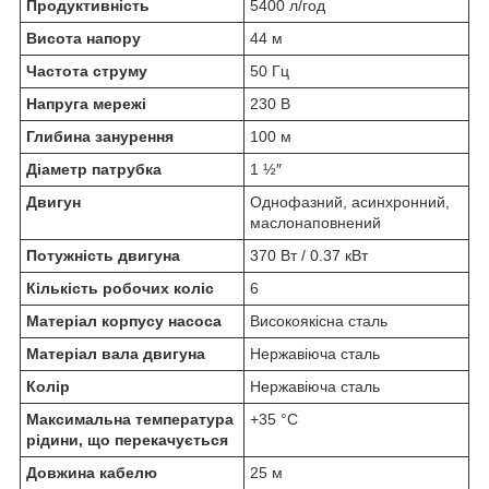
Продуктивність
5400 л/год
Висота напору
44 м
Частота струму
50 Гц
Напруга мережі
230 В
Глибина занурення
100 м
Діаметр патрубка
1 ½″
Двигун
Однофазний, асинхронний,
маслонаповнений
Потужність двигуна
370 Вт / 0.37 кВт
Кількість робочих коліс
6
Матеріал корпусу насоса
Високоякісна сталь
Матеріал вала двигуна
Нержавіюча сталь
Колір
Нержавіюча сталь
Максимальна температура
+35 °C
рідини, що перекачується
Довжина кабелю
25 м