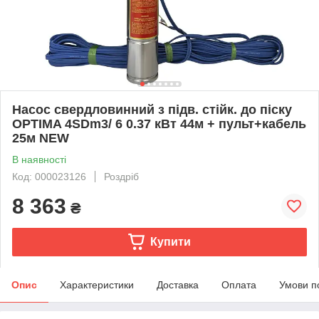
Насос свердловинний з підв. стійк. до піску
OPTIMA 4SDm3/ 6 0.37 кВт 44м + пульт+кабель
25м NEW
В наявності
Код: 000023126
Роздріб
8 363
₴
Купити
Опис
Характеристики
Доставка
Оплата
Умови п