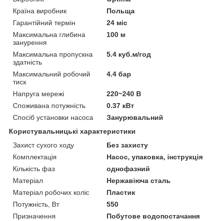
Країна виробник
Польща
Гарантійний термін
24 міс
Максимальна глибина
100 м
занурення
Максимальна пропускна
5.4 куб.м/год
здатність
Максимальний робочий
4.4 бар
тиск
Напруга мережі
220~240 В
Споживана потужність
0.37 кВт
Спосіб установки насоса
Занурювальний
Користувальницькі характеристики
Захист сухого ходу
Без захисту
Комплектація
Насос, упаковка, інструкція
Кількість фаз
однофазний
Матеріал
Нержавіюча сталь
Матеріал робочих коліс
Пластик
Потужність, Вт
550
Призначення
Побутове водопостачання