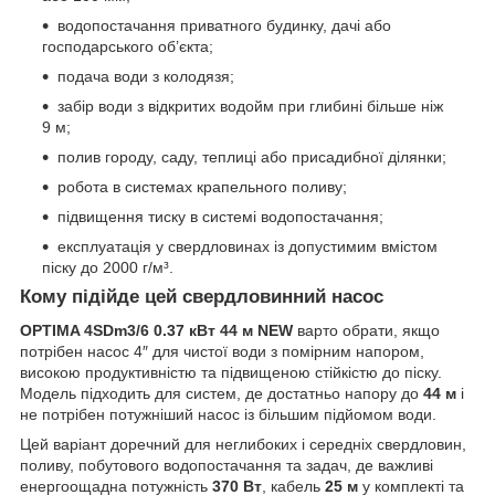
водопостачання приватного будинку, дачі або
господарського об’єкта;
подача води з колодязя;
забір води з відкритих водойм при глибині більше ніж
9 м;
полив городу, саду, теплиці або присадибної ділянки;
робота в системах крапельного поливу;
підвищення тиску в системі водопостачання;
експлуатація у свердловинах із допустимим вмістом
піску до 2000 г/м³.
Кому підійде цей свердловинний насос
OPTIMA 4SDm3/6 0.37 кВт 44 м NEW
варто обрати, якщо
потрібен насос 4″ для чистої води з помірним напором,
високою продуктивністю та підвищеною стійкістю до піску.
Модель підходить для систем, де достатньо напору до
44 м
і
не потрібен потужніший насос із більшим підйомом води.
Цей варіант доречний для неглибоких і середніх свердловин,
поливу, побутового водопостачання та задач, де важливі
енергоощадна потужність
370 Вт
, кабель
25 м
у комплекті та