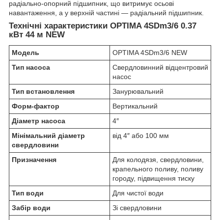
радіально-опорний підшипник, що витримує осьові
навантаження, а у верхній частині — радіальний підшипник.
Технічні характеристики OPTIMA 4SDm3/6 0.37
кВт 44 м NEW
Модель
OPTIMA 4SDm3/6 NEW
Тип насоса
Свердловинний відцентровий
насос
Тип встановлення
Занурювальний
Форм-фактор
Вертикальний
Діаметр насоса
4″
Мінімальний діаметр
від 4″ або 100 мм
свердловини
Призначення
Для колодязя, свердловини,
крапельного поливу, поливу
городу, підвищення тиску
Тип води
Для чистої води
Забір води
Зі свердловини