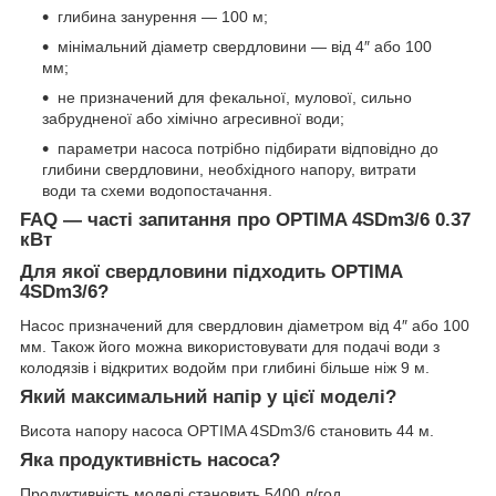
глибина занурення — 100 м;
мінімальний діаметр свердловини — від 4″ або 100
мм;
не призначений для фекальної, мулової, сильно
забрудненої або хімічно агресивної води;
параметри насоса потрібно підбирати відповідно до
глибини свердловини, необхідного напору, витрати
води та схеми водопостачання.
FAQ — часті запитання про OPTIMA 4SDm3/6 0.37
кВт
Для якої свердловини підходить OPTIMA
4SDm3/6?
Насос призначений для свердловин діаметром від 4″ або 100
мм. Також його можна використовувати для подачі води з
колодязів і відкритих водойм при глибині більше ніж 9 м.
Який максимальний напір у цієї моделі?
Висота напору насоса OPTIMA 4SDm3/6 становить 44 м.
Яка продуктивність насоса?
Продуктивність моделі становить 5400 л/год.