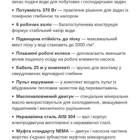
запас подачі води для побутових і господарських задач.
Потужність 370 Вт
— практичне рішення для задач із
помірною глибиною та напором.
6 робочих коліс
— багатоступенева конструкція
формує стабільний напір води.
Підвищена стійкість до піску
— максимальний
вміст піску у воді становить до 2000 г/м³.
Плаваючі робочі колеса
— допомагають зменшити
вплив піщаного осаду на робочі елементи насоса.
Кабель 25 м у комплекті
— зручно для монтажу у
свердловинах відповідної глибини.
Пульт керування
— у комплект входить пульт із
вбудованим тепловим захистом від перевантажень.
Маслонаповнений двигун
— спеціальне мінеральне
масло використовується для охолодження, змащування
підшипників і механічного ущільнення.
Нержавіюча сталь AISI 304
— вал і корпус
електродвигуна виготовлені з нержавіючої сталі.
Муфта стандарту NEMA
— двигун і насосна частина
жорстко з’єднані зубчастою муфтою міжнародного