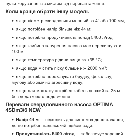
пульт керування із захистом від перевантаження.
Коли краще обрати іншу модель
якщо діаметр свердловини менший за 4″ або 100 мм;
якщо потрібен напір більше ніж 44 м;
якщо потрібна продуктивність понад 5400 л/год;
якщо глибина занурення насоса має перевищувати
100 м;
якщо температура рідини вища за +35 °C;
якщо вода містить піску більше ніж 2000 г/м³;
якщо потрібно перекачувати брудну, фекальну,
мулову або хімічно агресивну воду;
якщо для монтажу потрібен кабель довший за 25 м
без додаткового подовження.
Переваги свердловинного насоса OPTIMA
4SDm3/6 NEW
Напір 44 м
— підходить для систем водопостачання,
де не потрібен надвисокий підйом води.
Продуктивність 5400 л/год
— забезпечує хороший