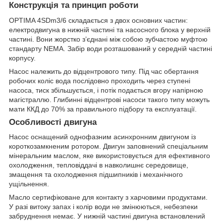
Конструкція та принцип роботи
OPTIMA 4SDm3/6 складається з двох основних частин:
електродвигуна в нижній частині та насосного блока у верхній
частині. Вони жорстко з’єднані між собою зубчастою муфтою
стандарту NEMA. Забір води розташований у середній частині
корпусу.
Насос належить до відцентрового типу. Під час обертання
робочих коліс вода послідовно проходить через ступені
насоса, тиск збільшується, і потік подається вгору напірною
магістраллю. Глибинні відцентрові насоси такого типу можуть
мати ККД до 70% за правильного підбору та експлуатації.
Особливості двигуна
Насос оснащений однофазним асинхронним двигуном із
короткозамкненим ротором. Двигун заповнений спеціальним
мінеральним маслом, яке використовується для ефективного
охолодження, тепловіддачі в навколишнє середовище,
змащення та охолодження підшипників і механічного
ущільнення.
Масло сертифіковане для контакту з харчовими продуктами.
У разі витоку запах і колір води не змінюються, небезпеки
забруднення немає. У нижній частині двигуна встановлений