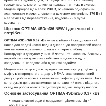
приватного будинку, дачі, господарського об’єкта, поливу
городу, крапельного поливу та підвищення тиску в системі.
Модель працює від мережі
230 В
, оснащена однофазним
асинхронним маслонаповненим двигуном потужністю
370 Вт
і
має захист від перевантаження, вбудований у пульт
керування.
Що таке OPTIMA 4SDm3/6 NEW і для чого він
потрібен
OPTIMA 4SDm3/6 0.37 кВт
— це глибинний свердловинний
насос для подачі чистої води з джерел, де поверхневий насос
уже не може ефективно працювати через глибину.
Конструкція з двигуном у нижній частині та насосним блоком у
верхній частині дозволяє стабільно подавати воду зі
свердловини, колодязя або відкритої водойми.
Модель має забір води в середній частині корпусу, зубчасту
муфту міжнародного стандарту NEMA, маслонаповнений
двигун і робочі колеса з невеликим люфтом уздовж вала. Така
конструкція допомагає зменшити негативний вплив піщаного
осаду на робочі колеса та дифузори під час запуску насоса.
Основне застосування OPTIMA 4SDm3/6 0.37 кВт
подача чистої води зі свердловин діаметром від 4″
або 100 мм;