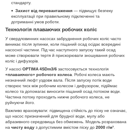
стандарту.
Захист від перевантаження
— підвищує безпеку
експлуатації при правильному підключенні та
дотриманні умов роботи.
Технологія плаваючих робочих коліс
У свердловинних насосах забруднення робочих коліс часто
виникає після зупинки, коли піщаний осад осідає всередині
насосної частини. Під час наступного запуску такий осад
може створювати тертя й прискорювати зношування робочих
коліс і дифузорів.
У насосі
OPTIMA 4SDm3/6
застосовується технологія
«плаваючого» робочого колеса
. Робочі колеса мають
незначний люфт уздовж вала. Після запуску потік води
створює тиск між робочим колесом і дифузором, підіймає
колесо та допомагає виносити піщаний осад потоком води.
Частина потоку проходить нижче робочого колеса, не
руйнуючи його.
Важливо враховувати: підвищена стійкість до піску не означає,
що насос призначений для брудної води, мулу або
абразивного середовища без обмежень. Модель розрахована
на
чисту воду
з допустимим вмістом піску до
2000 г/м³
.