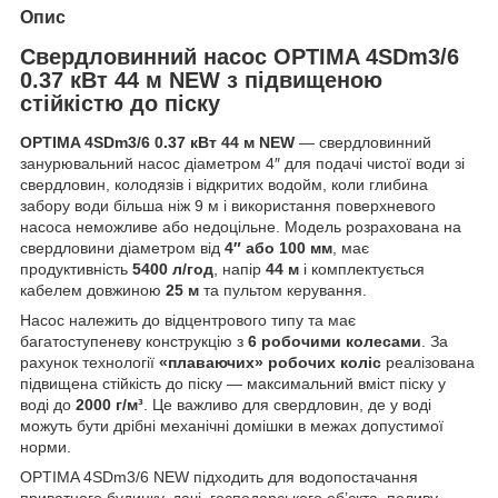
Опис
Свердловинний насос OPTIMA 4SDm3/6
0.37 кВт 44 м NEW з підвищеною
стійкістю до піску
OPTIMA 4SDm3/6 0.37 кВт 44 м NEW
— свердловинний
занурювальний насос діаметром 4″ для подачі чистої води зі
свердловин, колодязів і відкритих водойм, коли глибина
забору води більша ніж 9 м і використання поверхневого
насоса неможливе або недоцільне. Модель розрахована на
свердловини діаметром від
4″ або 100 мм
, має
продуктивність
5400 л/год
, напір
44 м
і комплектується
кабелем довжиною
25 м
та пультом керування.
Насос належить до відцентрового типу та має
багатоступеневу конструкцію з
6 робочими колесами
. За
рахунок технології
«плаваючих» робочих коліс
реалізована
підвищена стійкість до піску — максимальний вміст піску у
воді до
2000 г/м³
. Це важливо для свердловин, де у воді
можуть бути дрібні механічні домішки в межах допустимої
норми.
OPTIMA 4SDm3/6 NEW підходить для водопостачання