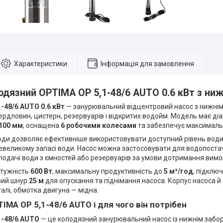
Характеристики
Інформація для замовлення
одязний OPTIMA OP 5,1-48/6 AUTO 0.6 кВт з ни
-48/6 AUTO 0.6 кВт
— занурювальний відцентровий насос з нижнім
вердловин, цистерн, резервуарів і відкритих водойм. Модель має д
100 мм
, оснащена
6 робочими колесами
та забезпечує максималь
оди дозволяє ефективніше використовувати доступний рівень води
евеликому запасі води. Насос можна застосовувати для водопостач
 подачі води з ємностей або резервуарів за умови дотримання вимог
тужність
600 Вт
, максимальну продуктивність до
5 м³/год
, підклю
вий шнур
25 м
для опускання та піднімання насоса. Корпус насоса й 
алі, обмотка двигуна — мідна.
IMA OP 5,1-48/6 AUTO і для чого він потрібен
1-48/6 AUTO
— це колодязний занурювальний насос із нижнім забор