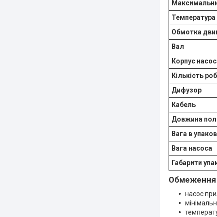
Максимальни
Температура 
Обмотка дви
Вал
Корпус насос
Кількість ро
Дифузор
Кабель
Довжина пол
Вага в упаков
Вага насоса
Габарити упа
Обмеження 
насос при
мінімальн
температу