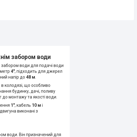
жнім забором води
 забором води для подачі води
іаметр
4″
, підходить для джерел
ний напір до
48 м
.
 в колодязі, що особливо
ання будинку, дачі, поливу
 до монтажу та якості води.
чення
1″
, кабель
10 м
і
двигуна виконані з
ом води. Він призначений для