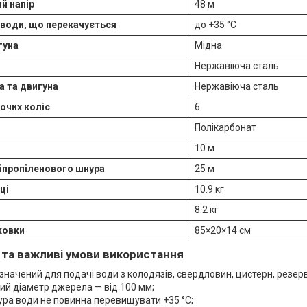
й напір
48 м
води, що перекачується
до +35 °C
гуна
Мідна
Нержавіюча сталь
а та двигуна
Нержавіюча сталь
бочих коліс
6
Полікарбонат
10 м
іпропіленового шнура
25 м
ці
10.9 кг
8.2 кг
ковки
85×20×14 см
та важливі умови використання
значений для подачі води з колодязів, свердловин, цистерн, резерв
ий діаметр джерела — від 100 мм;
ра води не повинна перевищувати +35 °C;