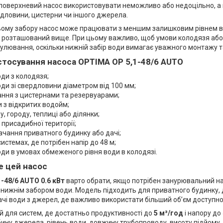
 поверхневий насос використовувати неможливо або недоцільно, а 
дловини, цистерни чи іншого джерела.
ому забору насос може працювати з меншим залишковим рівнем во
р розташований вище. При цьому важливо, щоб умови колодязя аб
улювання, оскільки нижній забір води вимагає уважного монтажу т
стосування насоса OPTIMA OP 5,1-48/6 AUTO
ди з колодязя;
ди зі свердловини діаметром від 100 мм;
ння з цистернами та резервуарами;
и з відкритих водойм;
у, городу, теплиці або ділянки;
присадибної території;
чання приватного будинку або дачі;
системах, де потрібен напір до 48 м;
ди в умовах обмеженого рівня води в колодязі.
е цей насос
-48/6 AUTO 0.6 кВт
варто обрати, якщо потрібен занурювальний н
нижнім забором води. Модель підходить для приватного будинку, д
ачі води з джерел, де важливо використати більший об’єм доступно
й для систем, де достатньо продуктивності до
5 м³/год
і напору до
ину джерела, рівень води, довжину трубопроводу, висоту підйому, 