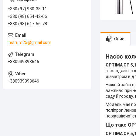
+380 (97) 980-38-11
+380 (98) 654-42-66
+380 (98) 647-56-78
Опис
instrum25@gmail.com
Насос кол
+380939393646
OPTIMA OP 5,1
з колодязів, с
діаметром від
+380939393646
Нижній забір в
важливо при н
саду й городу,
Модель має по
поліпропілено
нержавіючої ст
Що таке OPT
OPTIMA OP 5,