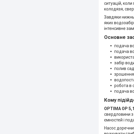
ситуацій, коли
колодязя, свер
Завдяки нижнь
яких водозабі
інтенсивне зам
Основне за
подача во
подача во
використа
забір вод
полив сад
зрошення 
водопоста
робота в 
подача во
Кому підійд
OPTIMA OP 5,1
свердловини з 
ємностей і под
Насос доречни
врахувати глиб