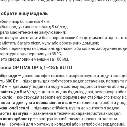
 обрати іншу модель
ібен напір більше ніж 48 м;
ібна продуктивність понад 5 м³/год;
рело має інтенсивне замулювання;
с планується ставити без опорної ніжки без дотримання відстані ві
 містить багато піску, мулу або абразивних домішок;
ібно перекачувати фекальні, дренажні або сильно забруднені води
ература води перевищує +35 °C;
метр свердловини менший за 100 мм.
асоса OPTIMA OP 5,1-48/6 AUTO
абір води
— дозволяє ефективніше використовувати воду в колодязі
ть 600 Вт
— підходить для побутового водопостачання, поливу та 
48 м
— дає змогу подавати воду в систему водопостачання або на д
вність до 5 м³/год
— достатня для будинку, дачі, резервуара або 
 коліс
— конструкція забезпечує формування стабільного тиску в с
соса та двигуна з нержавіючої сталі
— важливо для роботи у вод
жавіючої сталі
— підвищує стійкість вузла до контакту з водою.
мотка двигуна
— зазначена в технічних характеристиках моделі.
з полікарбонату
— конструктивний елемент насосної частини.
0 м
— зручний для монтажу в колодязі або неглибокій свердловині.