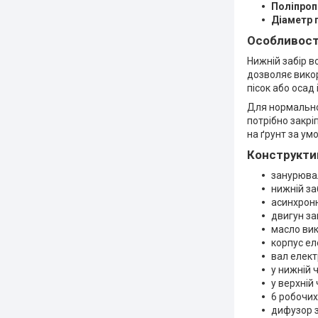
Поліпроп
Діаметр 
Особливост
Нижній забір в
дозволяє викор
пісок або осад 
Для нормальної
потрібно закрі
на ґрунт за ум
Конструкти
занурюва
нижній за
асинхрон
двигун з
масло вик
корпус ел
вал елект
у нижній 
у верхній
6 робочих 
дифузор з