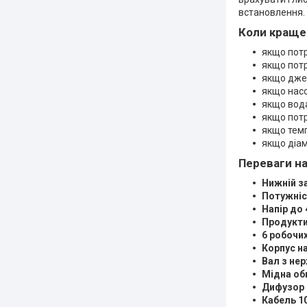
встановлення.
Коли краще
якщо потр
якщо потр
якщо дже
якщо насо
якщо вода
якщо потр
якщо темп
якщо діа
Переваги н
Нижній з
Потужніс
Напір до 
Продукти
6 робочих
Корпус на
Вал з нер
Мідна об
Дифузор 
Кабель 1