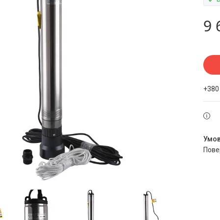
9 
+380
пов