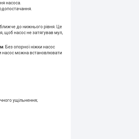
ня насоса.
одопостачання.
 ближче до нижнього рівня. Це
, щоб насос не затягував мул,
см
. Без опорної ніжки насос
ки насос можна встановлювати
чного ущільнення;