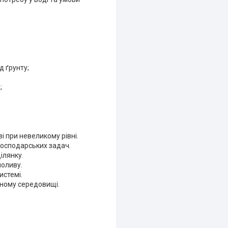
д ґрунту;
;
 при невеликому рівні.
господарських задач.
ілянку.
поливу.
истемі.
ному середовищі.