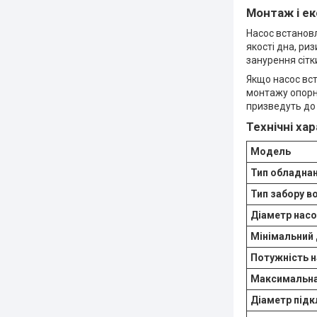
Монтаж і ек
Насос встановл
якості дна, ри
занурення сітк
Якщо насос вс
монтажу опорно
призведуть до 
Технічні ха
Модель
Тип обладна
Тип забору в
Діаметр нас
Мінімальний
Потужність 
Максимальна
Діаметр під