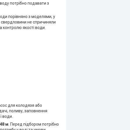
воду потрібно подавати з
ди порівняно з моделями, у
о свердловини не спричиняли
а контролю якості води.
асос для колодязя або
ачі, поливу, заповнення
ї води.
48 м
. Перед підбором потрібно
потребу у воді та умови