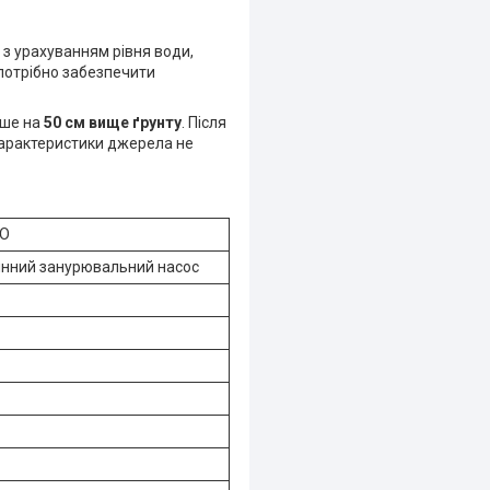
з урахуванням рівня води,
потрібно забезпечити
нше на
50 см вище ґрунту
. Після
 характеристики джерела не
TO
инний занурювальний насос