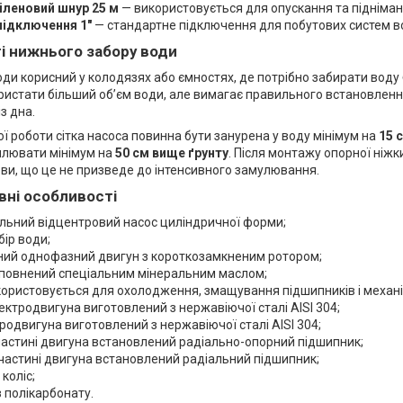
іленовий шнур 25 м
— використовується для опускання та підніман
підключення 1″
— стандартне підключення для побутових систем в
і нижнього забору води
оди корисний у колодязях або ємностях, де потрібно забирати воду
истати більший об’єм води, але вимагає правильного встановлення
із дна.
 роботи сітка насоса повинна бути занурена у воду мінімум на
15 
плювати мінімум на
50 см вище ґрунту
. Після монтажу опорної ніж
ови, що це не призведе до інтенсивного замулювання.
вні особливості
льний відцентровий насос циліндричної форми;
бір води;
ний однофазний двигун з короткозамкненим ротором;
аповнений спеціальним мінеральним маслом;
ористовується для охолодження, змащування підшипників і механі
ектродвигуна виготовлений з нержавіючої сталі AISI 304;
родвигуна виготовлений з нержавіючої сталі AISI 304;
частині двигуна встановлений радіально-опорний підшипник;
 частині двигуна встановлений радіальний підшипник;
коліс;
 полікарбонату.