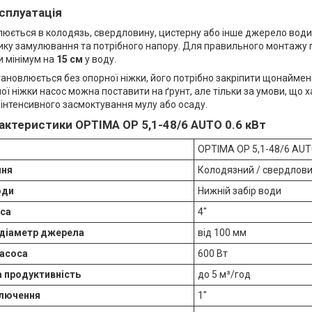
сплуатація
юється в колодязь, свердловину, цистерну або інше джерело води 
зику замулювання та потрібного напору. Для правильного монтажу 
и мінімум на
15 см
у воду.
тановлюється без опорної ніжки, його потрібно закріпити щонайме
ї ніжки насос можна поставити на ґрунт, але тільки за умови, що
інтенсивного засмоктування мулу або осаду.
рактеристики OPTIMA OP 5,1-48/6 AUTO 0.6 кВт
OPTIMA OP 5,1-48/6 AU
ння
Колодязний / свердлов
оди
Нижній забір води
оса
4″
 діаметр джерела
від 100 мм
насоса
600 Вт
 продуктивність
до 5 м³/год
ключення
1″