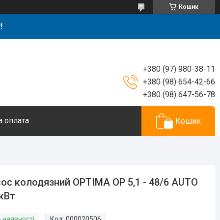
Кошик
!
+380 (97) 980-38-11
+380 (98) 654-42-66
+380 (98) 647-56-78
а оплата
Кошик
ос колодязний OPTIMA OP 5,1 - 48/6 AUTO
 кВт
В наявності
Код:
000020506