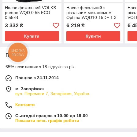
Насос фекальний VOLKS
Насос фекальний з
Насо
pumpe WQD 0.55 ECO
різальним механізмом
різа
0.55кВт
Optima WQD10-15DF 1.3
VOL
кВт
кВт
3 332
6 219
6 4
₴
₴
Купити
Купити
КНОПКА
ЗВ'ЯЗКУ
Про нас
65% позитивних з 18 відгуків за рік
Працює з 24.11.2014
м. Запоріжжя
вул. Перемоги 7, Запоріжжя, Україна
Контакти
Сьогодні працює з 10:00 до 19:00
Показати весь графік роботи