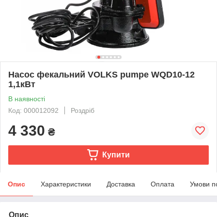
Насос фекальний VOLKS pumpe WQD10-12
1,1кВт
В наявності
Код: 000012092
Роздріб
4 330
₴
Купити
Опис
Характеристики
Доставка
Оплата
Умови п
Опис