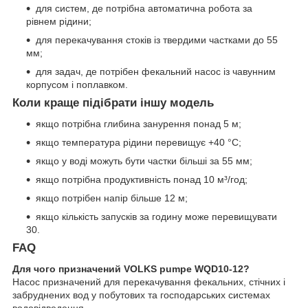
для систем, де потрібна автоматична робота за
рівнем рідини;
для перекачування стоків із твердими частками до 55
мм;
для задач, де потрібен фекальний насос із чавунним
корпусом і поплавком.
Коли краще підібрати іншу модель
якщо потрібна глибина занурення понад 5 м;
якщо температура рідини перевищує +40 °C;
якщо у воді можуть бути частки більші за 55 мм;
якщо потрібна продуктивність понад 10 м³/год;
якщо потрібен напір більше 12 м;
якщо кількість запусків за годину може перевищувати
30.
FAQ
Для чого призначений VOLKS pumpe WQD10-12?
Насос призначений для перекачування фекальних, стічних і
забруднених вод у побутових та господарських системах
водовідведення.