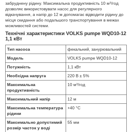
забруднену рідину. Максимальна продуктивність 10 м³/год
дозволяє використовувати насос для регулярного
відкачування, а напір до 12 м допомагає відводити рідину до
місця скидання або подальшого транспортування в межах
можливостей системи.
Технічні характеристики VOLKS pumpe WQD10-12
1,1 кВт
Тип насоса
фекальний, занурювальний
Модель
VOLKS pumpe WQD10-12
Потужність
1,1 кВт
Необхідна напруга
220 В ± 5%
Максимальна
10 м³/год
продуктивність
Максимальний напір
12 м
Максимальна температура
+40 °C
рідини
Максимально допустимий
55 мм
розмір часток у воді