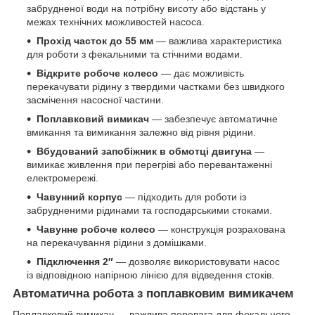
забрудненої води на потрібну висоту або відстань у
межах технічних можливостей насоса.
Прохід часток до 55 мм
— важлива характеристика
для роботи з фекальними та стічними водами.
Відкрите робоче колесо
— дає можливість
перекачувати рідину з твердими частками без швидкого
засмічення насосної частини.
Поплавковий вимикач
— забезпечує автоматичне
вмикання та вимикання залежно від рівня рідини.
Вбудований запобіжник в обмотці двигуна
—
вимикає живлення при перегріві або перевантаженні
електромережі.
Чавунний корпус
— підходить для роботи із
забрудненими рідинами та господарськими стоками.
Чавунне робоче колесо
— конструкція розрахована
на перекачування рідини з домішками.
Підключення 2″
— дозволяє використовувати насос
із відповідною напірною лінією для відведення стоків.
Автоматична робота з поплавковим вимикачем
Поплавковий вимикач — важлива перевага для фекального