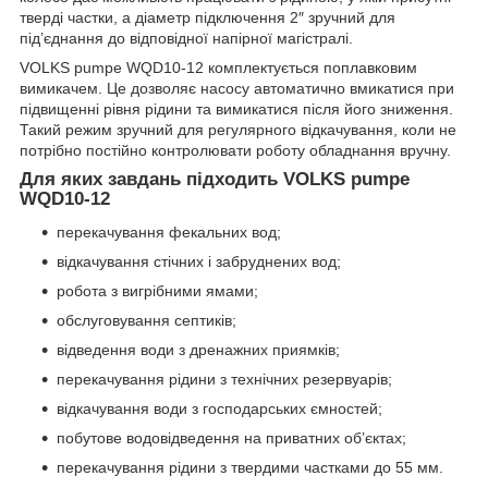
тверді частки, а діаметр підключення 2″ зручний для
під’єднання до відповідної напірної магістралі.
VOLKS pumpe WQD10-12 комплектується поплавковим
вимикачем. Це дозволяє насосу автоматично вмикатися при
підвищенні рівня рідини та вимикатися після його зниження.
Такий режим зручний для регулярного відкачування, коли не
потрібно постійно контролювати роботу обладнання вручну.
Для яких завдань підходить VOLKS pumpe
WQD10-12
перекачування фекальних вод;
відкачування стічних і забруднених вод;
робота з вигрібними ямами;
обслуговування септиків;
відведення води з дренажних приямків;
перекачування рідини з технічних резервуарів;
відкачування води з господарських ємностей;
побутове водовідведення на приватних об’єктах;
перекачування рідини з твердими частками до 55 мм.