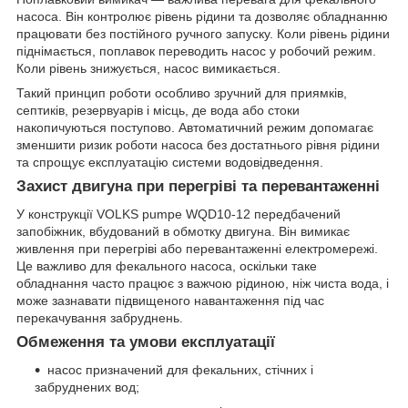
насоса. Він контролює рівень рідини та дозволяє обладнанню
працювати без постійного ручного запуску. Коли рівень рідини
піднімається, поплавок переводить насос у робочий режим.
Коли рівень знижується, насос вимикається.
Такий принцип роботи особливо зручний для приямків,
септиків, резервуарів і місць, де вода або стоки
накопичуються поступово. Автоматичний режим допомагає
зменшити ризик роботи насоса без достатнього рівня рідини
та спрощує експлуатацію системи водовідведення.
Захист двигуна при перегріві та перевантаженні
У конструкції VOLKS pumpe WQD10-12 передбачений
запобіжник, вбудований в обмотку двигуна. Він вимикає
живлення при перегріві або перевантаженні електромережі.
Це важливо для фекального насоса, оскільки таке
обладнання часто працює з важчою рідиною, ніж чиста вода, і
може зазнавати підвищеного навантаження під час
перекачування забруднень.
Обмеження та умови експлуатації
насос призначений для фекальних, стічних і
забруднених вод;