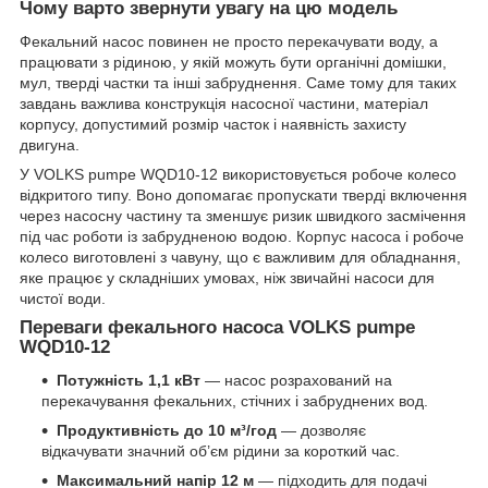
Чому варто звернути увагу на цю модель
Фекальний насос повинен не просто перекачувати воду, а
працювати з рідиною, у якій можуть бути органічні домішки,
мул, тверді частки та інші забруднення. Саме тому для таких
завдань важлива конструкція насосної частини, матеріал
корпусу, допустимий розмір часток і наявність захисту
двигуна.
У VOLKS pumpe WQD10-12 використовується робоче колесо
відкритого типу. Воно допомагає пропускати тверді включення
через насосну частину та зменшує ризик швидкого засмічення
під час роботи із забрудненою водою. Корпус насоса і робоче
колесо виготовлені з чавуну, що є важливим для обладнання,
яке працює у складніших умовах, ніж звичайні насоси для
чистої води.
Переваги фекального насоса VOLKS pumpe
WQD10-12
Потужність 1,1 кВт
— насос розрахований на
перекачування фекальних, стічних і забруднених вод.
Продуктивність до 10 м³/год
— дозволяє
відкачувати значний об’єм рідини за короткий час.
Максимальний напір 12 м
— підходить для подачі