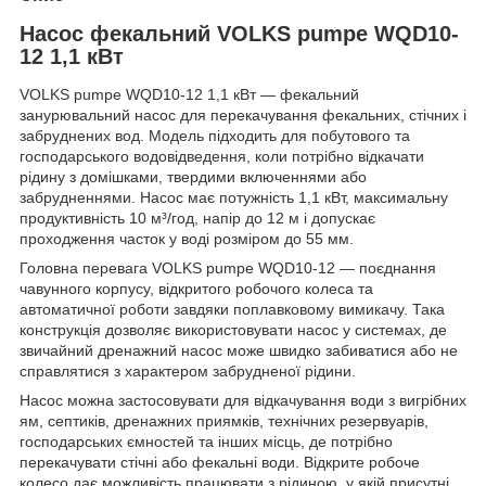
Насос фекальний VOLKS pumpe WQD10-
12 1,1 кВт
VOLKS pumpe WQD10-12 1,1 кВт — фекальний
занурювальний насос для перекачування фекальних, стічних і
забруднених вод. Модель підходить для побутового та
господарського водовідведення, коли потрібно відкачати
рідину з домішками, твердими включеннями або
забрудненнями. Насос має потужність 1,1 кВт, максимальну
продуктивність 10 м³/год, напір до 12 м і допускає
проходження часток у воді розміром до 55 мм.
Головна перевага VOLKS pumpe WQD10-12 — поєднання
чавунного корпусу, відкритого робочого колеса та
автоматичної роботи завдяки поплавковому вимикачу. Така
конструкція дозволяє використовувати насос у системах, де
звичайний дренажний насос може швидко забиватися або не
справлятися з характером забрудненої рідини.
Насос можна застосовувати для відкачування води з вигрібних
ям, септиків, дренажних приямків, технічних резервуарів,
господарських ємностей та інших місць, де потрібно
перекачувати стічні або фекальні води. Відкрите робоче
колесо дає можливість працювати з рідиною, у якій присутні