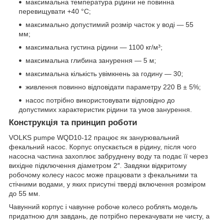
максимальна температура рідини не повинна
перевищувати +40 °C;
максимально допустимий розмір часток у воді — 55
мм;
максимальна густина рідини — 1100 кг/м³;
максимальна глибина занурення — 5 м;
максимальна кількість увімкнень за годину — 30;
живлення повинно відповідати параметру 220 В ± 5%;
насос потрібно використовувати відповідно до
допустимих характеристик рідини та умов занурення.
Конструкція та принцип роботи
VOLKS pumpe WQD10-12 працює як занурювальний
фекальний насос. Корпус опускається в рідину, після чого
насосна частина захоплює забруднену воду та подає її через
вихідне підключення діаметром 2″. Завдяки відкритому
робочому колесу насос може працювати з фекальними та
стічними водами, у яких присутні тверді включення розміром
до 55 мм.
Чавунний корпус і чавунне робоче колесо роблять модель
придатною для завдань, де потрібно перекачувати не чисту, а