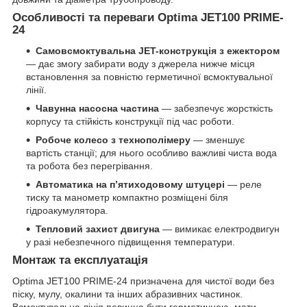
Особливості та переваги Optima JET100 PRIME-
24
Самовсмоктувальна JET-конструкція з ежектором
— дає змогу забирати воду з джерела нижче місця
встановлення за повністю герметичної всмоктувальної
лінії.
Чавунна насосна частина
— забезпечує жорсткість
корпусу та стійкість конструкції під час роботи.
Робоче колесо з технополімеру
— зменшує
вартість станції; для нього особливо важливі чиста вода
та робота без перегрівання.
Автоматика на п’ятиходовому штуцері
— реле
тиску та манометр компактно розміщені біля
гідроакумулятора.
Тепловий захист двигуна
— вимикає електродвигун
у разі небезпечного підвищення температури.
Монтаж та експлуатація
Optima JET100 PRIME-24 призначена для чистої води без
піску, мулу, окалини та інших абразивних частинок.
Всмоктувальна лінія повинна бути герметичною, мати