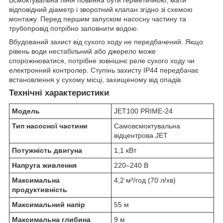
відповідний діаметр і зворотний клапан згідно зі схемою
монтажу. Перед першим запуском насосну частину та
трубопровід потрібно заповнити водою.
Вбудований захист від сухого ходу не передбачений. Якщо
рівень води нестабільний або джерело може
спорожнюватися, потрібне зовнішнє реле сухого ходу чи
електронний контролер. Ступінь захисту IP44 передбачає
встановлення у сухому місці, захищеному від опадів.
Технічні характеристики
Модель
JET100 PRIME-24
Тип насосної частини
Самовсмоктувальна
відцентрова JET
Потужність двигуна
1,1 кВт
Напруга живлення
220–240 В
Максимальна
4,2 м³/год (70 л/хв)
продуктивність
Максимальний напір
55 м
Максимальна глибина
9 м