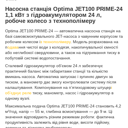
Насосна станція Optima JET100 PRIME-24
1,1 кВт з гідроакумулятором 24 л,
робоче колесо з технополімеру
Optima JET100 PRIME-24 — автоматична насосна станція на
базі самовсмоктувального JET-насоса з чавунним корпусом та
робочим колесом і
з технополімеру
. Модель розрахована на
п
одава
ння чистої води з колодязя, накопичувальної ємності
або неглибокої свердловини, а також на підтримання тиску в
побутовій системі водопостачання.
Сталевий гідроакумулятор об’ємом 24 л забезпечує
практичний баланс між габаритами станції та кількістю
вмикань насоса. Автоматика запускає і зупиняє двигун за
тиском, а манометр дає змогу контролювати систему після
налаштування. Компонування на п’ятиходовому штуцер
і
об’єднує реле
тиску, манометр, насос і гідроакумулятор в
одному вузлі.
Максимальна подача Optima JET100 PRIME-24 становить 4,2
м³/год, напір — 55 м, глибина всмоктування — до 9 м. Ці
значення відповідають різним режимам роботи: фактична
продуктивність залежить від рівня води, висоти підйому,
довжини та діаметра трубопроводу.