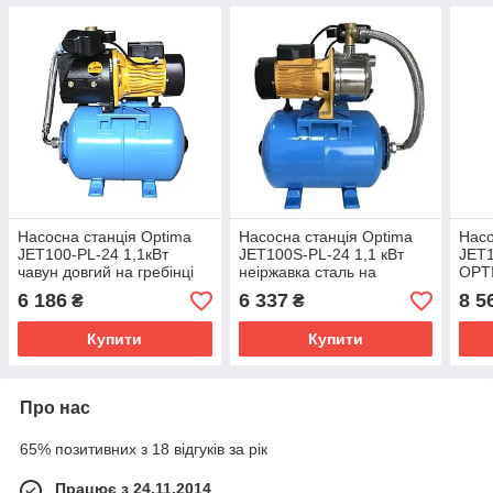
Насосна станція Optima
Насосна станція Optima
Насо
JET100-PL-24 1,1кВт
JET100S-PL-24 1,1 кВт
JET1
чавун довгий на гребінці
неіржавка сталь на
OPTI
Гребінці
6 186
6 337
8 5
₴
₴
Купити
Купити
Про нас
65% позитивних з 18 відгуків за рік
Працює з 24.11.2014