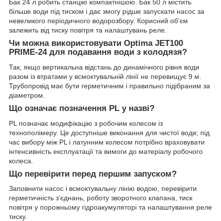
Бак 24 л робить станцію компактнішою. Бак 50 л містить
більше води під тиском і дає змогу рідше запускати насос за
невеликого періодичного водорозбору. Корисний об’єм
залежить від тиску повітря та налаштувань реле.
Чи можна використовувати Optima JET100
PRIME-24 для подавання води з колодязя?
Так, якщо вертикальна відстань до динамічного рівня води
разом із втратами у всмоктувальній лінії не перевищує 9 м.
Трубопровід має бути герметичним і правильно підібраним за
діаметром.
Що означає позначення PL у назві?
PL позначає модифікацію з робочим колесом із
технополімеру. Це доступніше виконання для чистої води; під
час вибору між PL і латунним колесом потрібно враховувати
інтенсивність експлуатації та вимоги до матеріалу робочого
колеса.
Що перевірити перед першим запуском?
Заповнити насос і всмоктувальну лінію водою, перевірити
герметичність з’єднань, роботу зворотного клапана, тиск
повітря у порожньому гідроакумуляторі та налаштування реле
тиску.