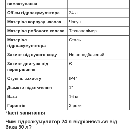
всмоктування
Об’єм гідроакумулятора
24 л
Матеріал корпусу насоса
Чавун
Матеріал робочого колеса
Технополімер
Матеріал
Сталь
гідроакумулятора
Захист від сухого ходу
Не передбачений
Захист двигуна від
Є
перегрівання
Ступінь захисту
IP44
Діаметр підключення
1″
Вага
16 кг
Гарантія
3 роки
Часті запитання
Чим гідроакумулятор 24 л відрізняється від
бака 50 л?