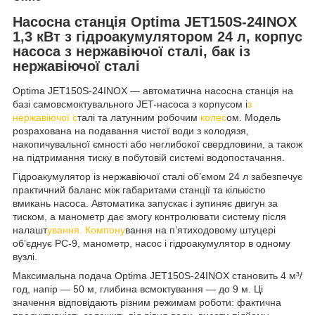
Насосна станція Optima JET150S-24INOX
1,3 кВт з гідроакумулятором 24 л, корпус
насоса з нержавіючої сталі, бак із
нержавіючої сталі
Optima JET150S-24INOX — автоматична насосна станція на
базі самовсмоктувального JET-насоса з корпусом і
з
нержавіючої с
талі та латунним робочим
колес
ом. Модель
розрахована на подавання чистої води з колодязя,
накопичувальної ємності або неглибокої свердловини, а також
на підтримання тиску в побутовій системі водопостачання.
Гідроакумулятор із нержавіючої сталі об’ємом 24 л забезпечує
практичний баланс між габаритами станції та кількістю
вмикань насоса. Автоматика запускає і зупиняє двигун за
тиском, а манометр дає змогу контролювати систему після
налашт
ування. Компону
вання на п’ятиходовому штуцері
об’єднує PC-9, манометр, насос і гідроакумулятор в одному
вузлі.
Максимальна подача Optima JET150S-24INOX становить 4 м³/
год, напір — 50 м, глибина всмоктування — до 9 м. Ці
значення відповідають різним режимам роботи: фактична