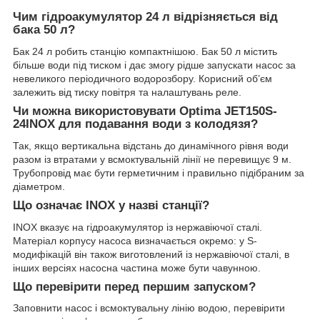
Чим гідроакумулятор 24 л відрізняється від
бака 50 л?
Бак 24 л робить станцію компактнішою. Бак 50 л містить
більше води під тиском і дає змогу рідше запускати насос за
невеликого періодичного водорозбору. Корисний об’єм
залежить від тиску повітря та налаштувань реле.
Чи можна використовувати Optima JET150S-
24INOX для подавання води з колодязя?
Так, якщо вертикальна відстань до динамічного рівня води
разом із втратами у всмоктувальній лінії не перевищує 9 м.
Трубопровід має бути герметичним і правильно підібраним за
діаметром.
Що означає INOX у назві станції?
INOX вказує на гідроакумулятор із нержавіючої сталі.
Матеріал корпусу насоса визначається окремо: у S-
модифікацій він також виготовлений із нержавіючої сталі, в
інших версіях насосна частина може бути чавунною.
Що перевірити перед першим запуском?
Заповнити насос і всмоктувальну лінію водою, перевірити