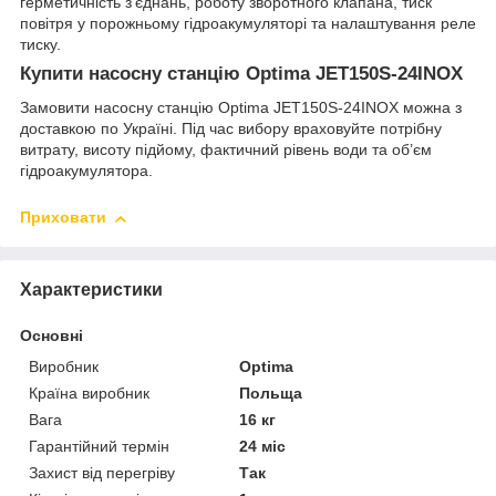
герметичність з’єднань, роботу зворотного клапана, тиск
повітря у порожньому гідроакумуляторі та налаштування реле
тиску.
Купити насосну станцію Optima JET150S-24INOX
Замовити насосну станцію Optima JET150S-24INOX можна з
доставкою по Україні. Під час вибору враховуйте потрібну
витрату, висоту підйому, фактичний рівень води та об’єм
гідроакумулятора.
Приховати
Характеристики
Основні
Виробник
Optima
Країна виробник
Польща
Вага
16 кг
Гарантійний термін
24 міс
Захист від перегріву
Так