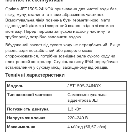
Optima JET150S-24INOX призначена для чистої води без
піску, мулу, окалини та інших абразивних частинок.
Всмоктувальна лінія повинна бути герметичною, мати
відповідний діаметр і зворотний клапан згідно зі схемою
монтажу. Перед першим запуском насосну частину та
трубопровід потрібно заповнити водою.
Вбудований захист від сухого ходу не передбачений. Якщо
рівень води нестабільний або джерело може
спорожнюватися, потрібне зовнішнє реле сухого ходу чи
електронний контролер. Ступінь захисту IP44 передбачає
встановлення у сухому місці, захищеному від опадів.
Технічні характеристики
Модель
JET150S-24INOX
Тип насосної частини
Самовсмоктувальна
відцентрова JET
Потужність двигуна
1,3 кВт
Напруга живлення
220–240 В
Максимальна
4 м³/год (66,67 л/хв)