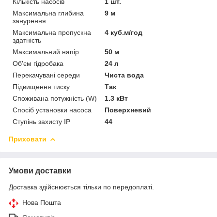
Кількість насосів
1 шт.
Максимальна глибина
9 м
занурення
Максимальна пропускна
4 куб.м/год
здатність
Максимальний напір
50 м
Об'єм гідробака
24 л
Перекачувані середи
Чиста вода
Підвищення тиску
Так
Споживана потужність (W)
1.3 кВт
Спосіб установки насоса
Поверхневий
Ступінь захисту IP
44
Приховати
Умови доставки
Доставка здійснюється тільки по передоплаті.
Нова Пошта