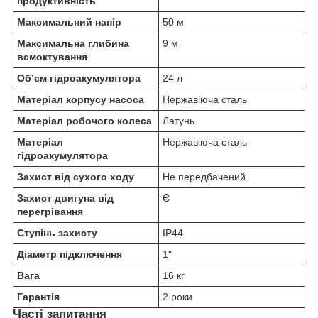
продуктивність
Максимальний напір
50 м
Максимальна глибина
9 м
всмоктування
Об’єм гідроакумулятора
24 л
Матеріал корпусу насоса
Нержавіюча сталь
Матеріал робочого колеса
Латунь
Матеріал
Нержавіюча сталь
гідроакумулятора
Захист від сухого ходу
Не передбачений
Захист двигуна від
Є
перегрівання
Ступінь захисту
IP44
Діаметр підключення
1″
Вага
16 кг
Гарантія
2 роки
Часті запитання