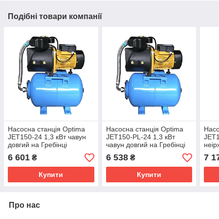
Подібні товари компанії
Насосна станція Optima
Насосна станція Optima
Насо
JET150-24 1,3 кВт чавун
JET150-PL-24 1,3 кВт
JET1
довгий на Гребінці
чавун довгий на Гребінці
неір
Греб
6 601
6 538
7 1
₴
₴
Купити
Купити
Про нас