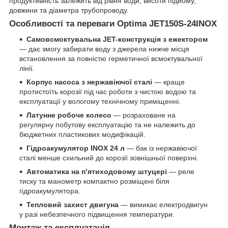
продуктивність залежить від рівня води, висоти підйому,
довжини та діаметра трубопроводу.
Особливості та переваги Optima JET150S-24INOX
Самовсмоктувальна JET-конструкція з ежектором
— дає змогу забирати воду з джерела нижче місця
встановлення за повністю герметичної всмоктувальної
лінії.
Корпус насоса з нержавіючої сталі
— краще
протистоїть корозії під час роботи з чистою водою та
експлуатації у вологому технічному приміщенні.
Латунне робоче колесо
— розраховане на
регулярну побутову експлуатацію та не належить до
бюджетних пластикових модифікацій.
Гідроакумулятор INOX 24 л
— бак із нержавіючої
сталі менше схильний до корозії зовнішньої поверхні.
Автоматика на п’ятиходовому штуцері
— реле
тиску та манометр компактно розміщені біля
гідроакумулятора.
Тепловий захист двигуна
— вимикає електродвигун
у разі небезпечного підвищення температури.
Монтаж та експлуатація