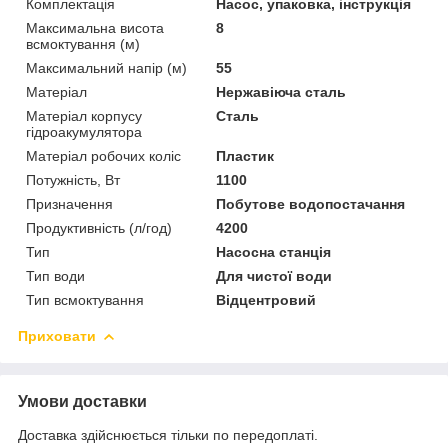
Комплектація
Насос, упаковка, інструкція
Максимальна висота
8
всмоктування (м)
Максимальний напір (м)
55
Матеріал
Нержавіюча сталь
Матеріал корпусу
Сталь
гідроакумулятора
Матеріал робочих коліс
Пластик
Потужність, Вт
1100
Призначення
Побутове водопостачання
Продуктивність (л/год)
4200
Тип
Насосна станція
Тип води
Для чистої води
Тип всмоктування
Відцентровий
Приховати
Умови доставки
Доставка здійснюється тільки по передоплаті.