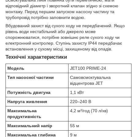
відповідний діаметр і зворотний клапан згідно зі схемою
монтажу. Перед першим запуском насосну частину та
трубопровід потрібно заповнити водою.
Вбудований захист від сухого ходу не передбачений. Якщо
рівень води нестабільний або джерело може
спорожнюватися, потрібне зовнішнє реле сухого ходу чи
електронний контролер. Ступінь захисту IP44 передбачає
встановлення у сухому місці, захищеному від опадів.
Технічні характеристики
Модель
JET100 PRIME-24
Тип насосної частини
Самовсмоктувальна
відцентрова JET
Потужність двигуна
1,1 кВт
Напруга живлення
220–240 В
Максимальна
4,2 м³/год (70 л/хв)
продуктивність
Максимальний напір
55 м
Максимальна глибина
9 м