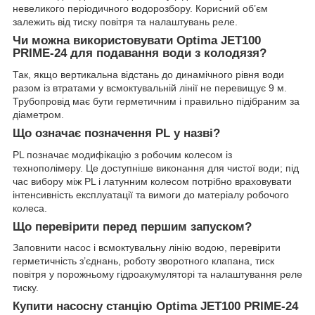
невеликого періодичного водорозбору. Корисний об’єм
залежить від тиску повітря та налаштувань реле.
Чи можна використовувати Optima JET100
PRIME-24 для подавання води з колодязя?
Так, якщо вертикальна відстань до динамічного рівня води
разом із втратами у всмоктувальній лінії не перевищує 9 м.
Трубопровід має бути герметичним і правильно підібраним за
діаметром.
Що означає позначення PL у назві?
PL позначає модифікацію з робочим колесом із
технополімеру. Це доступніше виконання для чистої води; під
час вибору між PL і латунним колесом потрібно враховувати
інтенсивність експлуатації та вимоги до матеріалу робочого
колеса.
Що перевірити перед першим запуском?
Заповнити насос і всмоктувальну лінію водою, перевірити
герметичність з’єднань, роботу зворотного клапана, тиск
повітря у порожньому гідроакумуляторі та налаштування реле
тиску.
Купити насосну станцію Optima JET100 PRIME-24