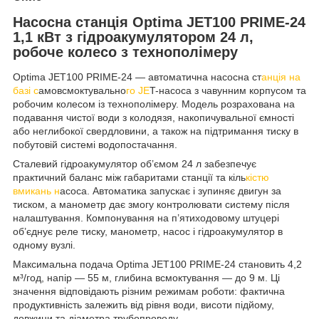
Насосна станція Optima JET100 PRIME-24
1,1 кВт з гідроакумулятором 24 л,
робоче колесо з технополімеру
Optima JET100 PRIME-24 — автоматична насосна ст
анція на
базі с
амовсмоктувально
го JE
T-насоса з чавунним корпусом та
робочим колесом із технополімеру. Модель розрахована на
подавання чистої води з колодязя, накопичувальної ємності
або неглибокої свердловини, а також на підтримання тиску в
побутовій системі водопостачання.
Сталевий гідроакумулятор об’ємом 24 л забезпечує
практичний баланс між габаритами станції та кіль
кістю
вмикань н
асоса. Автоматика запускає і зупиняє двигун за
тиском, а манометр дає змогу контролювати систему після
налаштування. Компонування на п’ятиходовому штуцері
об’єднує реле тиску, манометр, насос і гідроакумулятор в
одному вузлі.
Максимальна подача Optima JET100 PRIME-24 становить 4,2
м³/год, напір — 55 м, глибина всмоктування — до 9 м. Ці
значення відповідають різним режимам роботи: фактична
продуктивність залежить від рівня води, висоти підйому,
довжини та діаметра трубопроводу.