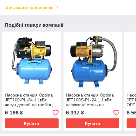
Всі умови повернення
Подібні товари компанії
Насосна станція Optima
Насосна станція Optima
Насо
JET100-PL-24 1,1кВт
JET100S-PL-24 1,1 кВт
JET1
чавун довгий на гребінці
неіржавка сталь на
OPTI
Гребінці
6 186
6 337
8 5
₴
₴
Купити
Купити