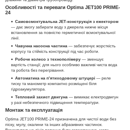
Особливості та переваги Optima JET100 PRIME-
24
Самовсмоктувальна JET-конструкція з ежектором
— дає змогу забирати воду з джерела нижче місця
встановлення за повністю герметичної всмоктувальної
лінії.
Чавунна насосна частина
— забезпечує жорсткість
корпусу та стійкість конструкції під час роботи.
Робоче колесо з технополімеру
— зменшує
вартість станції; для нього особливо важливі чиста вода
та робота без перегрівання.
Автоматика на п’ятиходовому штуцері
— реле
тиску та манометр компактно розміщені біля
гідроакумулятора.
Тепловий захист двигуна
— вимикає електродвигун
у разі небезпечного підвищення температури.
Монтаж та експлуатація
Optima JET100 PRIME-24 призначена для чистої води без
піску, мулу, окалини та інших абразивних частинок.
Всмоктувальна лінія повинна бути герметичною, мати