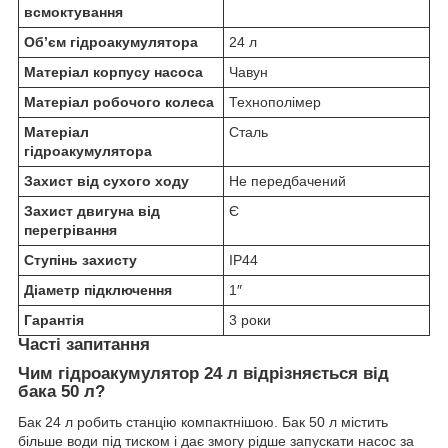
всмоктування
Об’єм гідроакумулятора
24 л
Матеріал корпусу насоса
Чавун
Матеріал робочого колеса
Технополімер
Матеріал
Сталь
гідроакумулятора
Захист від сухого ходу
Не передбачений
Захист двигуна від
Є
перегрівання
Ступінь захисту
IP44
Діаметр підключення
1″
Гарантія
3 роки
Часті запитання
Чим гідроакумулятор 24 л відрізняється від
бака 50 л?
Бак 24 л робить станцію компактнішою. Бак 50 л містить
більше води під тиском і дає змогу рідше запускати насос за