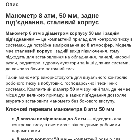
Опис
Манометр 8 атм, 50 мм, заднє
під’єднання, сталевий корпус
Манометр 8 атм з діаметром корпусу 50 мм і заднім
під’єднанням
— це компактний прилад для контролю тиску в
системах, де потрібне вимірювання до
8 атмосфер
. Модель
має
сталевий корпус
і задній вихід підключення, тому
підходить для встановлення на обладнання, панелі, насосні
вузли, редуктори, гідроакумулятори та інші ділянки системи,
де важливо бачити поточний тиск.
Такий манометр використовують для візуального контролю
робочого тиску в побутових, господарських і технічних
системах. Компактний діаметр
50 мм
зручний там, де немає
місця для великого приладу, а заднє під’єднання дозволяє
акуратно встановити манометр без бокового виступу.
Ключові переваги манометра 8 атм 50 мм
Діапазон вимірювання до 8 атм
— підходить для
контролю тиску в системах з відповідними робочими
параметрами.
Діаметр корпусу 50 мм
— компактний розмір для