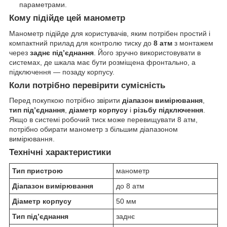
параметрами.
Кому підійде цей манометр
Манометр підійде для користувачів, яким потрібен простий і
компактний прилад для контролю тиску до
8 атм
з монтажем
через
заднє під’єднання
. Його зручно використовувати в
системах, де шкала має бути розміщена фронтально, а
підключення — позаду корпусу.
Коли потрібно перевірити сумісність
Перед покупкою потрібно звірити
діапазон вимірювання
,
тип під’єднання
,
діаметр корпусу
і
різьбу підключення
.
Якщо в системі робочий тиск може перевищувати 8 атм,
потрібно обирати манометр з більшим діапазоном
вимірювання.
Технічні характеристики
Тип пристрою
манометр
Діапазон вимірювання
до 8 атм
Діаметр корпусу
50 мм
Тип під’єднання
заднє