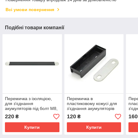
Всі умови повернення
Подібні товари компанії
Перемичка з ізоляцією,
Перемичка в
Пере
для з'єднання
пластиковому кожусі для
плас
акумуляторів під болт М8,
з'єднання акумуляторів
з'єд
380*3*29 мм
під болт М8, 85*2*25 мм
під 
220
120
160
₴
₴
Купити
Купити