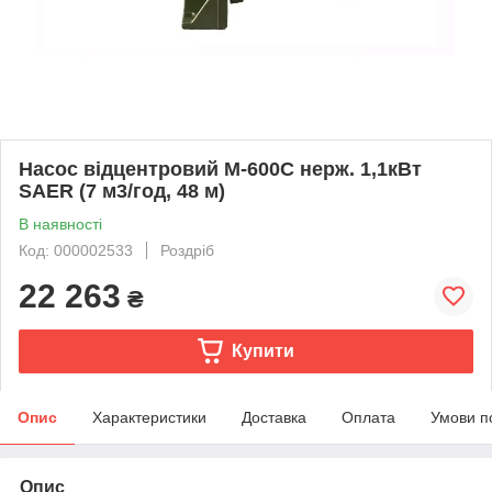
Насос відцентровий M-600C нерж. 1,1кВт
SAER (7 м3/год, 48 м)
В наявності
Код: 000002533
Роздріб
22 263
₴
Купити
Опис
Характеристики
Доставка
Оплата
Умови п
Опис