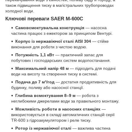
також підвищення тиску в магістральних трубопроводах
холодної води.
Ключові переваги SAER M-600C
Самовсмоктувальна конструкція
— насосна
частина працює з ежектором за принципом Вентурі.
Корпус із нержавіючої сталі AISI 304
— стійке
виконання для роботи з чистою водою.
Потужність 1,1 кВт
— практичний запас для
побутових і господарських систем водопостачання.
Максимальний напір 48 м
— підходить для подачі
води на висоту та створення тиску в системі.
Подача до 7 м³/год
— достатня продуктивність для
будинку, поливу або насосної станції.
Глибина всмоктування 8–9 м
— робота з
неглибокими джерелами води за правильного монтажу.
Можливість роботи в насосних станціях
—
використовується в складі автоматичних станцій серії
TR-600 з гідроакумулятором і реле тиску.
Ротор із нержавіючої сталі
— важлива частина