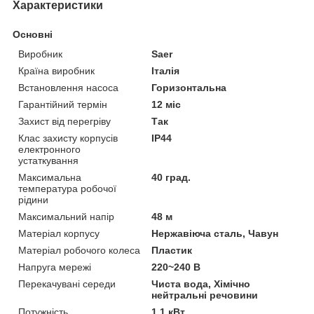
Характеристики
Основні
Виробник
Saer
Країна виробник
Італія
Встановлення насоса
Горизонтальна
Гарантійний термін
12 міс
Захист від перегріву
Так
Клас захисту корпусів
IP44
електронного
устаткування
Максимальна
40 град.
температура робочої
рідини
Максимальний напір
48 м
Матеріал корпусу
Нержавіюча сталь, Чавун
Матеріал робочого колеса
Пластик
Напруга мережі
220~240 В
Перекачувані середи
Чиста вода, Хімічно
нейтральні речовини
Потужність
1.1 кВт