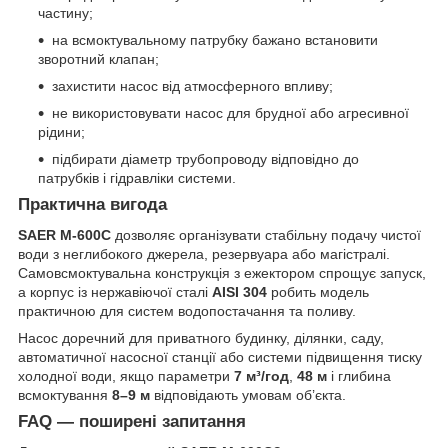
частину;
на всмоктувальному патрубку бажано встановити
зворотний клапан;
захистити насос від атмосферного впливу;
не використовувати насос для брудної або агресивної
рідини;
підбирати діаметр трубопроводу відповідно до
патрубків і гідравліки системи.
Практична вигода
SAER M-600C
дозволяє організувати стабільну подачу чистої
води з неглибокого джерела, резервуара або магістралі.
Самовсмоктувальна конструкція з ежектором спрощує запуск,
а корпус із нержавіючої сталі
AISI 304
робить модель
практичною для систем водопостачання та поливу.
Насос доречний для приватного будинку, ділянки, саду,
автоматичної насосної станції або системи підвищення тиску
холодної води, якщо параметри
7 м³/год
,
48 м
і глибина
всмоктування
8–9 м
відповідають умовам об’єкта.
FAQ — поширені запитання