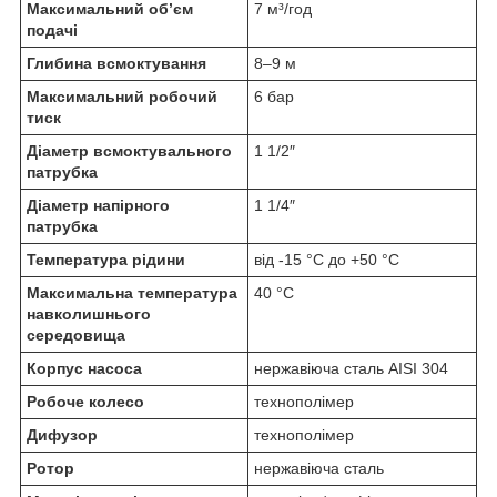
Максимальний об’єм
7 м³/год
подачі
Глибина всмоктування
8–9 м
Максимальний робочий
6 бар
тиск
Діаметр всмоктувального
1 1/2″
патрубка
Діаметр напірного
1 1/4″
патрубка
Температура рідини
від -15 °C до +50 °C
Максимальна температура
40 °C
навколишнього
середовища
Корпус насоса
нержавіюча сталь AISI 304
Робоче колесо
технополімер
Дифузор
технополімер
Ротор
нержавіюча сталь