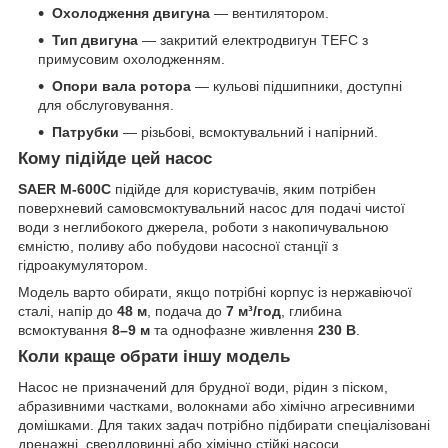
Охолодження двигуна
— вентилятором.
Тип двигуна
— закритий електродвигун TEFC з
примусовим охолодженням.
Опори вала ротора
— кульові підшипники, доступні
для обслуговування.
Патрубки
— різьбові, всмоктувальний і напірний.
Кому підійде цей насос
SAER M-600C
підійде для користувачів, яким потрібен
поверхневий самовсмоктувальний насос для подачі чистої
води з неглибокого джерела, роботи з накопичувальною
ємністю, поливу або побудови насосної станції з
гідроакумулятором.
Модель варто обирати, якщо потрібні корпус із нержавіючої
сталі, напір до
48 м
, подача до
7 м³/год
, глибина
всмоктування
8–9 м
та однофазне живлення
230 В
.
Коли краще обрати іншу модель
Насос не призначений для брудної води, рідин з піском,
абразивними частками, волокнами або хімічно агресивними
домішками. Для таких задач потрібно підбирати спеціалізовані
дренажні, свердловинні або хімічно стійкі насоси.