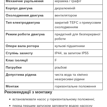
Механічне ущільнення
кераміка / графіт
Корпус двигуна
дюралюміній
Охолодження двигуна
вентилятором
Тип електродвигуна
закритий TEFC з примусовим
охолодженням
Режим роботи двигуна
придатний для безперервної
роботи
Опори вала ротора
кульові підшипники
Ступінь захисту
IP44, за запитом IP55
Клас ізоляції
F
Патрубки
різьбові
Допустима рідина
чиста вода та хімічно
неагресивні рідини
Монтаж
горизонтальне положення
Рекомендації з монтажу
встановлювати насос у горизонтальному положенні;
перед першим запуском заповнити водою насосну