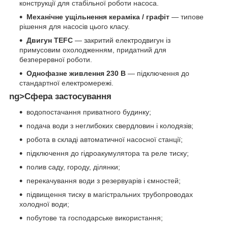
конструкції для стабільної роботи насоса.
Механічне ущільнення кераміка / графіт
— типове
рішення для насосів цього класу.
Двигун TEFC
— закритий електродвигун із
примусовим охолодженням, придатний для
безперервної роботи.
Однофазне живлення 230 В
— підключення до
стандартної електромережі.
ng>Сфера застосування
водопостачання приватного будинку;
подача води з неглибоких свердловин і колодязів;
робота в складі автоматичної насосної станції;
підключення до гідроакумулятора та реле тиску;
полив саду, городу, ділянки;
перекачування води з резервуарів і ємностей;
підвищення тиску в магістральних трубопроводах
холодної води;
побутове та господарське використання;