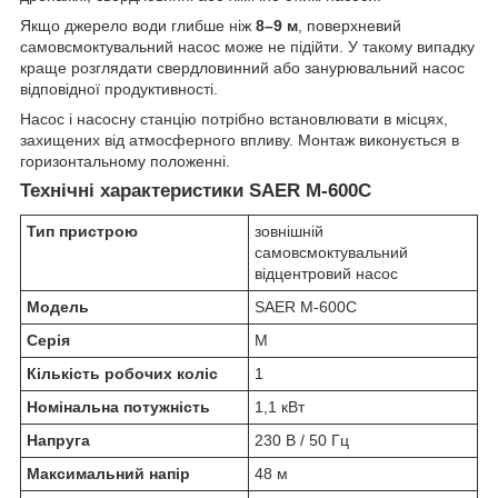
Якщо джерело води глибше ніж
8–9 м
, поверхневий
самовсмоктувальний насос може не підійти. У такому випадку
краще розглядати свердловинний або занурювальний насос
відповідної продуктивності.
Насос і насосну станцію потрібно встановлювати в місцях,
захищених від атмосферного впливу. Монтаж виконується в
горизонтальному положенні.
Технічні характеристики SAER M-600C
Тип пристрою
зовнішній
самовсмоктувальний
відцентровий насос
Модель
SAER M-600C
Серія
M
Кількість робочих коліс
1
Номінальна потужність
1,1 кВт
Напруга
230 В / 50 Гц
Максимальний напір
48 м