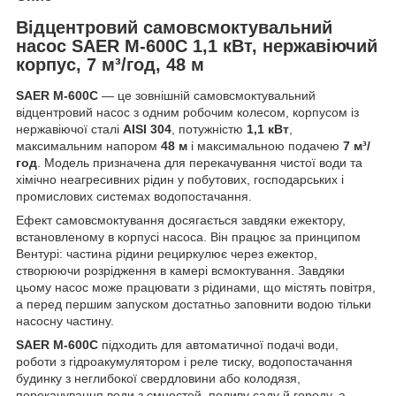
Відцентровий самовсмоктувальний
насос SAER M-600C 1,1 кВт, нержавіючий
корпус, 7 м³/год, 48 м
SAER M-600C
— це зовнішній самовсмоктувальний
відцентровий насос з одним робочим колесом, корпусом із
нержавіючої сталі
AISI 304
, потужністю
1,1 кВт
,
максимальним напором
48 м
і максимальною подачею
7 м³/
год
. Модель призначена для перекачування чистої води та
хімічно неагресивних рідин у побутових, господарських і
промислових системах водопостачання.
Ефект самовсмоктування досягається завдяки ежектору,
встановленому в корпусі насоса. Він працює за принципом
Вентурі: частина рідини рециркулює через ежектор,
створюючи розрідження в камері всмоктування. Завдяки
цьому насос може працювати з рідинами, що містять повітря,
а перед першим запуском достатньо заповнити водою тільки
насосну частину.
SAER M-600C
підходить для автоматичної подачі води,
роботи з гідроакумулятором і реле тиску, водопостачання
будинку з неглибокої свердловини або колодязя,
перекачування води з ємностей, поливу саду й городу, а