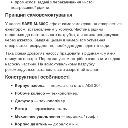
промислові задачі з перекачування чистої
неагресивної рідини.
Принцип самовсмоктування
У насосі
SAER M-600C
ефект самовсмоктування створюється
ежектором, встановленим у корпусі. Частина рідини
подається до нагнітального патрубка, а частина рециркулює
через ежектор. Завдяки цьому в камері всмоктування
створюється розрідження, необхідне для підняття води.
Така схема дозволяє насосу працювати з рідинами, у яких
присутнє повітря. Перед запуском потрібно заповнити водою
насосну частину. На всмоктувальному патрубку
рекомендується встановлювати зворотний клапан.
Конструктивні особливості
Корпус насоса
— нержавіюча сталь AISI 304.
Робоче колесо
— технополімер.
Дифузор
— технополімер.
Ротор
— нержавіюча сталь.
Механічне ущільнення
— кераміка / графіт.
Корпус двигуна
— дюралюміній.