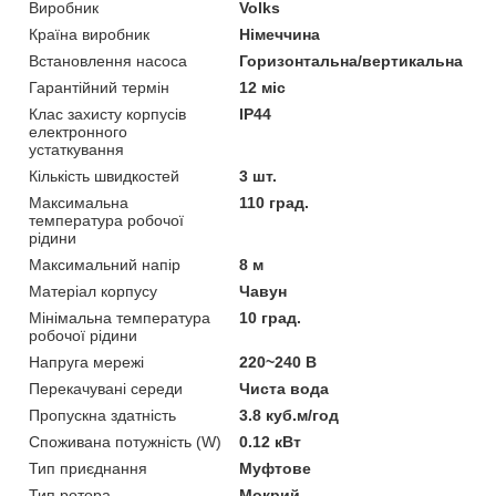
Виробник
Volks
Країна виробник
Німеччина
Встановлення насоса
Горизонтальна/вертикальна
Гарантійний термін
12 міс
Клас захисту корпусів
IP44
електронного
устаткування
Кількість швидкостей
3 шт.
Максимальна
110 град.
температура робочої
рідини
Максимальний напір
8 м
Матеріал корпусу
Чавун
Мінімальна температура
10 град.
робочої рідини
Напруга мережі
220~240 В
Перекачувані середи
Чиста вода
Пропускна здатність
3.8 куб.м/год
Споживана потужність (W)
0.12 кВт
Тип приєднання
Муфтове
Тип ротора
Мокрий