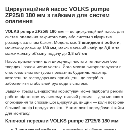
Циркуляційний насос VOLKS pumpe
ZP25/8 180 мм з гайками для систем
опалення
VOLKS pumpe ZP25/8 180 мм
— це циркуляційний насос для
систем опалення закритого типу або систем з відкритим
розширювальним баком. Модель має
3 швидкості роботи
,
монтажну довжину
180 мм
, максимальний напір до
8,0 м
та
максимальну об’ємну подачу до
3,8 м³/год
.
Насос призначений для циркуляції чистого теплоносія без
твердих і волокнистих часток. Його можна використовувати в
опалювальних контурах приватних будинків, квартир,
котелень та господарських приміщень, де потрібно
забезпечити стабільний рух води в системі.
Завдяки трьом швидкостям користувач може підібрати режим
роботи під конкретну систему: нижчий режим — для меншого
споживання та спокійнішої циркуляції, вищий — коли потрібен
більший напір і продуктивність. У комплекті передбачені гайки
для монтажу.
Ключові переваги VOLKS pumpe ZP25/8 180 мм
3 швидкості роботи
— можливість підібрати режим