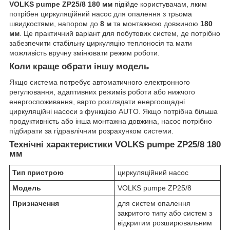
VOLKS pumpe ZP25/8 180 мм
підійде користувачам, яким
потрібен циркуляційний насос для опалення з трьома
швидкостями, напором до
8 м
та монтажною довжиною
180
мм
. Це практичний варіант для побутових систем, де потрібно
забезпечити стабільну циркуляцію теплоносія та мати
можливість вручну змінювати режим роботи.
Коли краще обрати іншу модель
Якщо система потребує автоматичного електронного
регулювання, адаптивних режимів роботи або нижчого
енергоспоживання, варто розглядати енергоощадні
циркуляційні насоси з функцією AUTO. Якщо потрібна більша
продуктивність або інша монтажна довжина, насос потрібно
підбирати за гідравлічним розрахунком системи.
Технічні характеристики VOLKS pumpe ZP25/8 180
мм
Тип пристрою
циркуляційний насос
Модель
VOLKS pumpe ZP25/8
Призначення
для систем опалення
закритого типу або систем з
відкритим розширювальним