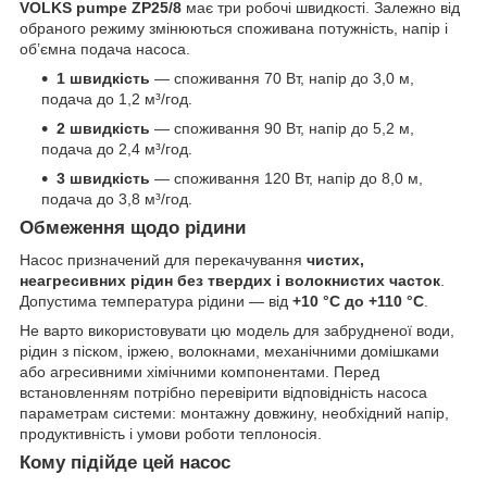
VOLKS pumpe ZP25/8
має три робочі швидкості. Залежно від
обраного режиму змінюються споживана потужність, напір і
об’ємна подача насоса.
1 швидкість
— споживання 70 Вт, напір до 3,0 м,
подача до 1,2 м³/год.
2 швидкість
— споживання 90 Вт, напір до 5,2 м,
подача до 2,4 м³/год.
3 швидкість
— споживання 120 Вт, напір до 8,0 м,
подача до 3,8 м³/год.
Обмеження щодо рідини
Насос призначений для перекачування
чистих,
неагресивних рідин без твердих і волокнистих часток
.
Допустима температура рідини — від
+10 °C до +110 °C
.
Не варто використовувати цю модель для забрудненої води,
рідин з піском, іржею, волокнами, механічними домішками
або агресивними хімічними компонентами. Перед
встановленням потрібно перевірити відповідність насоса
параметрам системи: монтажну довжину, необхідний напір,
продуктивність і умови роботи теплоносія.
Кому підійде цей насос