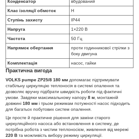
Конденсатор
вбудований
Клас ізоляції обмоток
H
Ступінь захисту
IP44
Напруга
1×220 В
Частота
50 Гц
Напрямок обертання
проти годинникової стрілки з
боку двигуна
Комплектація
насос, гайки
Практична вигода
VOLKS pumpe ZP25/8 180 мм
допомагає підтримувати
стабільну циркуляцію теплоносія в системі опалення та
дозволяє вручну підібрати швидкість роботи під фактичні
умови. Завдяки максимальному напору
8 м
, монтажній
довжині
180 мм
і трьом режимам потужності насос підходить
для багатьох побутових систем опалення.
Це просте й практичне рішення для заміни старого
циркуляційного насоса або встановлення в систему, де
потрібна робота з чистим теплоносієм, живлення від мережі
220 В
та можливість вибору режиму циркуляції.