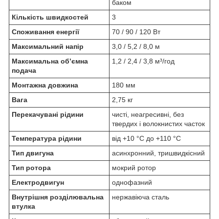
баком
Кількість швидкостей
3
Споживання енергії
70 / 90 / 120 Вт
Максимальний напір
3,0 / 5,2 / 8,0 м
Максимальна об’ємна
1,2 / 2,4 / 3,8 м³/год
подача
Монтажна довжина
180 мм
Вага
2,75 кг
Перекачувані рідини
чисті, неагресивні, без
твердих і волокнистих часток
Температура рідини
від +10 °C до +110 °C
Тип двигуна
асинхронний, тришвидкісний
Тип ротора
мокрий ротор
Електродвигун
однофазний
Внутрішня розділювальна
нержавіюча сталь
втулка