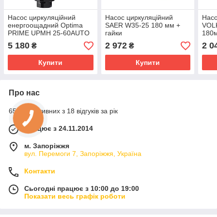
Насос циркуляційний
Насос циркуляційний
Насо
енергоощадний Optima
SAER W35-25 180 мм +
VOL
PRIME UPMH 25-60AUTO
гайки
180м
180мм + гайки
5 180
2 972
2 0
₴
₴
Купити
Купити
Про нас
65% позитивних з 18 відгуків за рік
Працює з 24.11.2014
м. Запоріжжя
вул. Перемоги 7, Запоріжжя, Україна
Контакти
Сьогодні працює з 10:00 до 19:00
Показати весь графік роботи