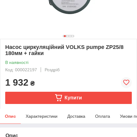
Насос циркуляційний VOLKS pumpe ZP25/8
180мм + гайки
В наявності
Код: 000022197
Роздріб
1 932
₴
Купити
Опис
Характеристики
Доставка
Оплата
Умови п
Опис