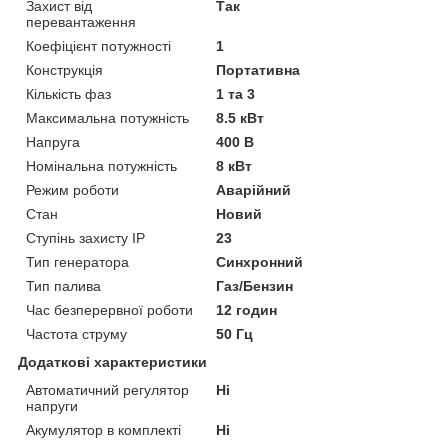
Захист від
Так
перевантаження
Коефіцієнт потужності
1
Конструкція
Портативна
Кількість фаз
1 та 3
Максимальна потужність
8.5 кВт
Напруга
400 В
Номінальна потужність
8 кВт
Режим роботи
Аварійний
Стан
Новий
Ступінь захисту IP
23
Тип генератора
Синхронний
Тип палива
Газ/Бензин
Час безперервної роботи
12 годин
Частота струму
50 Гц
Додаткові характеристики
Автоматичний регулятор
Ні
напруги
Акумулятор в комплекті
Ні