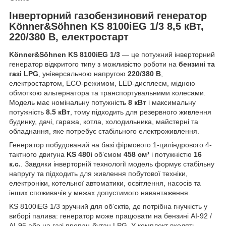
Інверторний газобензиновий генератор
Könner&Söhnen KS 8100iEG 1/3 8,5 кВт,
220/380 В, електростарт
Könner&Söhnen KS 8100iEG 1/3
— це потужний інверторний
генератор відкритого типу з можливістю роботи на
бензині та
газі LPG
, універсальною напругою
220/380 В
,
електростартом, ECO-режимом, LED-дисплеєм, мідною
обмоткою альтернатора та транспортувальними колесами.
Модель має номінальну потужність
8 кВт
і максимальну
потужність
8.5 кВт
, тому підходить для резервного живлення
будинку, дачі, гаража, котла, холодильника, майстерні та
обладнання, яке потребує стабільного електроживлення.
Генератор побудований на базі фірмового 1-циліндрового 4-
тактного двигуна
KS 480i
об’ємом
458 см³
і потужністю
16
к.с.
. Завдяки інверторній технології модель формує стабільну
напругу та підходить для живлення побутової техніки,
електроніки, котельної автоматики, освітлення, насосів та
інших споживачів у межах допустимого навантаження.
KS 8100iEG 1/3 зручний для об’єктів, де потрібна гнучкість у
виборі палива: генератор може працювати на бензині АІ-92 /
АІ-95 або на газі пропан-бутан LPG. У комплект входять