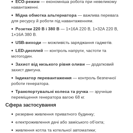
ECO-режим
— економніша робота при невеликому
навантаженні.
Мідна обмотка альтернатора
— важлива перевага
для ресурсу й роботи під навантаженням.
Розетки 220 В і 380 В
— 1×16А 220 В, 1×32А 220 В,
1×16А 380 В.
USB-виходи
— можливість заряджання гаджетів.
LED-дисплей
— контроль напруги, частоти та
мотогодин.
Захист від низького рівня оливи
— додатковий
захист двигуна.
Індикатор перевантаження
— контроль безпечної
роботи генератора.
Транспортувальні колеса та ручка
— зручніше
переміщення генератора вагою 68 кг.
Сфера застосування
резервне живлення приватного будинку;
електроживлення дачі або заміського об’єкта;
живлення котла та котельної автоматики;