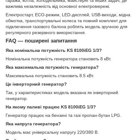
гаража, котла, холодильника, майстерні та інших задач, де
важлива незалежність від основної електромережі.
Електростарт, ECO-режим, LED-дисплей, USB-виходи, мідна
обмотка, транспортувальні колеса та повний комплект для
підключення газового балона роблять модель зручною для
регулярного резервного використання.
FAQ — поширені запитання
Яка номінальна потужність KS 8100iEG 1/3?
Номінальна потужність генератора становить 8 кВт.
Яка максимальна потужність генератора?
Максимальна потужність становить 8.5 кВт.
Це інверторний генератор?
Так, у характеристиках модель вказана як інверторний
генератор.
На якому паливі працює KS 8100iEG 1/3?
Генератор працює на бензині та газі пропан-бутан LPG.
Яка напруга генератора?
Модель має універсальну напругу 220/380 В.