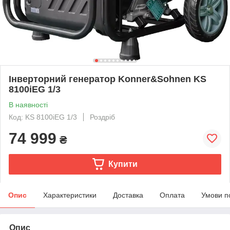
Інверторний генератор Konner&Sohnen KS
8100iEG 1/3
В наявності
Код: KS 8100iEG 1/3
Роздріб
74 999
₴
Купити
Опис
Характеристики
Доставка
Оплата
Умови п
Опис