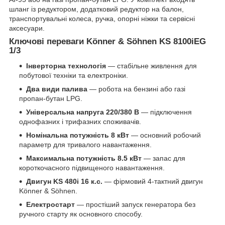
шланг із редуктором, додатковий редуктор на балон,
транспортувальні колеса, ручка, опорні ніжки та сервісні
аксесуари.
Ключові переваги Könner & Söhnen KS 8100iEG
1/3
Інверторна технологія
— стабільне живлення для
побутової техніки та електроніки.
Два види палива
— робота на бензині або газі
пропан-бутан LPG.
Універсальна напруга 220/380 В
— підключення
однофазних і трифазних споживачів.
Номінальна потужність 8 кВт
— основний робочий
параметр для тривалого навантаження.
Максимальна потужність 8.5 кВт
— запас для
короткочасного підвищеного навантаження.
Двигун KS 480i 16 к.с.
— фірмовий 4-тактний двигун
Könner & Söhnen.
Електростарт
— простіший запуск генератора без
ручного старту як основного способу.