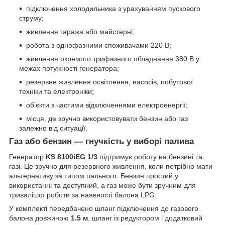
підключення холодильника з урахуванням пускового
струму;
живлення гаража або майстерні;
робота з однофазними споживачами 220 В;
живлення окремого трифазного обладнання 380 В у
межах потужності генератора;
резервне живлення освітлення, насосів, побутової
техніки та електроніки;
об’єкти з частими відключеннями електроенергії;
місця, де зручно використовувати бензин або газ
залежно від ситуації.
Газ або бензин — гнучкість у виборі палива
Генератор
KS 8100iEG 1/3
підтримує роботу на бензині та
газі. Це зручно для резервного живлення, коли потрібно мати
альтернативу за типом пального. Бензин простий у
використанні та доступний, а газ може бути зручним для
тривалішої роботи за наявності балона LPG.
У комплекті передбачено шланг підключення до газового
балона довжиною
1.5 м
, шланг із редуктором і додатковий