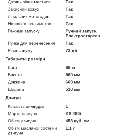
Датчик рівня мастила
Так
Захисний кожух
Так
Лічильник мотогодин
Так
Наявність вольтметра
Так
Режими запуску
Ручний запуск,
Електростартер
Ручка для перенесення
Так
Рівень шуму
72 дБ
Габаритні розміри
Вага
68 кг
Висота
560 мм
Довжина
600 мм
Ширина
510 мм
Двигун
Кількість циліндрів
1
Марка двигуна
KS 480i
Об'єм двигуна
458 куб. см
Об'єм масляної системи
1.1 л
двигуна