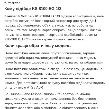
електрика.
Кому підійде KS 8100iEG 1/3
Könner & Söhnen KS 8100iEG 1/3
підійде користувачам, яким
потрібен потужний інверторний генератор для дому, дачі,
гаража або невеликого об’єкта з можливістю роботи на
бензині та газі. Модель варто обирати, якщо потрібні висока
потужність, електростарт, інверторна стабілізація, розетки
220/380 В, ECO-режим і транспортувальні колеса.
Коли краще обрати іншу модель
Якщо потрібно живити лише роутер, освітлення, зарядні
пристрої або один малопотужний споживач, така модель
може бути надлишковою за потужністю, вагою та габаритами.
Якщо потрібне автоматичне введення резерву, ця модель не
є оптимальним вибором, оскільки в характеристиках
зазначено:
можливість встановлення автоматики —
немає
. Для автоматичного запуску потрібно підбирати модель
із підтримкою ATS / АВР.
Бензиновий або газобензиновий генератор не можна
використовувати в закритих приміщеннях без безпечного
відведення вихлопних газів. Генератор має працювати на
відкритому повітрі або в спеціально підготовленому місці з