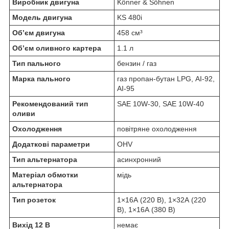
Виробник двигуна
Könner & Söhnen
Модель двигуна
KS 480i
Об’єм двигуна
458 см³
Об’єм оливного картера
1.1 л
Тип пального
бензин / газ
Марка пального
газ пропан-бутан LPG, АІ-92,
АІ-95
Рекомендований тип
SAE 10W-30, SAE 10W-40
оливи
Охолодження
повітряне охолодження
Додаткові параметри
OHV
Тип альтернатора
асинхронний
Матеріал обмотки
мідь
альтернатора
Тип розеток
1×16А (220 В), 1×32А (220
В), 1×16А (380 В)
Вихід 12 В
немає