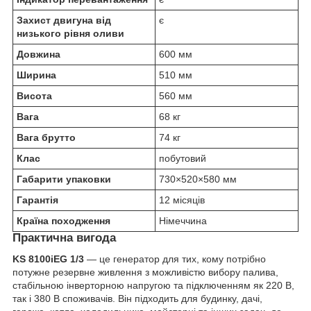
Захист двигуна від
є
низького рівня оливи
Довжина
600 мм
Ширина
510 мм
Висота
560 мм
Вага
68 кг
Вага брутто
74 кг
Клас
побутовий
Габарити упаковки
730×520×580 мм
Гарантія
12 місяців
Країна походження
Німеччина
Практична вигода
KS 8100iEG 1/3
— це генератор для тих, кому потрібно
потужне резервне живлення з можливістю вибору палива,
стабільною інверторною напругою та підключенням як 220 В,
так і 380 В споживачів. Він підходить для будинку, дачі,