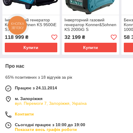
Інверторний генератор
Інверторний газовий
Бенз
Konner&Sohnen KS 9500iE
генератор Konner&Sohnen
Kon
КНОПКА
ЗВ'ЯЗКУ
S ATSR
KS 2000iG S
1000
118 999
32 199
58 
₴
₴
Купити
Купити
Про нас
65% позитивних з 18 відгуків за рік
Працює з 24.11.2014
м. Запоріжжя
вул. Перемоги 7, Запоріжжя, Україна
Контакти
Сьогодні працює з 10:00 до 19:00
Показати весь графік роботи