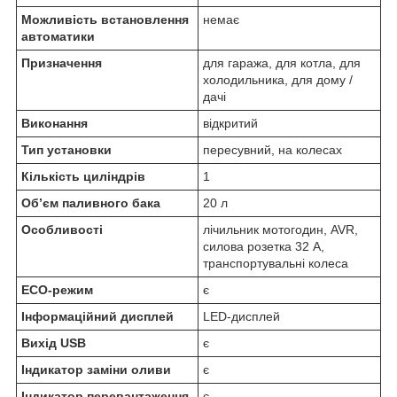
Можливість встановлення
немає
автоматики
Призначення
для гаража, для котла, для
холодильника, для дому /
дачі
Виконання
відкритий
Тип установки
пересувний, на колесах
Кількість циліндрів
1
Об’єм паливного бака
20 л
Особливості
лічильник мотогодин, AVR,
силова розетка 32 А,
транспортувальні колеса
ECO-режим
є
Інформаційний дисплей
LED-дисплей
Вихід USB
є
Індикатор заміни оливи
є
Індикатор перевантаження
є