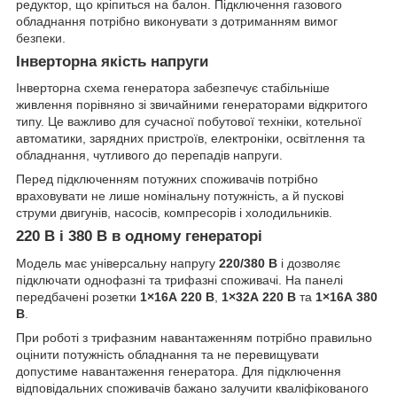
редуктор, що кріпиться на балон. Підключення газового
обладнання потрібно виконувати з дотриманням вимог
безпеки.
Інверторна якість напруги
Інверторна схема генератора забезпечує стабільніше
живлення порівняно зі звичайними генераторами відкритого
типу. Це важливо для сучасної побутової техніки, котельної
автоматики, зарядних пристроїв, електроніки, освітлення та
обладнання, чутливого до перепадів напруги.
Перед підключенням потужних споживачів потрібно
враховувати не лише номінальну потужність, а й пускові
струми двигунів, насосів, компресорів і холодильників.
220 В і 380 В в одному генераторі
Модель має універсальну напругу
220/380 В
і дозволяє
підключати однофазні та трифазні споживачі. На панелі
передбачені розетки
1×16А 220 В
,
1×32А 220 В
та
1×16А 380
В
.
При роботі з трифазним навантаженням потрібно правильно
оцінити потужність обладнання та не перевищувати
допустиме навантаження генератора. Для підключення
відповідальних споживачів бажано залучити кваліфікованого