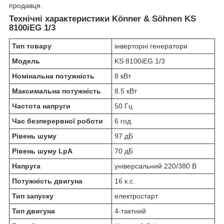
продавця.
Технічні характеристики Könner & Söhnen KS
8100iEG 1/3
Тип товару
інверторні генератори
Модель
KS 8100iEG 1/3
Номінальна потужність
8 кВт
Максимальна потужність
8.5 кВт
Частота напруги
50 Гц
Час безперервної роботи
6 год
Рівень шуму
97 дБ
Рівень шуму LpA
70 дБ
Напруга
універсальний 220/380 В
Потужність двигуна
16 к.с.
Тип запуску
електростарт
Тип двигуна
4-тактний