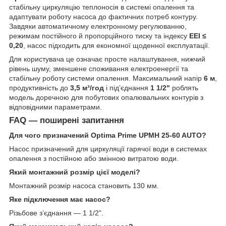
стабільну циркуляцію теплоносія в системі опалення та
адаптувати роботу насоса до фактичних потреб контуру.
Завдяки автоматичному електронному регулюванню,
режимам постійного й пропорційного тиску та індексу
EEI ≤
0,20
, насос підходить для економної щоденної експлуатації.
Для користувача це означає просте налаштування, нижчий
рівень шуму, зменшене споживання електроенергії та
стабільну роботу системи опалення. Максимальний напір
6 м
,
продуктивність до
3,5 м³/год
і під’єднання
1 1/2"
роблять
модель доречною для побутових опалювальних контурів з
відповідними параметрами.
FAQ — поширені запитання
Для чого призначений Optima Prime UPMH 25-60 AUTO?
Насос призначений для циркуляції гарячої води в системах
опалення з постійною або змінною витратою води.
Який монтажний розмір цієї моделі?
Монтажний розмір насоса становить 130 мм.
Яке підключення має насос?
Різьбове з’єднання — 1 1/2".