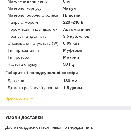
Максимальний напір
6 м
Матеріал корпусу
Чавун
Матеріал робочого колеса
Пластик
Напруга мережі
220~240 В
Перемикання швидкостей
Автоматичне
Пропускна здатність
3.5 куб.м/год
Споживана потужність (W)
0.05 кВт
Тип приєднання
Муфтове
Тип ротора
Мокрий
Частота струму
50 Гц
Габаритні і приєднувальні розміри
Довжина
130 мм
Діаметр роз'єму з'єднання
1.5 дюйм
Приховати
Умови доставки
Доставка здійснюється тільки по передоплаті.