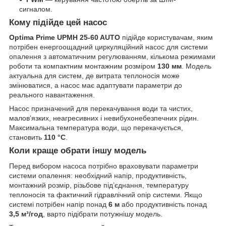
сигналом.
Кому підійде цей насос
Optima Prime UPMH 25-60 AUTO
підійде користувачам, яким
потрібен енергоощадний циркуляційний насос для системи
опалення з автоматичним регулюванням, кількома режимами
роботи та компактним монтажним розміром
130 мм
. Модель
актуальна для систем, де витрата теплоносія може
змінюватися, а насос має адаптувати параметри до
реального навантаження.
Насос призначений для перекачування води та чистих,
малов’язких, неагресивних і невибухонебезпечних рідин.
Максимальна температура води, що перекачується,
становить
110 °C
.
Коли краще обрати іншу модель
Перед вибором насоса потрібно враховувати параметри
системи опалення: необхідний напір, продуктивність,
монтажний розмір, різьбове під’єднання, температуру
теплоносія та фактичний гідравлічний опір системи. Якщо
системі потрібен напір понад
6 м
або продуктивність понад
3,5 м³/год
, варто підібрати потужнішу модель.