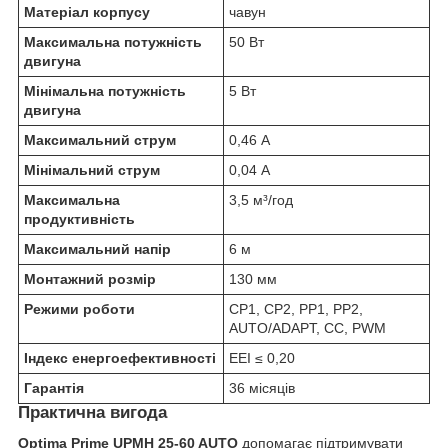
Матеріал корпусу
чавун
Максимальна потужність
50 Вт
двигуна
Мінімальна потужність
5 Вт
двигуна
Максимальний струм
0,46 А
Мінімальний струм
0,04 А
Максимальна
3,5 м³/год
продуктивність
Максимальний напір
6 м
Монтажний розмір
130 мм
Режими роботи
CP1, CP2, PP1, PP2,
AUTO/ADAPT, CC, PWM
Індекс енергоефективності
EEI ≤ 0,20
Гарантія
36 місяців
Практична вигода
Optima Prime UPMH 25-60 AUTO
допомагає підтримувати