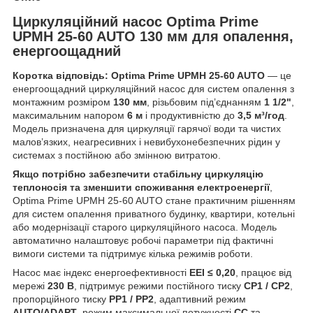
Циркуляційний насос Optima Prime
UPMH 25-60 AUTO 130 мм для опалення,
енергоощадний
Коротка відповідь:
Optima Prime UPMH 25-60 AUTO
— це
енергоощадний циркуляційний насос для систем опалення з
монтажним розміром
130 мм
, різьбовим під’єднанням
1 1/2"
,
максимальним напором
6 м
і продуктивністю до
3,5 м³/год
.
Модель призначена для циркуляції гарячої води та чистих
малов’язких, неагресивних і невибухонебезпечних рідин у
системах з постійною або змінною витратою.
Якщо потрібно забезпечити стабільну циркуляцію
теплоносія та зменшити споживання електроенергії
,
Optima Prime UPMH 25-60 AUTO стане практичним рішенням
для систем опалення приватного будинку, квартири, котельні
або модернізації старого циркуляційного насоса. Модель
автоматично налаштовує робочі параметри під фактичні
вимоги системи та підтримує кілька режимів роботи.
Насос має індекс енергоефективності
EEI ≤ 0,20
, працює від
мережі
230 В
, підтримує режими постійного тиску
CP1 / CP2
,
пропорційного тиску
PP1 / PP2
, адаптивний режим
AUTO/ADAPT
, режим максимальної потужності
CC
та