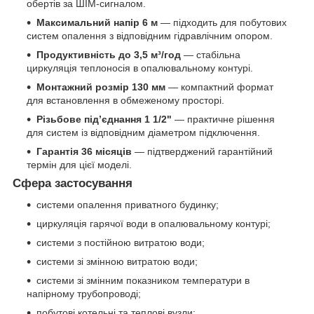
обертів за ШІМ-сигналом.
Максимальний напір 6 м
— підходить для побутових
систем опалення з відповідним гідравлічним опором.
Продуктивність до 3,5 м³/год
— стабільна
циркуляція теплоносія в опалювальному контурі.
Монтажний розмір 130 мм
— компактний формат
для встановлення в обмеженому просторі.
Різьбове під’єднання 1 1/2"
— практичне рішення
для систем із відповідним діаметром підключення.
Гарантія 36 місяців
— підтверджений гарантійний
термін для цієї моделі.
Сфера застосування
системи опалення приватного будинку;
циркуляція гарячої води в опалювальному контурі;
системи з постійною витратою води;
системи зі змінною витратою води;
системи зі змінним показником температури в
напірному трубопроводі;
побутові котельні та теплові вузли;