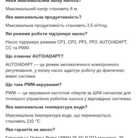
Який максимальний напір насоса?
Максимальний напір становить 6 м.
Яка максимальна продуктивність?
Максимальна продуктивність становить 3,5 м³/год.
Які режими роботи підтримує насос?
Насос підтримує режими CP1, CP2, PP1, PP2, AUTO/ADAPT,
CC та PWM.
Що означає AUTO/ADAPT?
AUTO/ADAPT — це режим автоматичного електронного
регулювання, у якому насос адаптує роботу до фактичних
вимог системи.
Що таке PWM-керування?
PWM — це керування частотою обертів за ШІМ-сигналом для
точнішого управління роботою насоса у відповідних системах.
Яка максимальна температура води?
Максимальна температура води, що перекачується,
становить 110 °C.
Яка гарантія на насос?
Гарантія на Optima Prime UPMH 25-60 AUTO становить 36