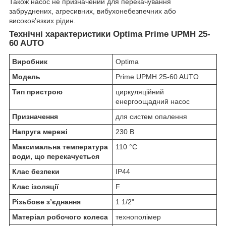
Також насос не призначений для перекачування
забруднених, агресивних, вибухонебезпечних або
високов’язких рідин.
Технічні характеристики Optima Prime UPMH 25-
60 AUTO
Виробник
Optima
Модель
Prime UPMH 25-60 AUTO
Тип пристрою
циркуляційний
енергоощадний насос
Призначення
для систем опалення
Напруга мережі
230 В
Максимальна температура
110 °C
води, що перекачується
Клас безпеки
IP44
Клас ізоляції
F
Різьбове з’єднання
1 1/2"
Матеріал робочого колеса
технополімер