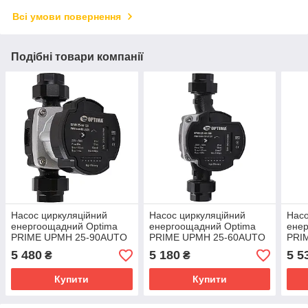
Всі умови повернення
Подібні товари компанії
Насос циркуляційний
Насос циркуляційний
Насо
енергоощадний Optima
енергоощадний Optima
ене
PRIME UPMH 25-90AUTO
PRIME UPMH 25-60AUTO
PRI
130мм + гайки
180мм + гайки
180м
5 480
5 180
5 5
₴
₴
Купити
Купити