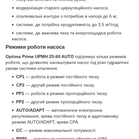
модернізація старого циркуляційного насоса;
опалювальні контури з потребою в напорі до 6 м;
системи, де потрібна продуктивність до 3,5 м³/год;
системи, де важлива тиха та енергоощадна робота
насоса.
Режими роботи насоса
Optima Prime UPMH 25-60 AUTO
підтримує кілька режимів
роботи, що дозволяє налаштувати насос під різні гідравлічні
умови системи опалення.
CP1
— робота в режимі постійного тиску.
CP2
— другий режим постійного тиску.
PP1
— робота в режимі пропорційного тиску.
PP2
— другий режим пропорційного тиску.
AUTO/ADAPT
— автоматичне електронне
регулювання, крива постійного тиску в адаптивному
режимі AUTO/ADAPT, крива CPA.
CC
— режим максимальної потужності.
PWM
— керування частотою обертів за ШІМ-