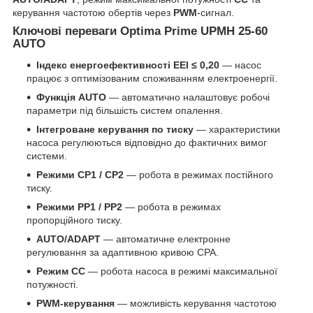
керування частотою обертів через
PWM
-сигнал.
Ключові переваги Optima Prime UPMH 25-60
AUTO
Індекс енергоефективності EEI ≤ 0,20
— насос
працює з оптимізованим споживанням електроенергії.
Функція AUTO
— автоматично налаштовує робочі
параметри під більшість систем опалення.
Інтегроване керування по тиску
— характеристики
насоса регулюються відповідно до фактичних вимог
системи.
Режими CP1 / CP2
— робота в режимах постійного
тиску.
Режими PP1 / PP2
— робота в режимах
пропорційного тиску.
AUTO/ADAPT
— автоматичне електронне
регулювання за адаптивною кривою CPA.
Режим CC
— робота насоса в режимі максимальної
потужності.
PWM-керування
— можливість керування частотою