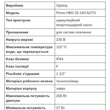
Виробник
Optima
Модель
Prime HBG 25-160 AUTO
Тип пристрою
циркуляційний
енергоощадний насос
Призначення
для систем опалення
Напруга мережі
230 В
Максимальна температура
110 °C
води, що перекачується
Клас безпеки
IP44
Клас ізоляції
F
Різьбове з’єднання
1 1/2"
Матеріал робочого колеса
технополімер
Матеріал корпусу
чавун
Максимальна потужність
260 Вт
двигуна
Мінімальна потужність
27 Вт