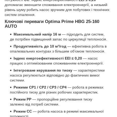
допомагає зменшити споживання електроенергії, а низький
рівень шуму робить насос зручним для побутових і технічних
систем опалення.
Ключові переваги Optima Prime HBG 25-160
AUTO
Максимальний напір 16 м
— підходить для систем,
де потрібен підвищений запас по циркуляції теплоносія.
Продуктивність до 10 м³/год
— ефективна робота в
опалювальних контурах з більшим об’ємом теплоносія.
Індекс енергоефективності EEI ≤ 0,20
— насос
працює з оптимізованим споживанням електроенергії.
Інтегроване керування по тиску
— характеристики
насоса регулюються відповідно до фактичних вимог
системи.
Режими CP1 / CP2 / CP3 / CP4
— робота в режимах
постійного тиску для різних робочих характеристик.
Режим PP
— пропорційне регулювання тиску
залежно від потреб системи.
Режим CC
— робота насоса в режимі максимальної
потужності.