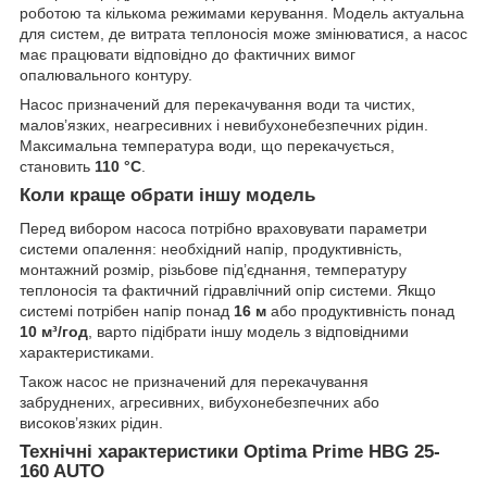
роботою та кількома режимами керування. Модель актуальна
для систем, де витрата теплоносія може змінюватися, а насос
має працювати відповідно до фактичних вимог
опалювального контуру.
Насос призначений для перекачування води та чистих,
малов’язких, неагресивних і невибухонебезпечних рідин.
Максимальна температура води, що перекачується,
становить
110 °C
.
Коли краще обрати іншу модель
Перед вибором насоса потрібно враховувати параметри
системи опалення: необхідний напір, продуктивність,
монтажний розмір, різьбове під’єднання, температуру
теплоносія та фактичний гідравлічний опір системи. Якщо
системі потрібен напір понад
16 м
або продуктивність понад
10 м³/год
, варто підібрати іншу модель з відповідними
характеристиками.
Також насос не призначений для перекачування
забруднених, агресивних, вибухонебезпечних або
високов’язких рідин.
Технічні характеристики Optima Prime HBG 25-
160 AUTO