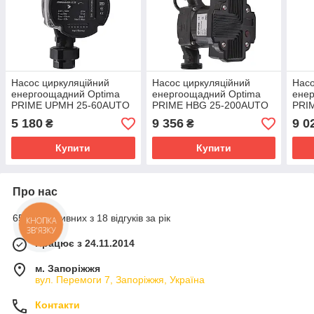
Насос циркуляційний
Насос циркуляційний
Насо
енергоощадний Optima
енергоощадний Optima
ене
PRIME UPMH 25-60AUTO
PRIME HBG 25-200AUTO
PRI
180мм + гайки
180мм
180
5 180
9 356
9 0
₴
₴
Купити
Купити
Про нас
65% позитивних з 18 відгуків за рік
КНОПКА
ЗВ'ЯЗКУ
Працює з 24.11.2014
м. Запоріжжя
вул. Перемоги 7, Запоріжжя, Україна
Контакти