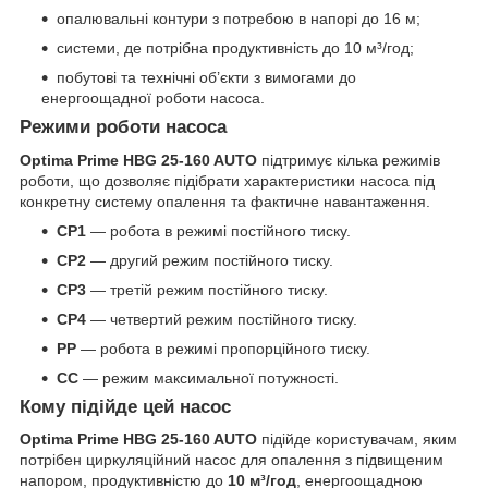
опалювальні контури з потребою в напорі до 16 м;
системи, де потрібна продуктивність до 10 м³/год;
побутові та технічні об’єкти з вимогами до
енергоощадної роботи насоса.
Режими роботи насоса
Optima Prime HBG 25-160 AUTO
підтримує кілька режимів
роботи, що дозволяє підібрати характеристики насоса під
конкретну систему опалення та фактичне навантаження.
CP1
— робота в режимі постійного тиску.
CP2
— другий режим постійного тиску.
CP3
— третій режим постійного тиску.
CP4
— четвертий режим постійного тиску.
PP
— робота в режимі пропорційного тиску.
CC
— режим максимальної потужності.
Кому підійде цей насос
Optima Prime HBG 25-160 AUTO
підійде користувачам, яким
потрібен циркуляційний насос для опалення з підвищеним
напором, продуктивністю до
10 м³/год
, енергоощадною