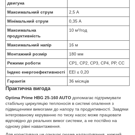
двигуна
Максимальний струм
2,5 А
Мінімальний струм
0,35 А
Максимальна
10 м³/год
продуктивність
Максимальний напір
16 м
Монтажний розмір
180 мм
Режими роботи
CP1, CP2, CP3, CP4, PP, CC
Індекс енергоефективності
EEI ≤ 0,20
Гарантія
36 місяців
Практична вигода
Optima Prime HBG 25-160 AUTO
допомагає підтримувати
стабільну циркуляцію теплоносія в системі опалення з
підвищеними вимогами до напору та продуктивності. Завдяки
інтегрованому керуванню по тиску насос може працювати
відповідно до реальних вимог системи, а не постійно на
одному рівні навантаження.
Для користувача це означає гнучке налаштування, нижчий