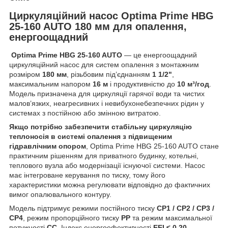
Циркуляційний насос Optima Prime HBG
25-160 AUTO 180 мм для опалення,
енергоощадний
Optima Prime HBG 25-160 AUTO
— це енергоощадний
циркуляційний насос для систем опалення з монтажним
розміром
180 мм
, різьбовим під’єднанням
1 1/2"
,
максимальним напором
16 м
і продуктивністю до
10 м³/год
.
Модель призначена для циркуляції гарячої води та чистих
малов’язких, неагресивних і невибухонебезпечних рідин у
системах з постійною або змінною витратою.
Якщо потрібно забезпечити стабільну циркуляцію
теплоносія в системі опалення з підвищеним
гідравлічним опором
, Optima Prime HBG 25-160 AUTO стане
практичним рішенням для приватного будинку, котельні,
теплового вузла або модернізації існуючої системи. Насос
має інтегроване керування по тиску, тому його
характеристики можна регулювати відповідно до фактичних
вимог опалювального контуру.
Модель підтримує режими постійного тиску
CP1 / CP2 / CP3 /
CP4
, режим пропорційного тиску
PP
та режим максимальної
потужності
CC
. Індекс енергоефективності
EEI ≤ 0,20