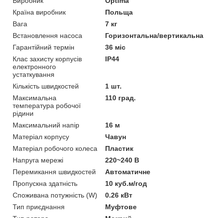
Виробник
Optima
Країна виробник
Польща
Вага
7 кг
Встановлення насоса
Горизонтальна/вертикальна
Гарантійний термін
36 міс
Клас захисту корпусів
IP44
електронного
устаткування
Кількість швидкостей
1 шт.
Максимальна
110 град.
температура робочої
рідини
Максимальний напір
16 м
Матеріал корпусу
Чавун
Матеріал робочого колеса
Пластик
Напруга мережі
220~240 В
Перемикання швидкостей
Автоматичне
Пропускна здатність
10 куб.м/год
Споживана потужність (W)
0.26 кВт
Тип приєднання
Муфтове