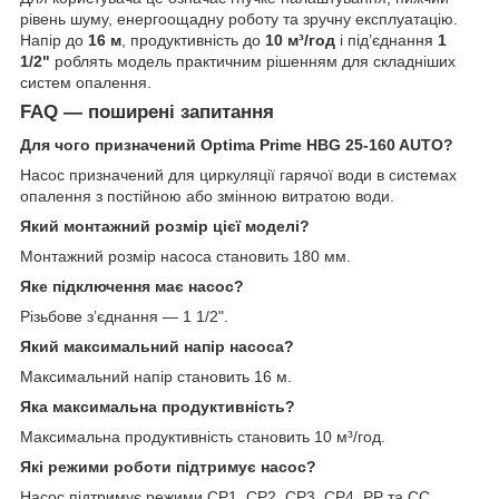
рівень шуму, енергоощадну роботу та зручну експлуатацію.
Напір до
16 м
, продуктивність до
10 м³/год
і під’єднання
1
1/2"
роблять модель практичним рішенням для складніших
систем опалення.
FAQ — поширені запитання
Для чого призначений Optima Prime HBG 25-160 AUTO?
Насос призначений для циркуляції гарячої води в системах
опалення з постійною або змінною витратою води.
Який монтажний розмір цієї моделі?
Монтажний розмір насоса становить 180 мм.
Яке підключення має насос?
Різьбове з’єднання — 1 1/2".
Який максимальний напір насоса?
Максимальний напір становить 16 м.
Яка максимальна продуктивність?
Максимальна продуктивність становить 10 м³/год.
Які режими роботи підтримує насос?
Насос підтримує режими CP1, CP2, CP3, CP4, PP та CC.