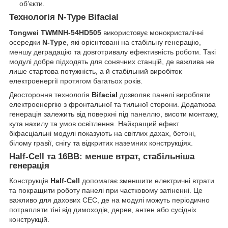
об’єкти.
Технологія N-Type Bifacial
Tongwei TWMNH-54HD505
використовує монокристалічні
осередки
N-Type
, які орієнтовані на стабільну генерацію,
меншу деградацію та довготривалу ефективність роботи. Такі
модулі добре підходять для сонячних станцій, де важлива не
лише стартова потужність, а й стабільний виробіток
електроенергії протягом багатьох років.
Двостороння технологія
Bifacial
дозволяє панелі виробляти
електроенергію з фронтальної та тильної сторони. Додаткова
генерація залежить від поверхні під панеллю, висоти монтажу,
кута нахилу та умов освітлення. Найкращий ефект
біфасціальні модулі показують на світлих дахах, бетоні,
білому гравії, снігу та відкритих наземних конструкціях.
Half-Cell та 16BB: менше втрат, стабільніша
генерація
Конструкція
Half-Cell
допомагає зменшити електричні втрати
та покращити роботу панелі при частковому затіненні. Це
важливо для дахових СЕС, де на модулі можуть періодично
потрапляти тіні від димоходів, дерев, антен або сусідніх
конструкцій.