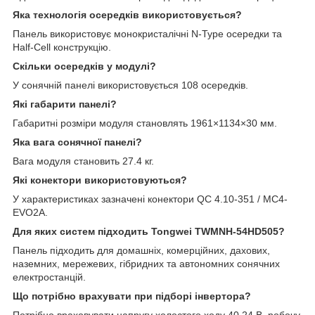
Яка технологія осередків використовується?
Панель використовує монокристалічні N-Type осередки та
Half-Cell конструкцію.
Скільки осередків у модулі?
У сонячній панелі використовується 108 осередків.
Які габарити панелі?
Габаритні розміри модуля становлять 1961×1134×30 мм.
Яка вага сонячної панелі?
Вага модуля становить 27.4 кг.
Які конектори використовуються?
У характеристиках зазначені конектори QC 4.10-351 / MC4-
EVO2A.
Для яких систем підходить Tongwei TWMNH-54HD505?
Панель підходить для домашніх, комерційних, дахових,
наземних, мережевих, гібридних та автономних сонячних
електростанцій.
Що потрібно врахувати при підборі інвертора?