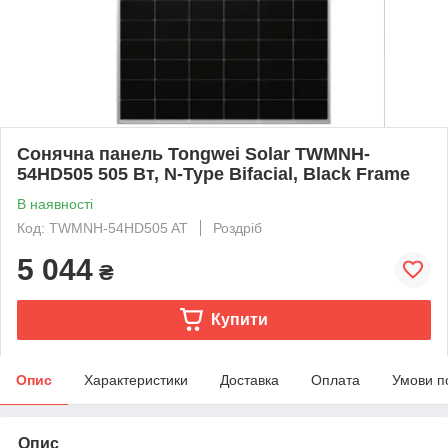
Сонячна панель Tongwei Solar TWMNH-
54HD505 505 Вт, N-Type Bifacial, Black Frame
В наявності
Код: TWMNH-54HD505 AT
Роздріб
5 044
₴
Купити
Опис
Характеристики
Доставка
Оплата
Умови п
Опис