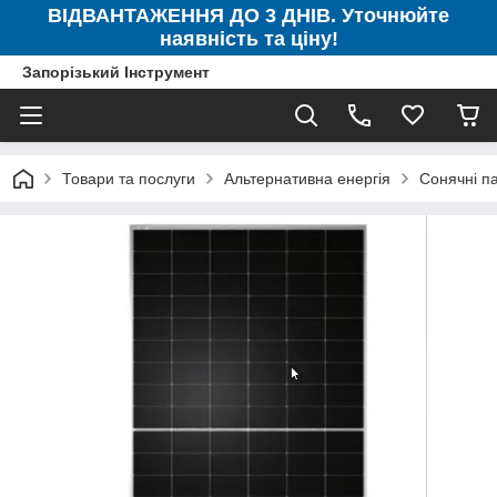
ВІДВАНТАЖЕННЯ ДО 3 ДНІВ. Уточнюйте
наявність та ціну!
Запорізький Інструмент
Товари та послуги
Альтернативна енергія
Сонячні п