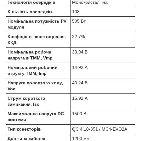
Технологія осередків
Монокристалічна
Кількість осередків
108
Номінальна потужність PV
505 Вт
модуля
Коефіцієнт перетворення,
22.7%
ККД
Номінальна робоча
33.94 В
напруга в ТММ, Vmp
Номінальний робочий
14.92 А
струм у ТММ, Imp
Напруга холостого ходу,
40.24 В
Voc
Струм короткого
15.92 А
замикання, Isc
Максимальна напруга DC
1500 В
системи
Тип конекторів
QC 4.10-351 / MC4-EVO2A
Довжина кабелю
1200 мм