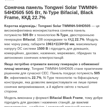
Сонячна панель Tongwei Solar TWMNH-
54HD505 505 Вт, N-Type Bifacial, Black
Frame, ККД 22.7%
Коротка відповідь:
Tongwei Solar TWMNH-54HD505
— це
високоефективна монокристалічна сонячна панель
потужністю
505 Вт
з технологією
N-Type
, двосторонньою
генерацією
Bifacial
, 108 осередками та ККД
22.7%
. Модуль
має чорну раму, габарити
1961×1134×30 мм
, максимальну
напругу DC системи
1500 В
і підходить для домашніх,
комерційних, дахових, наземних, мережевих, гібридних та
автономних сонячних електростанцій.
Якщо потрібно отримати високу генерацію з обмеженої
площі монтажу
, Tongwei TWMNH-54HD505 стане практичним
рішенням для сучасної СЕС. Панель поєднує потужність
505
Вт
, ефективність
22.7%
, N-Type технологію та біфасціальну
конструкцію, яка дозволяє використовувати не лише пряме
сонячне випромінювання, а й відбите світло з тильної
сторони.
Модель виконана у форматі
Bifacial Black Frame
, тому добре
підходить для дахових і наземних станцій, де важливі
продуктивність, надійність і акуратний зовнішній вигляд.