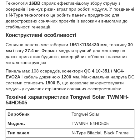
Технологія
16BB
сприяє ефективнішому збору струму з
осередків і знижує ризик втрат при роботі модуля. У поєднанні
з N-Type технологією це робить панель придатною для
довгострокових сонячних проєктів із високими вимогами до
стабільності генерації.
Конструктивні особливості
Сонячна панель має габарити
1961×1134×30 мм
, товщину
30
мм
і вагу
27.4 кг
. Формат модуля зручний для монтажу на
дахах приватних будинків, комерційних об’єктах і наземних
металоконструкціях.
Панель має 108 осередків, конектори
QC 4.10-351 / MC4-
EVO2A
і кабель довжиною
1200 мм
. Максимальна напруга DC
системи становить
1500 В
, що дозволяє використовувати
модуль у сучасних стрінгових сонячних електростанціях.
Технічні характеристики Tongwei Solar TWMNH-
54HD505
Виробник
Tongwei Solar
Модель
TWMNH-54HD505
Тип панелі
N-Type Bifacial, Black Frame