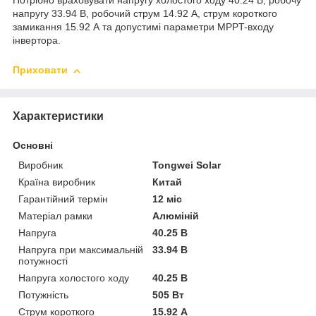
Потрібно враховувати напругу холостого ходу 40.24 В, робочу
напругу 33.94 В, робочий струм 14.92 А, струм короткого
замикання 15.92 А та допустимі параметри MPPT-входу
інвертора.
Приховати
Характеристики
Основні
Виробник
Tongwei Solar
Країна виробник
Китай
Гарантійний термін
12 міс
Матеріал рамки
Алюміній
Напруга
40.25 В
Напруга при максимальній
33.94 В
потужності
Напруга холостого ходу
40.25 В
Потужність
505 Вт
Струм короткого
15.92 А