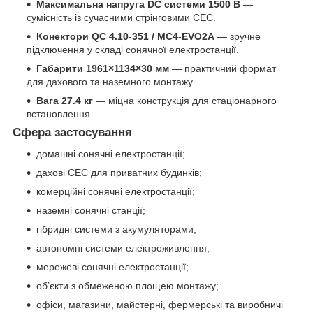
Максимальна напруга DC системи 1500 В
—
сумісність із сучасними стрінговими СЕС.
Конектори QC 4.10-351 / MC4-EVO2A
— зручне
підключення у складі сонячної електростанції.
Габарити 1961×1134×30 мм
— практичний формат
для дахового та наземного монтажу.
Вага 27.4 кг
— міцна конструкція для стаціонарного
встановлення.
Сфера застосування
домашні сонячні електростанції;
дахові СЕС для приватних будинків;
комерційні сонячні електростанції;
наземні сонячні станції;
гібридні системи з акумуляторами;
автономні системи електроживлення;
мережеві сонячні електростанції;
об’єкти з обмеженою площею монтажу;
офіси, магазини, майстерні, фермерські та виробничі