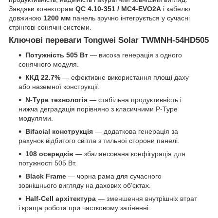
Завдяки конекторам
QC 4.10-351 / MC4-EVO2A
і кабелю
довжиною
1200 мм
панель зручно інтегрується у сучасні
стрінгові сонячні системи.
Ключові переваги Tongwei Solar TWMNH-54HD505
Потужність 505 Вт
— висока генерація з одного
сонячного модуля.
ККД 22.7%
— ефективне використання площі даху
або наземної конструкції.
N-Type технологія
— стабільна продуктивність і
нижча деградація порівняно з класичними P-Type
модулями.
Bifacial конструкція
— додаткова генерація за
рахунок відбитого світла з тильної сторони панелі.
108 осередків
— збалансована конфігурація для
потужності 505 Вт.
Black Frame
— чорна рама для сучасного
зовнішнього вигляду на дахових об’єктах.
Half-Cell архітектура
— зменшення внутрішніх втрат
і краща робота при частковому затіненні.