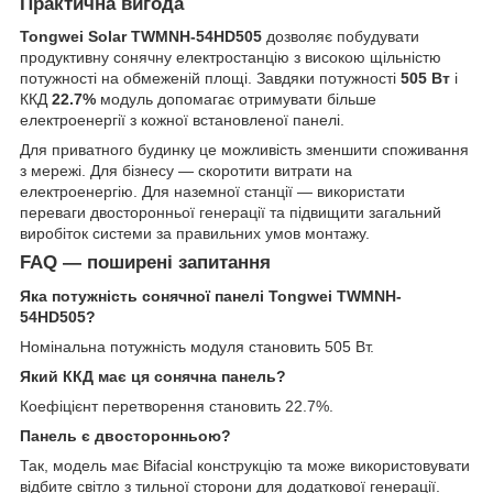
Практична вигода
Tongwei Solar TWMNH-54HD505
дозволяє побудувати
продуктивну сонячну електростанцію з високою щільністю
потужності на обмеженій площі. Завдяки потужності
505 Вт
і
ККД
22.7%
модуль допомагає отримувати більше
електроенергії з кожної встановленої панелі.
Для приватного будинку це можливість зменшити споживання
з мережі. Для бізнесу — скоротити витрати на
електроенергію. Для наземної станції — використати
переваги двосторонньої генерації та підвищити загальний
виробіток системи за правильних умов монтажу.
FAQ — поширені запитання
Яка потужність сонячної панелі Tongwei TWMNH-
54HD505?
Номінальна потужність модуля становить 505 Вт.
Який ККД має ця сонячна панель?
Коефіцієнт перетворення становить 22.7%.
Панель є двосторонньою?
Так, модель має Bifacial конструкцію та може використовувати
відбите світло з тильної сторони для додаткової генерації.