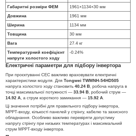
Габаритні розміри ФЕМ
1961×1134×30 мм
Довжина
1961 мм
Ширина
1134 мм
Товщина
30 мм
Вага
27.4 кг
Температурний коефіцієнт
-0.24%
напруги холостого ходу
Електричні параметри для підбору інвертора
При проєктуванні СЕС важливо враховувати електричні
характеристики модуля. Для
Tongwei TWMNH-54HD505
напруга холостого ходу становить
40.24 В
, робоча напруга в
точці максимальної потужності —
33.94 В
, робочий струм —
14.92 А
, а струм короткого замикання —
15.92 А
.
Ці значення потрібні для правильного підбору інвертора,
MPPT-входу, кількості панелей у стрінгу, кабелю та захисного
обладнання. Особливо важливо перевіряти допустиму
напругу стрінгу при низьких температурах і максимальний
струм MPPT-входу інвертора.