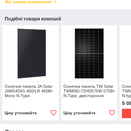
Всі умови повернення
Подібні товари компанії
Сонячна панель JA Solar
Сонячна панель TW Solar
Соня
JAM54D41-460/LR 460Вт
TWMND-72HD575W 575Вт
TWM
Mono N-Type
N-Type, двостороння
N-typ
5 0
Ціну уточнюйте
Ціну уточнюйте