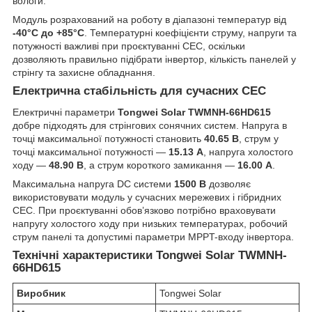
вологи.
Модуль розрахований на роботу в діапазоні температур від
-40°C до +85°C
. Температурні коефіцієнти струму, напруги та
потужності важливі при проєктуванні СЕС, оскільки
дозволяють правильно підібрати інвертор, кількість панелей у
стрінгу та захисне обладнання.
Електрична стабільність для сучасних СЕС
Електричні параметри
Tongwei Solar TWMNH-66HD615
добре підходять для стрінгових сонячних систем. Напруга в
точці максимальної потужності становить
40.65 В
, струм у
точці максимальної потужності —
15.13 А
, напруга холостого
ходу —
48.90 В
, а струм короткого замикання —
16.00 А
.
Максимальна напруга DC системи
1500 В
дозволяє
використовувати модуль у сучасних мережевих і гібридних
СЕС. При проєктуванні обов’язково потрібно враховувати
напругу холостого ходу при низьких температурах, робочий
струм панелі та допустимі параметри MPPT-входу інвертора.
Технічні характеристики Tongwei Solar TWMNH-
66HD615
Виробник
Tongwei Solar