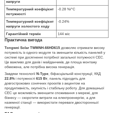
напруги
Температурний коефіцієнт
-0.28 %/°C
потужності
Температурний коефіцієнт
-0.24%
напруги холостого ходу
Гарантійний термін
144 міс
Практична вигода
Tongwei Solar TWMNH-66HD615
дозволяє отримати високу
потужність із одного модуля та зменшити кількість панелей у
системі при досягненні потрібної загальної потужності СЕС.
Це важливо для дахів і майданчиків, де площа монтажу
обмежена, але потрібна висока генерація.
Завдяки технології
N-Type
, біфасціальній конструкції, ККД
22.8%
і потужності
615 Вт
, панель підходить для
довгострокових сонячних проєктів з акцентом на
продуктивність, окупність і стабільну роботу. Для домашньої
СЕС це можливість зменшити споживання з мережі, для
бізнесу — скоротити витрати на електроенергію, а для
наземної станції — використати переваги двосторонньої
генерації.