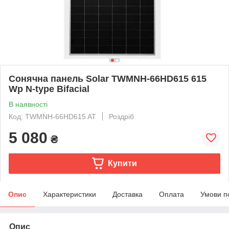
Сонячна панель Solar TWMNH-66HD615 615
Wp N-type Bifacial
В наявності
Код: TWMNH-66HD615 AT
Роздріб
5 080
₴
Купити
Опис
Характеристики
Доставка
Оплата
Умови п
Опис