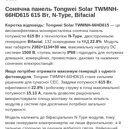
Сонячна панель Tongwei Solar TWMNH-
66HD615 615 Вт, N-Type, Bifacial
Коротка відповідь:
Tongwei Solar TWMNH-66HD615
— це
високоефективна монокристалічна сонячна панель
потужністю
615 Вт
з технологією
N-Type
, двосторонньою
генерацією
Bifacial
, 132 осередками та ККД
22.8%
. Модуль
має габарити
2382×1134×30 мм
, максимальну напругу DC
системи
1500 В
, ступінь захисту
IP68
і підходить для потужних
домашніх, комерційних, промислових, дахових та наземних
сонячних електростанцій.
Якщо потрібно отримати максимум генерації з одного
фотомодуля
, Tongwei TWMNH-66HD615 стане сильним
рішенням для сучасної СЕС. Завдяки потужності
615 Вт
,
ефективності
22.8%
і робочому струму в точці максимальної
потужності
15.13 А
, панель дозволяє раціонально
використовувати площу монтажу та зменшити кількість
модулів у системі при досягненні потрібної загальної
потужності.
Модель належить до біфасціальних N-Type модулів, тому
може генерувати електроенергію не лише фронтальною, а й
тильною стороною за рахунок відбитого світла. Найкращий