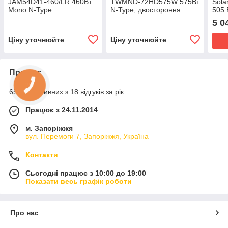
JAM54D41-460/LR 460Вт
TWMND-72HD575W 575Вт
Sol
Mono N-Type
N-Type, двостороння
505 
Blac
5 0
Ціну уточнюйте
Ціну уточнюйте
Про нас
65% позитивних з 18 відгуків за рік
Працює з 24.11.2014
м. Запоріжжя
вул. Перемоги 7, Запоріжжя, Україна
Контакти
Сьогодні працює з 10:00 до 19:00
Показати весь графік роботи
Про нас