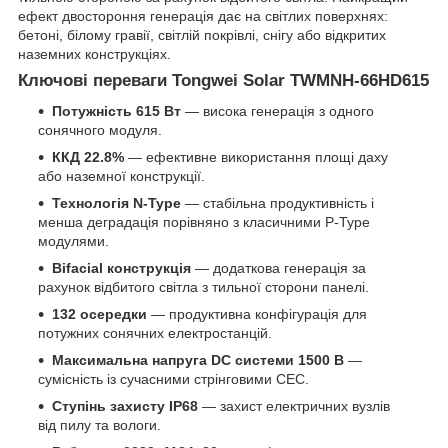
ефект двостороння генерація дає на світлих поверхнях:
бетоні, білому гравії, світлій покрівлі, снігу або відкритих
наземних конструкціях.
Ключові переваги Tongwei Solar TWMNH-66HD615
Потужність 615 Вт
— висока генерація з одного
сонячного модуля.
ККД 22.8%
— ефективне використання площі даху
або наземної конструкції.
Технологія N-Type
— стабільна продуктивність і
менша деградація порівняно з класичними P-Type
модулями.
Bifacial конструкція
— додаткова генерація за
рахунок відбитого світла з тильної сторони панелі.
132 осередки
— продуктивна конфігурація для
потужних сонячних електростанцій.
Максимальна напруга DC системи 1500 В
—
сумісність із сучасними стрінговими СЕС.
Ступінь захисту IP68
— захист електричних вузлів
від пилу та вологи.