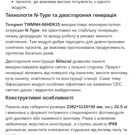
проєкти, де важлива висока потужність з одного
модуля.
Технологія N-Type та двостороння генерація
Tongwei TWMNH-66HD615
використовує монокристалічні
осередки
N-Type
, які орієнтовані на стабільну генерацію,
низьку деградацію та кращу роботу в умовах змінного
освітлення. Такі модулі добре підходять для довгострокових
сонячних проєктів, де важлива прогнозована продуктивність
протягом багатьох років.
Двостороння конструкція
Bifacial
дозволяє панелі
використовувати відбите світло з тильної сторони. Приріст
генерації залежить від поверхні під панеллю, висоти монтажу,
кута нахилу, освітленості та конструкції станції. Саме тому
біфасціальні модулі особливо ефективні на наземних СЕС,
світлих дахах і відкритих майданчиках.
Конструктивні особливості
Панель має габаритні розміри
2382×1134×30 мм
, вагу
32.5 кг
і виконана у форматі потужного стаціонарного фотомодуля
для дахового або наземного монтажу. Рама з алюмінію
забезпечує жорсткість конструкції, а ступінь захисту
IP68
допомагає захистити електричні з’єднання від впливу пилу та