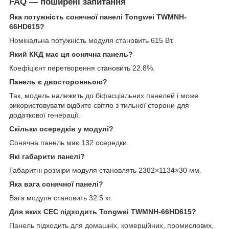
FAQ — поширені запитання
Яка потужність сонячної панелі Tongwei TWMNH-
66HD615?
Номінальна потужність модуля становить 615 Вт.
Який ККД має ця сонячна панель?
Коефіцієнт перетворення становить 22.8%.
Панель є двосторонньою?
Так, модель належить до біфасціальних панелей і може
використовувати відбите світло з тильної сторони для
додаткової генерації.
Скільки осередків у модулі?
Сонячна панель має 132 осередки.
Які габарити панелі?
Габаритні розміри модуля становлять 2382×1134×30 мм.
Яка вага сонячної панелі?
Вага модуля становить 32.5 кг.
Для яких СЕС підходить Tongwei TWMNH-66HD615?
Панель підходить для домашніх, комерційних, промислових,