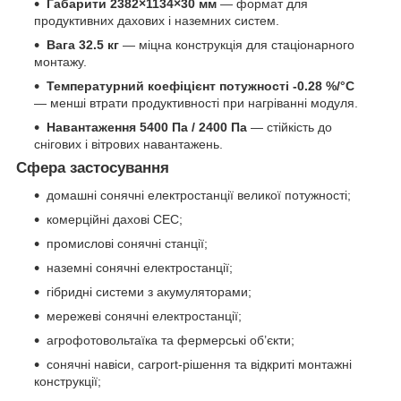
Габарити 2382×1134×30 мм
— формат для
продуктивних дахових і наземних систем.
Вага 32.5 кг
— міцна конструкція для стаціонарного
монтажу.
Температурний коефіцієнт потужності -0.28 %/°C
— менші втрати продуктивності при нагріванні модуля.
Навантаження 5400 Па / 2400 Па
— стійкість до
снігових і вітрових навантажень.
Сфера застосування
домашні сонячні електростанції великої потужності;
комерційні дахові СЕС;
промислові сонячні станції;
наземні сонячні електростанції;
гібридні системи з акумуляторами;
мережеві сонячні електростанції;
агрофотовольтаїка та фермерські об’єкти;
сонячні навіси, carport-рішення та відкриті монтажні
конструкції;