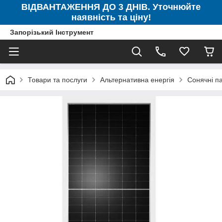
ВІДВАНТАЖЕННЯ ДО 3 ДНІВ. Уточнюйте
наявність та ціну!
Запорізький Інструмент
Товари та послуги
Альтернативна енергія
Сонячні п