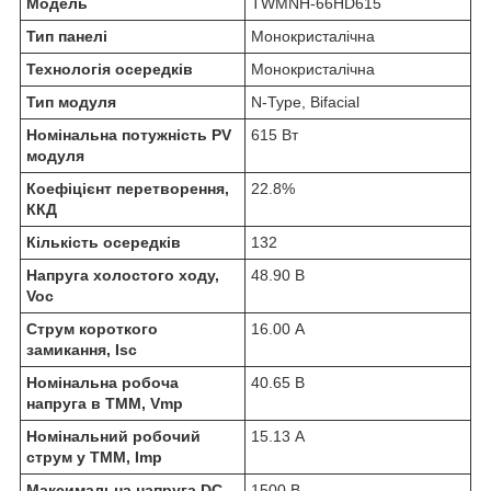
Модель
TWMNH-66HD615
Тип панелі
Монокристалічна
Технологія осередків
Монокристалічна
Тип модуля
N-Type, Bifacial
Номінальна потужність PV
615 Вт
модуля
Коефіцієнт перетворення,
22.8%
ККД
Кількість осередків
132
Напруга холостого ходу,
48.90 В
Voc
Струм короткого
16.00 А
замикання, Isc
Номінальна робоча
40.65 В
напруга в ТММ, Vmp
Номінальний робочий
15.13 А
струм у ТММ, Imp
Максимальна напруга DC
1500 В