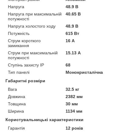
Напруга
48.9 В
Напруга при максимальній
40.65 В
потужності
Напруга холостого ходу
48.9 В
Потужність
615 Вт
Струм короткого
16 А
замикання
Струм при максимальній
15.13 А
потужності
Ступінь захисту IP
68
Тип панелі
Монокристалічна
Габаритні розміри
Вага
32.5 кг
Довжина
2382 мм
Товщина
30 мм
Ширина
1134 мм
Користувальницькі характеристики
Гарантія
12 років