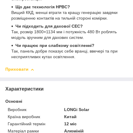
Що дає технологія HPBC?
Вищий ККД, менші втрати та кращу генерацію завдяки
розміщенню контактів на тильній стороні комірки.
Чи підходить для дахової СЕС?
Так, розмір 1800×1134 мм і потужність 480 Вт роблять
модуль зручним для дахових систем.
Чи працює при слабкому освітленні?
Так, панель добре показує себе вранці, ввечері та при
несприятливих кутах освітлення.
Приховати
Характеристики
Основні
Виробник
LONGi Solar
Країна виробник
Китай
Гарантійний термін
12 міс
Матеріал рамки
Алюміній