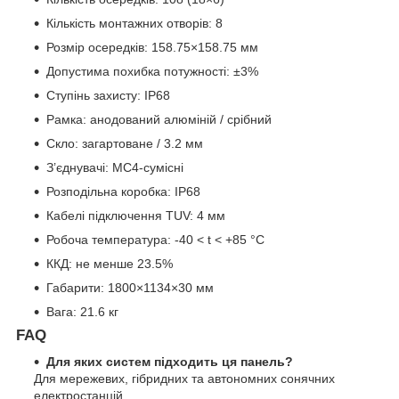
Кількість монтажних отворів: 8
Розмір осередків: 158.75×158.75 мм
Допустима похибка потужності: ±3%
Ступінь захисту: IP68
Рамка: анодований алюміній / срібний
Скло: загартоване / 3.2 мм
З’єднувачі: MC4-сумісні
Розподільна коробка: IP68
Кабелі підключення TUV: 4 мм
Робоча температура: -40 < t < +85 °C
ККД: не менше 23.5%
Габарити: 1800×1134×30 мм
Вага: 21.6 кг
FAQ
Для яких систем підходить ця панель?
Для мережевих, гібридних та автономних сонячних
електростанцій.