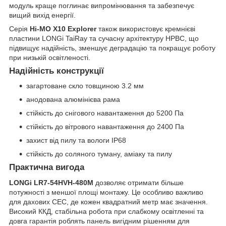
модуль краще поглинає випромінювання та забезпечує
вищий вихід енергії.
Серія
Hi-MO X10 Explorer
також використовує кремнієві
пластини LONGi TaiRay та сучасну архітектуру HPBC, що
підвищує надійність, зменшує деградацію та покращує роботу
при низькій освітленості.
Надійність конструкції
загартоване скло товщиною 3.2 мм
анодована алюмінієва рама
стійкість до снігового навантаження до 5200 Па
стійкість до вітрового навантаження до 2400 Па
захист від пилу та вологи IP68
стійкість до соляного туману, аміаку та пилу
Практична вигода
LONGi LR7-54HVH-480M
дозволяє отримати більше
потужності з меншої площі монтажу. Це особливо важливо
для дахових СЕС, де кожен квадратний метр має значення.
Високий ККД, стабільна робота при слабкому освітленні та
довга гарантія роблять панель вигідним рішенням для