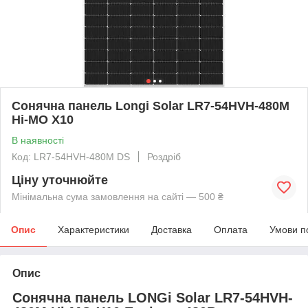
Сонячна панель Longi Solar LR7-54HVH-480M
Hi-MO X10
В наявності
Код: LR7-54HVH-480M DS
Роздріб
Ціну уточнюйте
Мінімальна сума замовлення на сайті — 500 ₴
Опис
Характеристики
Доставка
Оплата
Умови п
Опис
Сонячна панель LONGi Solar LR7-54HVH-