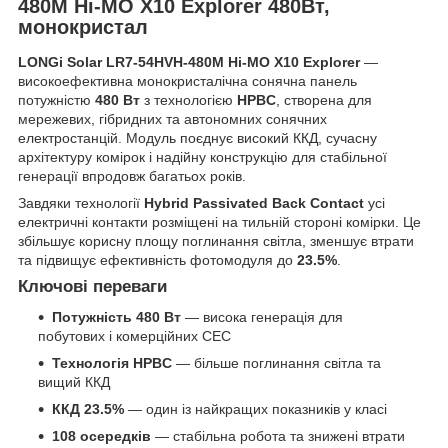
480M Hi-MO X10 Explorer 480Вт,
монокристал
LONGi Solar LR7-54HVH-480M Hi-MO X10 Explorer
—
високоефективна монокристалічна сонячна панель
потужністю
480 Вт
з технологією
HPBC
, створена для
мережевих, гібридних та автономних сонячних
електростанцій. Модуль поєднує високий ККД, сучасну
архітектуру комірок і надійну конструкцію для стабільної
генерації впродовж багатьох років.
Завдяки технології
Hybrid Passivated Back Contact
усі
електричні контакти розміщені на тильній стороні комірки. Це
збільшує корисну площу поглинання світла, зменшує втрати
та підвищує ефективність фотомодуля до
23.5%
.
Ключові переваги
Потужність 480 Вт
— висока генерація для
побутових і комерційних СЕС
Технологія HPBC
— більше поглинання світла та
вищий ККД
ККД 23.5%
— один із найкращих показників у класі
108 осередків
— стабільна робота та знижені втрати