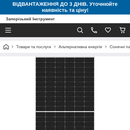
ВІДВАНТАЖЕННЯ ДО 3 ДНІВ. Уточнюйте
наявність та ціну!
Запорізький Інструмент
Товари та послуги
Альтернативна енергія
Сонячні п