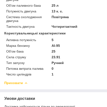
Об'єм паливного бака
25 л
Потужність двигуна
13 к. с.
Система охолодження
Повітряна
двигуна
Тактность двигуна
Чотиритактний
Користувальницькі характеристики
Активна потужність
5
Марка бензину
АІ-95
Об'єм бака
25
Сила струму
23.91
Тип запуску
Ручний
Питома витрата палива
0
Число циліндрів
1
Приховати
Умови доставки
Доставка здійснюється тільки по передоплаті.