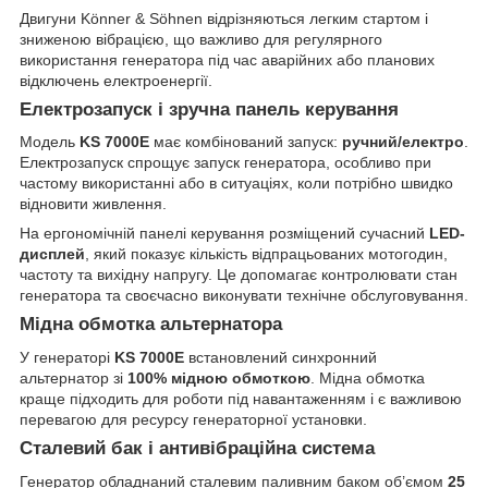
Двигуни Könner & Söhnen відрізняються легким стартом і
зниженою вібрацією, що важливо для регулярного
використання генератора під час аварійних або планових
відключень електроенергії.
Електрозапуск і зручна панель керування
Модель
KS 7000E
має комбінований запуск:
ручний/електро
.
Електрозапуск спрощує запуск генератора, особливо при
частому використанні або в ситуаціях, коли потрібно швидко
відновити живлення.
На ергономічній панелі керування розміщений сучасний
LED-
дисплей
, який показує кількість відпрацьованих мотогодин,
частоту та вихідну напругу. Це допомагає контролювати стан
генератора та своєчасно виконувати технічне обслуговування.
Мідна обмотка альтернатора
У генераторі
KS 7000E
встановлений синхронний
альтернатор зі
100% мідною обмоткою
. Мідна обмотка
краще підходить для роботи під навантаженням і є важливою
перевагою для ресурсу генераторної установки.
Сталевий бак і антивібраційна система
Генератор обладнаний сталевим паливним баком об’ємом
25