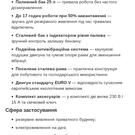
Паливний бак 25 л
— тривала робота без частого
дозаправлення.
До 17 годин роботи при 50% навантаженні
—
зручно для резервного живлення під час тривалих
відключень.
Сталевий бак з індикатором рівня палива
—
зручний контроль залишку бензину.
Подвійна антивібраційна система
— каучукові
подушки двигуна та гумові опори рами для зменшення
вібрації.
Посилена сталева рама
— практична конструкція
для побутового та господарського використання.
Двигун стандарту EURO V
— відповідність сучасним
європейським екологічним вимогам.
Комплект аксесуарів
— у комплекті дві вилки 230 В /
16 А та свічковий ключ.
Сфера застосування
резервне живлення приватного будинку;
електроживлення на дачі;