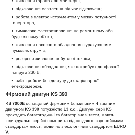
живлення гаража або майстерні;
підключення освітлення під час відключень;
робота з електроінструментом у межах потужності
генератора;
тимчасове електроживлення на ремонтному або
будівельному об’єкті;
живлення насосного обладнання з урахуванням
пускових струмів;
резервне живлення побутової техніки;
підключення обладнання, яке потребує однофазної
напруги 230 В;
виїзні роботи без доступу до стаціонарної
електромережі.
Фірмовий двигун KS 390
KS 7000E
оснащений фірмовим бензиновим 4-тактним
двигуном
KS 390
потужністю
13 к.с.
. Двигуни серії KS
проходять багатогодинні та багаторівневі тести, мають
індивідуальні серійні номери та відповідають європейським
стандартам якості, включно з екологічним стандартом
EURO
V
.