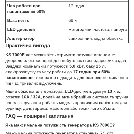
Час роботи при
17 годин
навантаженні 50%
Вага нетто
69 кг
LED-дисплей
мотогодини, частота, напруга
Альтернатор
синхронний, мідна обмотка
Практична вигода
KS 7000E
дає можливість отримати потужне автономне
джерело електроенергії для побутових і господарських задач.
Завдяки номінальній потужності
5,0 кВт
, баку
25 л
,
електрозапуску та часу роботи до
17 годин при 50%
навантаженні
, генератор підходить для резервного живлення
під час тривалих відключень.
Мідна обмотка альтернатора, LED-дисплей, двигун
13 к.с.
,
розетки
16А / 32А
, подвійна антивібраційна система та зручна
панель керування роблять модель практичним варіантом для
будинку, дачі, гаража, майстерні або технічного об’єкта.
FAQ — поширені запитання
Яка максимальна потужність генератора KS 7000E?
Максимальна потужність генератора становить 5,5 кВт.