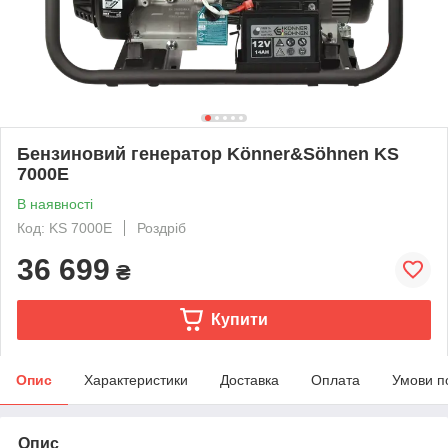
Бензиновий генератор Könner&Söhnen KS
7000Е
В наявності
Код: KS 7000Е
Роздріб
36 699
₴
Купити
Опис
Характеристики
Доставка
Оплата
Умови п
Опис