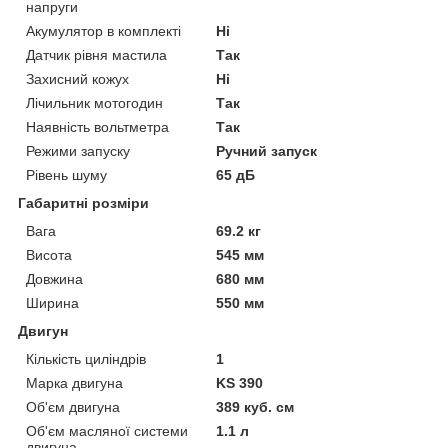
напруги
Акумулятор в комплекті
Ні
Датчик рівня мастила
Так
Захисний кожух
Ні
Лічильник мотогодин
Так
Наявність вольтметра
Так
Режими запуску
Ручний запуск
Рівень шуму
65 дБ
Габаритні розміри
Вага
69.2 кг
Висота
545 мм
Довжина
680 мм
Ширина
550 мм
Двигун
Кількість циліндрів
1
Марка двигуна
KS 390
Об'єм двигуна
389 куб. см
Об'єм масляної системи
1.1 л
двигуна