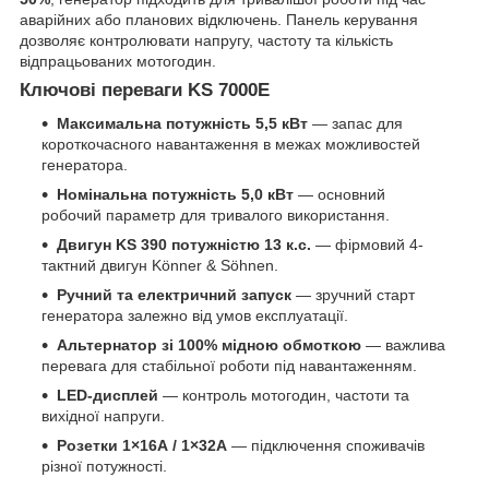
аварійних або планових відключень. Панель керування
дозволяє контролювати напругу, частоту та кількість
відпрацьованих мотогодин.
Ключові переваги KS 7000E
Максимальна потужність 5,5 кВт
— запас для
короткочасного навантаження в межах можливостей
генератора.
Номінальна потужність 5,0 кВт
— основний
робочий параметр для тривалого використання.
Двигун KS 390 потужністю 13 к.с.
— фірмовий 4-
тактний двигун Könner & Söhnen.
Ручний та електричний запуск
— зручний старт
генератора залежно від умов експлуатації.
Альтернатор зі 100% мідною обмоткою
— важлива
перевага для стабільної роботи під навантаженням.
LED-дисплей
— контроль мотогодин, частоти та
вихідної напруги.
Розетки 1×16А / 1×32А
— підключення споживачів
різної потужності.