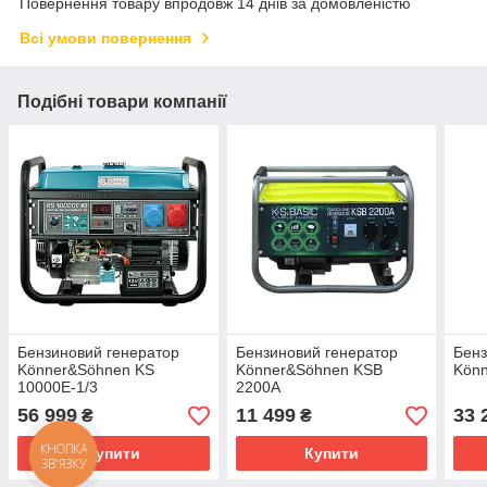
Повернення товару впродовж 14 днів за домовленістю
Всі умови повернення
Подібні товари компанії
Бензиновий генератор
Бензиновий генератор
Бенз
Könner&Söhnen KS
Könner&Söhnen KSB
Kön
10000E-1/3
2200А
56 999
11 499
33 
₴
₴
Купити
Купити
КНОПКА
ЗВ'ЯЗКУ