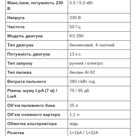
Макс./ном. потужність 230
5,5 / 5,0 кВт
В
Напруга
230 В
Частота
50 Гц
Модель двигуна
KS 390
Тип двигуна
бензиновий, 4-тактний
Потужність двигуна
13 к.с.
Тип запуску
ручний / електро
Тип палива
бензин АІ-92
Витрата пального
280 г/кВт·год
Рівень шуму LpA (7 м) /
70 / 95 дБ
LwA
Об’єм паливного бака
25 л
Об’єм оливного картера
1,1 л
Обмотка альтернатора
мідь
Розетки
1×16А / 1×32А