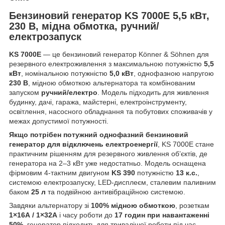
Бензиновий генератор KS 7000E 5,5 кВт,
230 В, мідна обмотка, ручний/
електрозапуск
KS 7000E
— це бензиновий генератор Könner & Söhnen для
резервного електроживлення з максимальною потужністю
5,5
кВт
, номінальною потужністю
5,0 кВт
, однофазною напругою
230 В
, мідною обмоткою альтернатора та комбінованим
запуском
ручний/електро
. Модель підходить для живлення
будинку, дачі, гаража, майстерні, електроінструменту,
освітлення, насосного обладнання та побутових споживачів у
межах допустимої потужності.
Якщо потрібен потужний однофазний бензиновий
генератор для відключень електроенергії
, KS 7000E стане
практичним рішенням для резервного живлення об’єктів, де
генератора на 2–3 кВт уже недостатньо. Модель оснащена
фірмовим 4-тактним двигуном
KS 390
потужністю
13 к.с.
,
системою електрозапуску, LED-дисплеєм, сталевим паливним
баком
25 л
та подвійною антивібраційною системою.
Завдяки альтернатору зі
100% мідною обмоткою
, розеткам
1×16А / 1×32А
і часу роботи до
17 годин при навантаженні
50%
, генератор підходить для тривалішої роботи під час