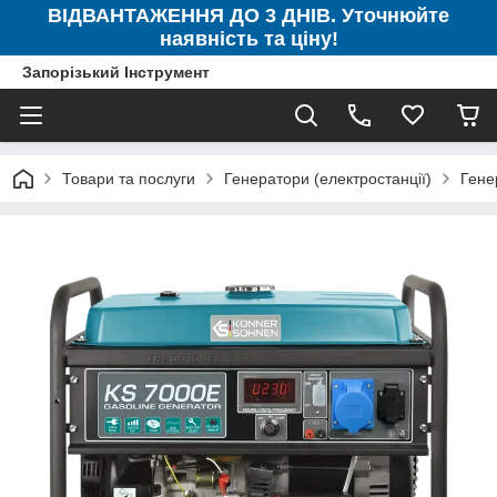
ВІДВАНТАЖЕННЯ ДО 3 ДНІВ. Уточнюйте
наявність та ціну!
Запорізький Інструмент
Товари та послуги
Генератори (електростанції)
Гене