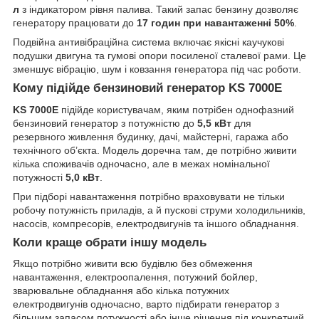
л
з індикатором рівня палива. Такий запас бензину дозволяє
генератору працювати до
17 годин при навантаженні 50%
.
Подвійна антивібраційна система включає якісні каучукові
подушки двигуна та гумові опори посиленої сталевої рами. Це
зменшує вібрацію, шум і ковзання генератора під час роботи.
Кому підійде бензиновий генератор KS 7000E
KS 7000E
підійде користувачам, яким потрібен однофазний
бензиновий генератор з потужністю до
5,5 кВт
для
резервного живлення будинку, дачі, майстерні, гаража або
технічного об’єкта. Модель доречна там, де потрібно живити
кілька споживачів одночасно, але в межах номінальної
потужності
5,0 кВт
.
При підборі навантаження потрібно враховувати не тільки
робочу потужність приладів, а й пускові струми холодильників,
насосів, компресорів, електродвигунів та іншого обладнання.
Коли краще обрати іншу модель
Якщо потрібно живити всю будівлю без обмеження
навантаження, електроопалення, потужний бойлер,
зварювальне обладнання або кілька потужних
електродвигунів одночасно, варто підбирати генератор з
більшим запасом потужності або інше рішення під конкретний