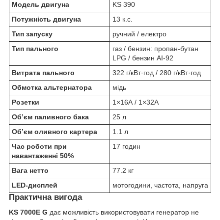
Модель двигуна
KS 390
Потужність двигуна
13 к.с.
Тип запуску
ручний / електро
Тип пального
газ / бензин: пропан-бутан
LPG / бензин АІ-92
Витрата пального
322 г/кВт·год / 280 г/кВт·год
Обмотка альтернатора
мідь
Розетки
1×16А / 1×32А
Об’єм паливного бака
25 л
Об’єм оливного картера
1.1 л
Час роботи при
17 годин
навантаженні 50%
Вага нетто
77.2 кг
LED-дисплей
мотогодини, частота, напруга
Практична вигода
KS 7000E G
дає можливість використовувати генератор не