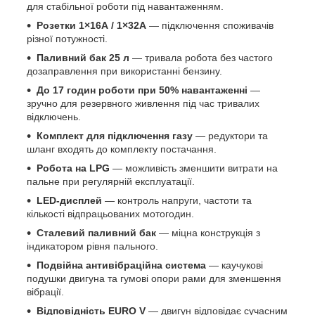
для стабільної роботи під навантаженням.
Розетки 1×16А / 1×32А
— підключення споживачів
різної потужності.
Паливний бак 25 л
— тривала робота без частого
дозаправлення при використанні бензину.
До 17 годин роботи при 50% навантаженні
—
зручно для резервного живлення під час тривалих
відключень.
Комплект для підключення газу
— редуктори та
шланг входять до комплекту постачання.
Робота на LPG
— можливість зменшити витрати на
пальне при регулярній експлуатації.
LED-дисплей
— контроль напруги, частоти та
кількості відпрацьованих мотогодин.
Сталевий паливний бак
— міцна конструкція з
індикатором рівня пального.
Подвійна антивібраційна система
— каучукові
подушки двигуна та гумові опори рами для зменшення
вібрації.
Відповідність EURO V
— двигун відповідає сучасним