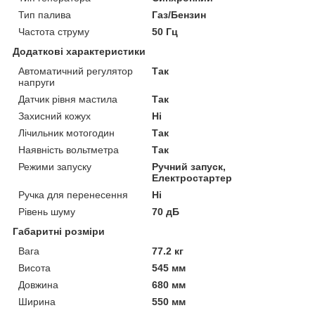
Тип палива
Газ/Бензин
Частота струму
50 Гц
Додаткові характеристики
Автоматичний регулятор
Так
напруги
Датчик рівня мастила
Так
Захисний кожух
Ні
Лічильник мотогодин
Так
Наявність вольтметра
Так
Режими запуску
Ручний запуск,
Електростартер
Ручка для перенесення
Ні
Рівень шуму
70 дБ
Габаритні розміри
Вага
77.2 кг
Висота
545 мм
Довжина
680 мм
Ширина
550 мм