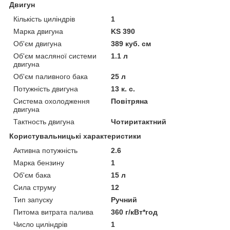
Двигун
Кількість циліндрів
1
Марка двигуна
KS 390
Об'єм двигуна
389 куб. см
Об'єм масляної системи
1.1 л
двигуна
Об'єм паливного бака
25 л
Потужність двигуна
13 к. с.
Система охолодження
Повітряна
двигуна
Тактность двигуна
Чотиритактний
Користувальницькі характеристики
Активна потужність
2.6
Марка бензину
1
Об'єм бака
15 л
Сила струму
12
Тип запуску
Ручний
Питома витрата палива
360 г/кВт*год
Число циліндрів
1