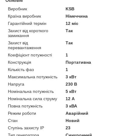
Основні
Виробник
KSB
Країна виробник
Німеччина
Гарантійний термін
12 міс
Захист від короткого
Так
замикання
Захист від
Так
перевантаження
Коефіцієнт потужності
1
Конструкція
Портативна
Кількість фаз
1
Максимальна потужність
3 кВт
Напруга
230 В
Номінальна потужність
5 кВт
Номінальна сила струму
12 А
Повна потужність
3 кВА
Режим роботи
Аварійний
Стан
Новий
Ступінь захисту IP
23
Тип генератора
Синхронний