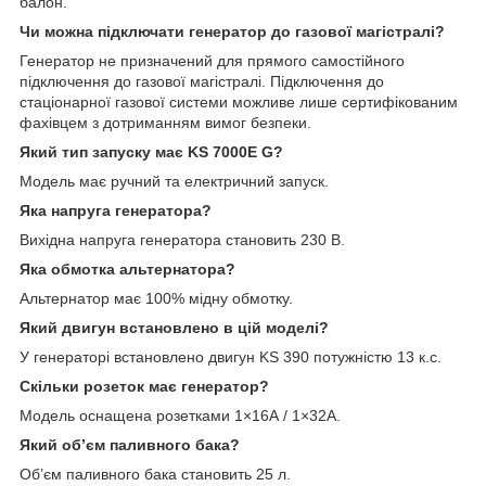
балон.
Чи можна підключати генератор до газової магістралі?
Генератор не призначений для прямого самостійного
підключення до газової магістралі. Підключення до
стаціонарної газової системи можливе лише сертифікованим
фахівцем з дотриманням вимог безпеки.
Який тип запуску має KS 7000E G?
Модель має ручний та електричний запуск.
Яка напруга генератора?
Вихідна напруга генератора становить 230 В.
Яка обмотка альтернатора?
Альтернатор має 100% мідну обмотку.
Який двигун встановлено в цій моделі?
У генераторі встановлено двигун KS 390 потужністю 13 к.с.
Скільки розеток має генератор?
Модель оснащена розетками 1×16А / 1×32А.
Який об’єм паливного бака?
Об’єм паливного бака становить 25 л.