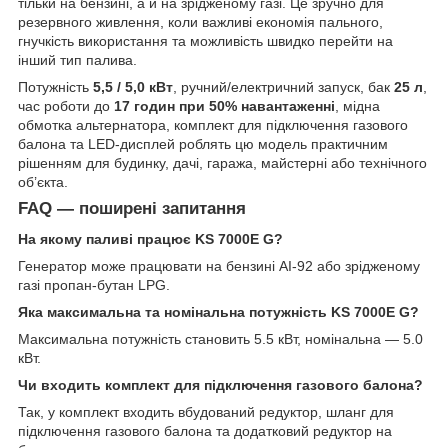
тільки на бензині, а й на зрідженому газі. Це зручно для
резервного живлення, коли важливі економія пального,
гнучкість використання та можливість швидко перейти на
інший тип палива.
Потужність
5,5 / 5,0 кВт
, ручний/електричний запуск, бак
25 л
,
час роботи до
17 годин при 50% навантаженні
, мідна
обмотка альтернатора, комплект для підключення газового
балона та LED-дисплей роблять цю модель практичним
рішенням для будинку, дачі, гаража, майстерні або технічного
об’єкта.
FAQ — поширені запитання
На якому паливі працює KS 7000E G?
Генератор може працювати на бензині АІ-92 або зрідженому
газі пропан-бутан LPG.
Яка максимальна та номінальна потужність KS 7000E G?
Максимальна потужність становить 5.5 кВт, номінальна — 5.0
кВт.
Чи входить комплект для підключення газового балона?
Так, у комплект входить вбудований редуктор, шланг для
підключення газового балона та додатковий редуктор на