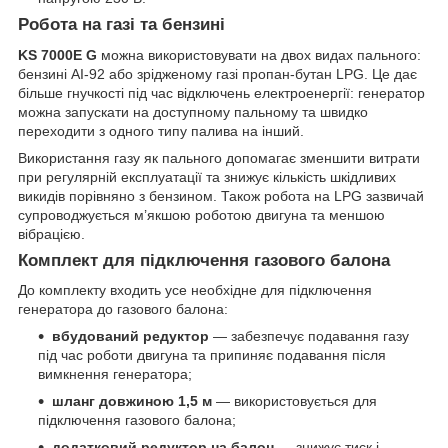
Робота на газі та бензині
KS 7000E G
можна використовувати на двох видах пального:
бензині АІ-92 або зрідженому газі пропан-бутан LPG. Це дає
більше гнучкості під час відключень електроенергії: генератор
можна запускати на доступному пальному та швидко
переходити з одного типу палива на інший.
Використання газу як пального допомагає зменшити витрати
при регулярній експлуатації та знижує кількість шкідливих
викидів порівняно з бензином. Також робота на LPG зазвичай
супроводжується м’якшою роботою двигуна та меншою
вібрацією.
Комплект для підключення газового балона
До комплекту входить усе необхідне для підключення
генератора до газового балона:
вбудований редуктор
— забезпечує подавання газу
під час роботи двигуна та припиняє подавання після
вимкнення генератора;
шланг довжиною 1,5 м
— використовується для
підключення газового балона;
додатковий редуктор на балон
— знижує тиск і