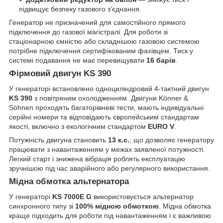
підвищує безпеку газового з’єднання.
Генератор не призначений для самостійного прямого
підключення до газової магістралі. Для роботи зі
стаціонарною ємністю або складнішою газовою системою
потрібне підключення сертифікованим фахівцем. Тиск у
системі подавання не має перевищувати
16 барів
.
Фірмовий двигун KS 390
У генераторі встановлено одноциліндровий 4-тактний двигун
KS 390
з повітряним охолодженням. Двигуни Könner &
Söhnen проходять багаторівневі тести, мають індивідуальні
серійні номери та відповідають європейським стандартам
якості, включно з екологічним стандартом
EURO V
.
Потужність двигуна становить
13 к.с.
, що дозволяє генератору
працювати з навантаженням у межах заявленої потужності.
Легкий старт і знижена вібрація роблять експлуатацію
зручнішою під час аварійного або регулярного використання.
Мідна обмотка альтернатора
У генераторі
KS 7000E G
використовується альтернатор
синхронного типу зі
100% мідною обмоткою
. Мідна обмотка
краще підходить для роботи під навантаженням і є важливою