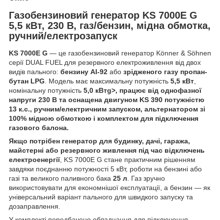
Газобензиновий генератор KS 7000E G
5,5 кВт, 230 В, газ/бензин, мідна обмотка,
ручний/електрозапуск
KS 7000E G
— це газобензиновий генератор Könner & Söhnen
серії DUAL FUEL для резервного електроживлення від двох
видів пального:
бензину АІ-92
або
зрідженого газу пропан-
бутан LPG
. Модель має максимальну потужність
5,5 кВт
,
номінальну потужність
5,0 кВтg>, працює від однофазної
напруги
230 В
та оснащена двигуном
KS 390
потужністю
13 к.с.
, ручним/електричним запуском, альтернатором зі
100% мідною обмоткою
і комплектом для підключення
газового балона.
Якщо потрібен генератор для будинку, дачі, гаража,
майстерні або резервного живлення під час відключень
електроенергії
, KS 7000E G стане практичним рішенням
завдяки поєднанню потужності 5 кВт, роботи на бензині або
газі та великого паливного бака
25 л
. Газ зручно
використовувати для економнішої експлуатації, а бензин — як
універсальний варіант пального для швидкого запуску та
дозаправлення.
У комплекті передбачено обладнання для підключення