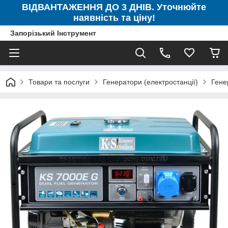
ВІДВАНТАЖЕННЯ ДО 3 ДНІВ. Уточнюйте
наявність та ціну!
Запорізький Інструмент
Товари та послуги
Генератори (електростанції)
Гене