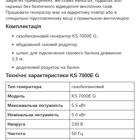
закритих приміщеннях, житлових кімнатах, підвалах або
гаражах без безпечного відведення вихлопних газів.
Працювати генератор має на відкритому повітрі або в
спеціально підготовленому місці з правильною вентиляцією.
Комплектація
газобензиновий генератор KS 7000E G;
вбудований газовий редуктор;
шланг для підключення газового балона довжиною
1,5 м;
додатковий редуктор на балон.
Технічні характеристики KS 7000E G
Тип генератора
газобензиновий
Модель
KS 7000E G
Максимальна потужність
5.5 кВт
Номінальна потужність
5.0 кВт
Напруга
230 В
Частота
50 Гц