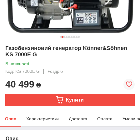
Газобензиновий генератор Könner&Söhnen
KS 7000E G
В наявності
Код: KS 7000E G
Роздріб
40 499
₴
Купити
Опис
Характеристики
Доставка
Оплата
Умови п
Опис