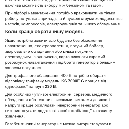
важлива можливість вибору між бензином та газом.
При підборі навантаження потрібно враховувати не тільки
робочу потужність приладів, а й пускові струми холодильників,
насосів, компресорів, електродвигунів та іншого обладнання.
Коли краще обрати іншу модель
Якщо потрібно живити всю будівлю без обмеження
навантаження, електроопалення, потужний бойлер,
зварювальне обладнання або кілька потужних
електродвигунів одночасно, варто виконати окремий
розрахунок навантаження і підібрати генератор з більшим
запасом потужності.
Для трифазного обладнання 400 В потрібно обирати
відповідну трифазну модель.
KS 7000E G
працює від
однофазної напруги
230 В
.
Для особливо чутливої електроніки, серверів, медичного
обладнання або техніки з високими вимогами до якості
напруги краще розглядати інверторний генератор або
використовувати додаткові засоби стабілізації та захисту
живлення.
Газобензиновий генератор не можна використовувати в