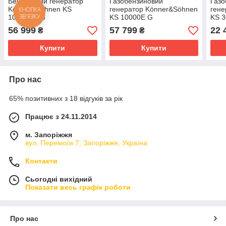
Бензиновий генератор
Газобензиновий
Газо
Könner&Söhnen KS
генератор Könner&Söhnen
гене
КНОПКА
ЗВ'ЯЗКУ
10000E-1/3
KS 10000E G
KS 
56 999
57 799
22 
₴
₴
Купити
Купити
Про нас
65% позитивних з 18 відгуків за рік
Працює з 24.11.2014
м. Запоріжжя
вул. Перемоги 7, Запоріжжя, Україна
Контакти
Сьогодні вихідний
Показати весь графік роботи
Про нас