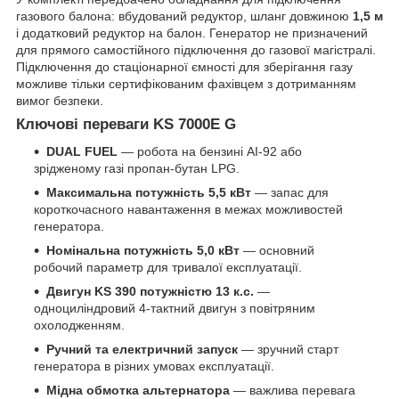
газового балона: вбудований редуктор, шланг довжиною
1,5 м
і додатковий редуктор на балон. Генератор не призначений
для прямого самостійного підключення до газової магістралі.
Підключення до стаціонарної ємності для зберігання газу
можливе тільки сертифікованим фахівцем з дотриманням
вимог безпеки.
Ключові переваги KS 7000E G
DUAL FUEL
— робота на бензині АІ-92 або
зрідженому газі пропан-бутан LPG.
Максимальна потужність 5,5 кВт
— запас для
короткочасного навантаження в межах можливостей
генератора.
Номінальна потужність 5,0 кВт
— основний
робочий параметр для тривалої експлуатації.
Двигун KS 390 потужністю 13 к.с.
—
одноциліндровий 4-тактний двигун з повітряним
охолодженням.
Ручний та електричний запуск
— зручний старт
генератора в різних умовах експлуатації.
Мідна обмотка альтернатора
— важлива перевага