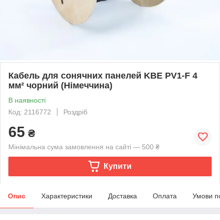
Кабель для сонячних панелей KBE PV1-F 4
мм² чорний (Німеччина)
В наявності
Код: 2116772
Роздріб
65
₴
Мінімальна сума замовлення на сайті — 500 ₴
Купити
Опис
Характеристики
Доставка
Оплата
Умови п