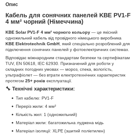
Опис
Кабель для сонячних панелей KBE PV1-F
4 мм² чорний (Німеччина)
KBE Solar PV1-F 4 мм² чорного кольору
— це якісний
одножильний кабель від провідного німецького виробника
KBE Elektrotechnik GmbH
, який спеціально розроблений для
підключення сонячних панелей у фотоелектричних системах.
Відповідає міжнародним стандартам безпеки та сертифікатам
TUV, EN 50618, IEC 62930. Призначений для роботи у
складних погодних умовах — мороз, спека, вологість,
ультрафіолет — без втрати електротехнічних характеристик
протягом
25+ років
експлуатації.
🔧 Технічні характеристики:
Тип кабелю: PV1-F
Переріз жили: 4 мм²
Кількість жил: 1 (одножильний)
Матеріал жили: багатожильна луджена мідь
Матеріал ізоляції: XLPE (зшитий поліетилен)