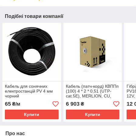
Подібні товари компанії
Кабель для сонячних
Кабель (патч-корд) КВППп
Гiб
електростанцій PV 4 мм
(100) 4 * 2 * 0,51 (UTP-
PV18
чорний
cat.5E), MERLION, СU,
12V,
ізоляція ПЕ, з дротом.
160-
65
6 903
12 
₴/м
₴
1*1,2 мм, для
Vdc)
Купити
Купити
Про нас