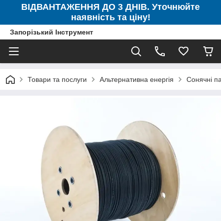
ВІДВАНТАЖЕННЯ ДО 3 ДНІВ. Уточнюйте
наявність та ціну!
Запорізький Інструмент
Товари та послуги
Альтернативна енергія
Сонячні п