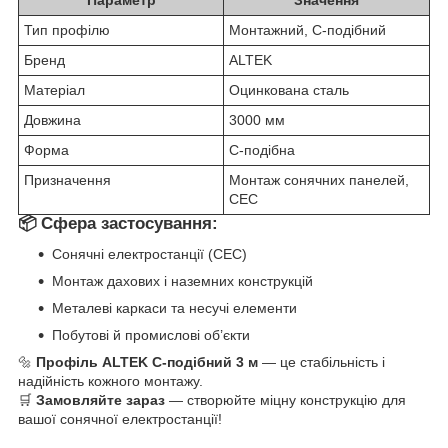
Тип профілю
Монтажний, C-подібний
Бренд
ALTEK
Матеріал
Оцинкована сталь
Довжина
3000 мм
Форма
C-подібна
Призначення
Монтаж сонячних панелей,
СЕС
📦 Сфера застосування:
Сонячні електростанції (СЕС)
Монтаж дахових і наземних конструкцій
Металеві каркаси та несучі елементи
Побутові й промислові об’єкти
🔩
Профіль ALTEK C-подібний 3 м
— це стабільність і
надійність кожного монтажу.
🛒
Замовляйте зараз
— створюйте міцну конструкцію для
вашої сонячної електростанції!