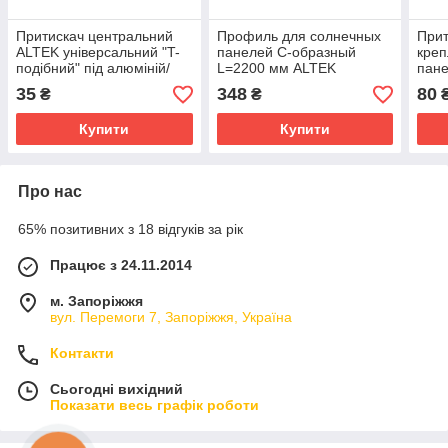
Притискач центральний
Профиль для солнечных
Прит
ALTEK універсальний "T-
панелей С-образный
креп
подібний" під алюміній/
L=2200 мм ALTEK
пане
цинк
поді
35
348
80
₴
₴
Купити
Купити
Про нас
65% позитивних з 18 відгуків за рік
Працює з 24.11.2014
м. Запоріжжя
вул. Перемоги 7, Запоріжжя, Україна
Контакти
Сьогодні вихідний
Показати весь графік роботи