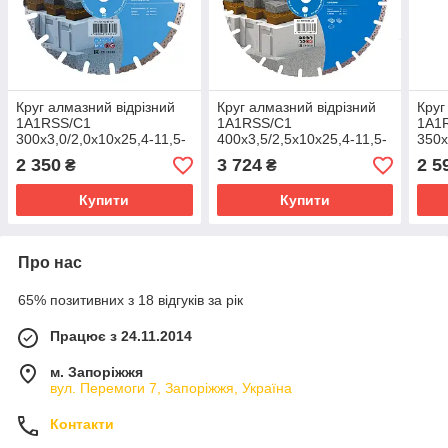
Круг алмазний вiдрiзний
Круг алмазний вiдрiзний
Круг
1A1RSS/C1
1A1RSS/C1
1A1
300x3,0/2,0x10x25,4-11,5-
400x3,5/2,5x10x25,4-11,5-
350x
18 HIT Beton
24 HIT Beton
24 H
2 350
3 724
2 5
₴
₴
Купити
Купити
Про нас
65% позитивних з 18 відгуків за рік
Працює з 24.11.2014
м. Запоріжжя
вул. Перемоги 7, Запоріжжя, Україна
Контакти