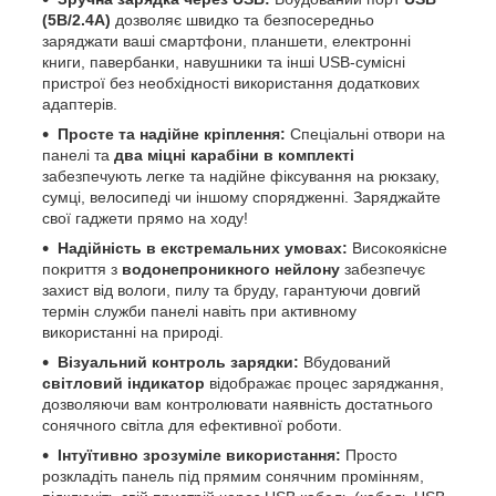
(5В/2.4A)
дозволяє швидко та безпосередньо
заряджати ваші смартфони, планшети, електронні
книги, павербанки, навушники та інші USB-сумісні
пристрої без необхідності використання додаткових
адаптерів.
Просте та надійне кріплення:
Спеціальні отвори на
панелі та
два міцні карабіни в комплекті
забезпечують легке та надійне фіксування на рюкзаку,
сумці, велосипеді чи іншому спорядженні. Заряджайте
свої гаджети прямо на ходу!
Надійність в екстремальних умовах:
Високоякісне
покриття з
водонепроникного нейлону
забезпечує
захист від вологи, пилу та бруду, гарантуючи довгий
термін служби панелі навіть при активному
використанні на природі.
Візуальний контроль зарядки:
Вбудований
світловий індикатор
відображає процес заряджання,
дозволяючи вам контролювати наявність достатнього
сонячного світла для ефективної роботи.
Інтуїтивно зрозуміле використання:
Просто
розкладіть панель під прямим сонячним промінням,