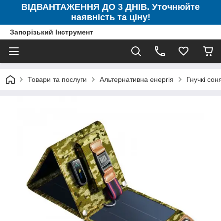
ВІДВАНТАЖЕННЯ ДО 3 ДНІВ. Уточнюйте
наявність та ціну!
Запорізький Інструмент
Товари та послуги
Альтернативна енергія
Гнучкі cон