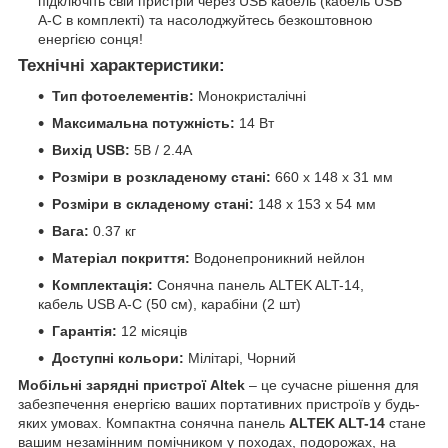
підключіть свій пристрій через USB кабель (кабель USB
A-C в комплекті) та насолоджуйтесь безкоштовною
енергією сонця!
Технічні характеристики:
Тип фотоелементів:
Монокристалічні
Максимальна потужність:
14 Вт
Вихід USB:
5В / 2.4A
Розміри в розкладеному стані:
660 x 148 x 31 мм
Розміри в складеному стані:
148 x 153 x 54 мм
Вага:
0.37 кг
Матеріал покриття:
Водонепроникний нейлон
Комплектація:
Сонячна панель ALTEK ALT-14,
кабель USB A-C (50 см), карабіни (2 шт)
Гарантія:
12 місяців
Доступні кольори:
Мілітарі, Чорний
Мобільні зарядні пристрої Altek
– це сучасне рішення для
забезпечення енергією ваших портативних пристроїв у будь-
яких умовах. Компактна сонячна панель
ALTEK ALT-14
стане
вашим незамінним помічником у походах, подорожах, на