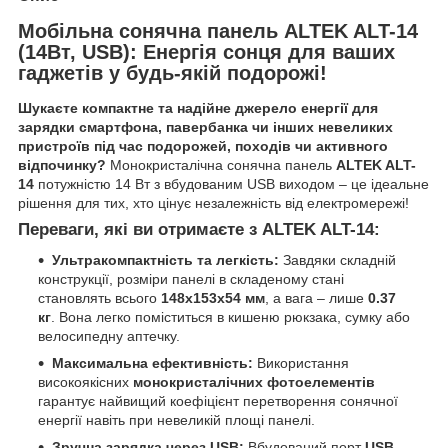
Мобільна сонячна панель ALTEK ALT-14
(14Вт, USB): Енергія сонця для ваших
гаджетів у будь-якій подорожі!
Шукаєте компактне та надійне джерело енергії для
зарядки смартфона, павербанка чи інших невеликих
пристроїв під час подорожей, походів чи активного
відпочинку?
Монокристалічна сонячна панель
ALTEK ALT-
14
потужністю 14 Вт з вбудованим USB виходом – це ідеальне
рішення для тих, хто цінує незалежність від електромережі!
Переваги, які ви отримаєте з ALTEK ALT-14:
Ультракомпактність та легкість:
Завдяки складній
конструкції, розміри панелі в складеному стані
становлять всього
148x153x54 мм
, а вага – лише
0.37
кг
. Вона легко поміститься в кишеню рюкзака, сумку або
велосипедну аптечку.
Максимальна ефективність:
Використання
високоякісних
монокристалічних фотоелементів
гарантує найвищий коефіцієнт перетворення сонячної
енергії навіть при невеликій площі панелі.
Зручна зарядка через USB:
Вбудований порт
USB