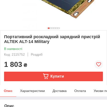
Портативний розкладний зарядний пристрій
ALTEK ALT-14 Military
В наявності
Код: 2115752
Роздріб
1 803
₴
Купити
Опис
Характеристики
Доставка
Оплата
Умови п
Опис