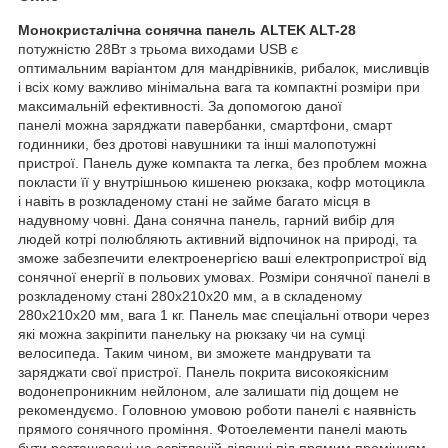
Монокристалічна сонячна панель ALTEK ALT-28
потужністю 28Вт з трьома виходами USB є
оптимальним варіантом для мандрівників, рибалок, мисливців
і всіх кому важливо мінімальна вага та компактні розміри при
максимальній ефективності. За допомогою даної
панелі можна заряджати павербанки, смартфони, смарт
годинники, без дротові навушники та інші малопотужні
пристрої. Панель дуже компакта та легка, без проблем можна
покласти її у внутрішньою кишенею рюкзака, кофр мотоцикла
і навіть в розкладеному стані не займе багато місця в
надувному човні. Дана сонячна панель, гарний вибір для
людей котрі полюбляють активний відпочинок на природі, та
зможе забезпечити електроенергією ваші електропристрої від
сонячної енергії в польових умовах. Розміри сонячної панелі в
розкладеному стані 280x210x20 мм, а в складеному
280x210x20 мм, вага 1 кг. Панель має спеціальні отвори через
які можна закріпити панельку на рюкзаку чи на сумці
велосипеда. Таким чином, ви зможете мандрувати та
заряджати свої пристрої. Панель покрита високоякісним
водонепроникним нейлоном, але залишати під дощем не
рекомендуємо. Головною умовою роботи панелі є наявність
прямого сонячного проміння. Фотоелементи панелі мають
бути розташовані на освітленій ділянці під прямим промінням