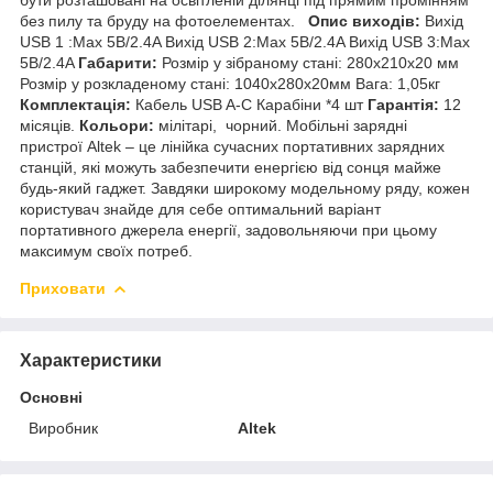
без пилу та бруду на фотоелементах.
Опис виходів:
Вихід
USB 1 :Max 5В/2.4A Вихід USB 2:Max 5В/2.4A Вихід USB 3:Max
5В/2.4A
Габарити:
Розмір у зібраному стані: 280x210x20 мм
Розмір у розкладеному стані: 1040x280x20мм Вага: 1,05кг
Комплектація:
Кабель USB A-C Карабіни *4 шт
Гарантія:
12
місяців.
Кольори:
мілітарі, чорний. Мобільні зарядні
пристрої Altek – це лінійка сучасних портативних зарядних
станцій, які можуть забезпечити енергією від сонця майже
будь-який гаджет. Завдяки широкому модельному ряду, кожен
користувач знайде для себе оптимальний варіант
портативного джерела енергії, задовольняючи при цьому
максимум своїх потреб.
Приховати
Характеристики
Основні
Виробник
Altek