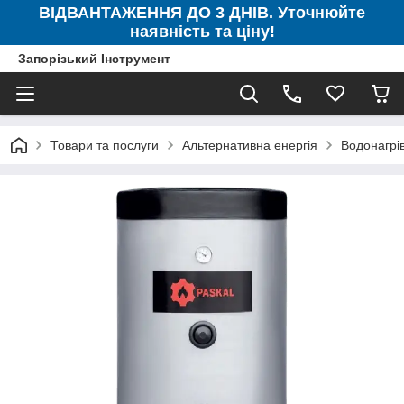
ВІДВАНТАЖЕННЯ ДО 3 ДНІВ. Уточнюйте
наявність та ціну!
Запорізький Інструмент
Товари та послуги
Альтернативна енергія
Водонагрів