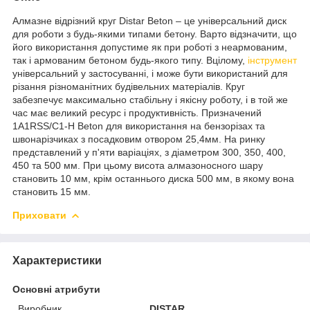
Алмазне відрізний круг Distar Beton – це універсальний диск
для роботи з будь-якими типами бетону. Варто відзначити, що
його використання допустиме як при роботі з неармованим,
так і армованим бетоном будь-якого типу. Вцілому,
інструмент
універсальний у застосуванні, і може бути використаний для
різання різноманітних будівельних матеріалів. Круг
забезпечує максимально стабільну і якісну роботу, і в той же
час має великий ресурс і продуктивність. Призначений
1A1RSS/C1-H Beton для використання на бензорізах та
швонарізчиках з посадковим отвором 25,4мм. На ринку
представлений у п'яти варіаціях, з діаметром 300, 350, 400,
450 та 500 мм. При цьому висота алмазоносного шару
становить 10 мм, крім останнього диска 500 мм, в якому вона
становить 15 мм.
Приховати
Характеристики
Основні атрибути
Виробник
DISTAR