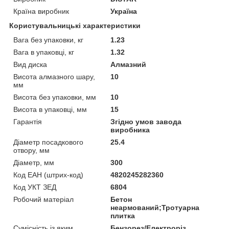
Країна виробник
Україна
Користувальницькі характеристики
Вага без упаковки, кг
1.23
Вага в упаковці, кг
1.32
Вид диска
Алмазний
Висота алмазного шару,
10
мм
Висота без упаковки, мм
10
Висота в упаковці, мм
15
Гарантія
Згідно умов завода
виробника
Діаметр посадкового
25.4
отвору, мм
Діаметр, мм
300
Код ЕАН (штрих-код)
4820245282360
Код УКТ ЗЕД
6804
Робочий матеріал
Бетон
неармований;Тротуарна
плитка
Сумісність із яким
Бензорез/Електроріз