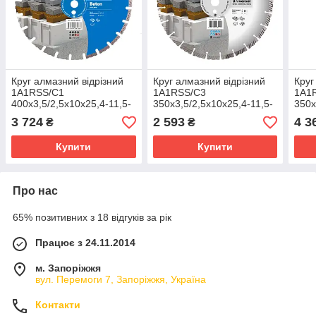
Круг алмазний вiдрiзний
Круг алмазний вiдрiзний
Круг
1A1RSS/C1
1A1RSS/C3
1A1
400x3,5/2,5x10x25,4-11,5-
350x3,5/2,5x10x25,4-11,5-
350x
24 HIT Beton
24 HIT Universal
30-H
3 724
2 593
4 3
₴
₴
Купити
Купити
Про нас
65% позитивних з 18 відгуків за рік
Працює з 24.11.2014
м. Запоріжжя
вул. Перемоги 7, Запоріжжя, Україна
Контакти