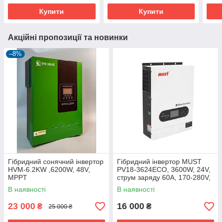
Купити
Купити
Акційні пропозиції та новинки
–8%
Гібридний сонячний інвертор
Гібридний інвертор MUST
HVM-6.2KW ,6200W, 48V,
PV18-3624ECO, 3600W, 24V,
MPPT
струм заряду 60A, 170-280V,
MPPT (100А, 30-320 Vdc)
В наявності
В наявності
23 000
16 000
₴
₴
25 000 ₴