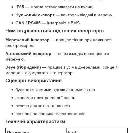
IP65
— можна встановлювати на вулиці
Нульовий експорт
— контроль віддачі в мережу
CAN / RS485
— інтеграція з BMS
Чим відрізняється від інших інверторів
Мережевий інвертор
— працює тільки при наявності
електромережі.
Автономний інвертор
— не взаємодіє повноцінно з
мережею.
Deye (гібридний)
— працює з усіма джерелами: сонце +
мережа + акумулятор + генератор.
Сценарії використання
будинок з частими відключеннями світла
економія електроенергії вдень
резерв для котла та насосів
повноцінна сонячна електростанція
Технічні характеристики
Потужність
5 кВт