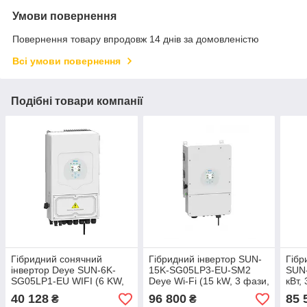
Умови повернення
Повернення товару впродовж 14 днів за домовленістю
Всі умови повернення
Подібні товари компанії
Гібридний сонячний
Гібридний інвертор SUN-
Гібр
інвертор Deye SUN-6K-
15K-SG05LP3-EU-SM2
SUN
SG05LP1-EU WIFI (6 KW,
Deye Wi-Fi (15 kW, 3 фази,
кВт,
1 ФАЗа, 2 MPPT)
2 MPPT, LV)
LV)
40 128
96 800
85 
₴
₴