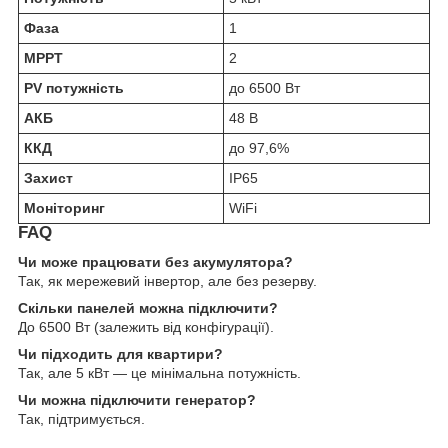
Фаза
1
MPPT
2
PV потужність
до 6500 Вт
АКБ
48 В
ККД
до 97,6%
Захист
IP65
Моніторинг
WiFi
FAQ
Чи може працювати без акумулятора?
Так, як мережевий інвертор, але без резерву.
Скільки панелей можна підключити?
До 6500 Вт (залежить від конфігурації).
Чи підходить для квартири?
Так, але 5 кВт — це мінімальна потужність.
Чи можна підключити генератор?
Так, підтримується.