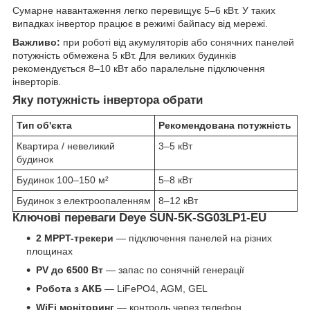
Сумарне навантаження легко перевищує 5–6 кВт. У таких
випадках інвертор працює в режимі байпасу від мережі.
Важливо:
при роботі від акумуляторів або сонячних панелей
потужність обмежена 5 кВт. Для великих будинків
рекомендується 8–10 кВт або паралельне підключення
інверторів.
Яку потужність інвертора обрати
Тип об'єкта
Рекомендована потужність
Квартира / невеликий
3–5 кВт
будинок
Будинок 100–150 м²
5–8 кВт
Будинок з електроопаленням
8–12 кВт
Ключові переваги Deye SUN-5K-SG03LP1-EU
2 MPPT-трекери
— підключення панелей на різних
площинах
PV до 6500 Вт
— запас по сонячній генерації
Робота з АКБ
— LiFePO4, AGM, GEL
WiFi моніторинг
— контроль через телефон