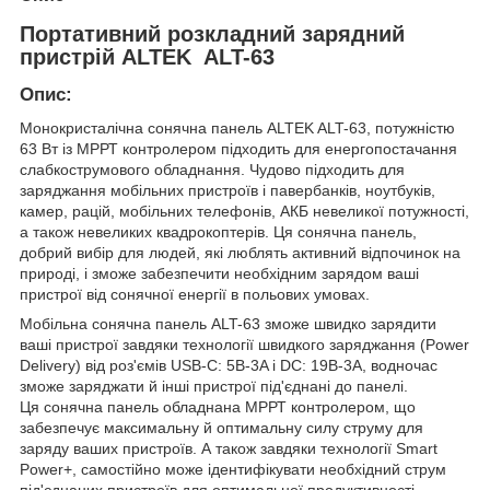
Портативний розкладний зарядний
пристрій ALTEK ALT-63
Опис:
Монокристалічна сонячна панель ALTEK ALT-63, потужністю
63 Вт із МРРТ контролером підходить для енергопостачання
слабкострумового обладнання. Чудово підходить для
заряджання мобільних пристроїв і павербанків, ноутбуків,
камер, рацій, мобільних телефонів, АКБ невеликої потужності,
а також невеликих квадрокоптерів. Ця сонячна панель,
добрий вибір для людей, які люблять активний відпочинок на
природі, і зможе забезпечити необхідним зарядом ваші
пристрої від сонячної енергії в польових умовах.
Мобільна сонячна панель ALT-63 зможе швидко зарядити
ваші пристрої завдяки технології швидкого заряджання (Power
Delivery) від роз'ємів USB-С: 5В-3A і DC: 19В-3А, водночас
зможе заряджати й інші пристрої під'єднані до панелі.
Ця сонячна панель обладнана МРРТ контролером, що
забезпечує максимальну й оптимальну силу струму для
заряду ваших пристроїв. А також завдяки технології Smart
Power+, самостійно може ідентифікувати необхідний струм