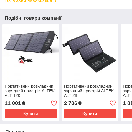
Всі умови повернення
Подібні товари компанії
Портативний розкладний
Портативний розкладний
Порт
зарядний пристрій ALTEK
зарядний пристрій ALTEK
заря
ALT-120
ALT-28
ALT-
11 001
2 706
1 8
₴
₴
Купити
Купити
Про нас