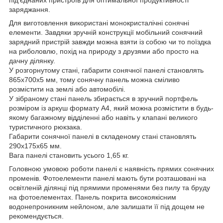
під'єднаних пристроїв для оптимальної продуктивності
заряджання.
Для виготовлення використані монокристалічні сонячні
елементи. Завдяки зручній конструкції мобільний сонячний
зарядний пристрій завжди можна взяти із собою чи то поїздка
на риболовлю, похід на природу з друзями або просто на
дачну ділянку.
У розгорнутому стані, габарити сонячної панелі становлять
865x700x5 мм, тому сонячну панель можна сміливо
розмістити на землі або автомобілі.
У зібраному стані панель збирається в зручний портфель
розміром із аркуш формату А4, який можна розмістити в будь-
якому багажному відділенні або навіть у клапані великого
туристичного рюкзака.
Габарити сонячної панелі в складеному стані становлять
290x175x65 мм.
Вага панелі становить усього 1,65 кг.
Головною умовою роботи панелі є наявність прямих сонячних
променів. Фотоелементи панелі мають бути розташовані на
освітленій ділянці під прямими променями без пилу та бруду
на фотоелементах. Панель покрита високоякісним
водонепроникним нейлоном, але залишати її під дощем не
рекомендується.