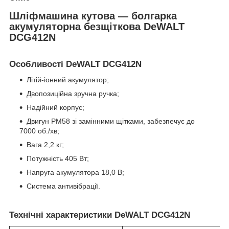
Шліфмашина кутова — болгарка
акумуляторна безщіткова DeWALT
DCG412N
Особливості DeWALT DCG412N
Літій-іонний акумулятор;
Двопозиційна зручна ручка;
Надійний корпус;
Двигун PM58 зі замінними щітками, забезпечує до
7000 об./хв;
Вага 2,2 кг;
Потужність 405 Вт;
Напруга акумулятора 18,0 В;
Система антивібрації.
Технічні характеристики DeWALT DCG412N