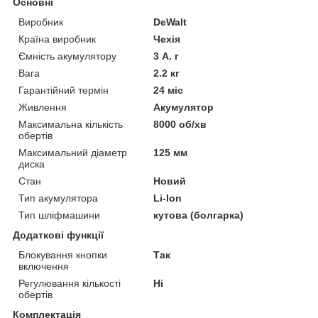
Основні
Виробник
DeWalt
Країна виробник
Чехія
Ємність акумулятору
3 А. г
Вага
2.2 кг
Гарантійний термін
24 міс
Живлення
Акумулятор
Максимальна кількість
8000 об/хв
обертів
Максимальний діаметр
125 мм
диска
Стан
Новий
Тип акумулятора
Li-Ion
Тип шліфмашини
кутова (болгарка)
Додаткові функції
Блокування кнопки
Так
включення
Регулювання кількості
Ні
обертів
Комплектація