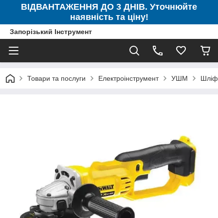
ВІДВАНТАЖЕННЯ ДО 3 ДНІВ. Уточнюйте
наявність та ціну!
Запорізький Інструмент
Товари та послуги
Електроінструмент
УШМ
Шліф