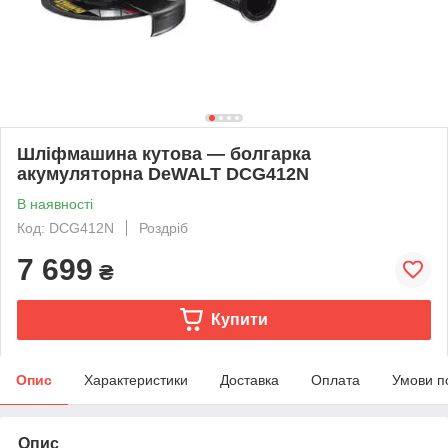
Шліфмашина кутова — болгарка
акумуляторна DeWALT DCG412N
В наявності
Код: DCG412N
Роздріб
7 699
₴
Купити
Опис
Характеристики
Доставка
Оплата
Умови п
Опис