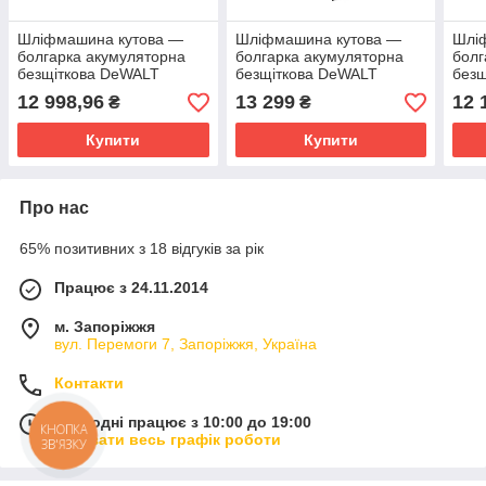
Шліфмашина кутова —
Шліфмашина кутова —
Шлі
болгарка акумуляторна
болгарка акумуляторна
болг
безщіткова DeWALT
безщіткова DeWALT
без
DCG405FN
DCG409NT
DCG
12 998,96
13 299
12 
₴
₴
Купити
Купити
Про нас
65% позитивних з 18 відгуків за рік
Працює з 24.11.2014
м. Запоріжжя
вул. Перемоги 7, Запоріжжя, Україна
Контакти
Сьогодні працює з 10:00 до 19:00
КНОПКА
Показати весь графік роботи
ЗВ'ЯЗКУ