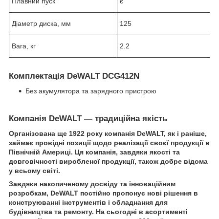
Плавний пуск
є
Діаметр диска, мм
125
Вага, кг
2.2
Комплектація DeWALT DCG412N
Без акумулятора та зарядного пристрою
Компанія DeWALT — традиційна якість
Організована ще 1922 року компанія DeWALT, як і раніше,
займає провідні позиції щодо реалізації своєї продукції в
Північній Америці. Ця компанія, завдяки якості та
довговічності виробленої продукції, також добре відома
у всьому світі.
Завдяки накопиченому досвіду та інноваційним
розробкам, DeWALT постійно пропонує нові рішення в
конструюванні інструментів і обладнання для
будівництва та ремонту. На сьогодні в асортименті