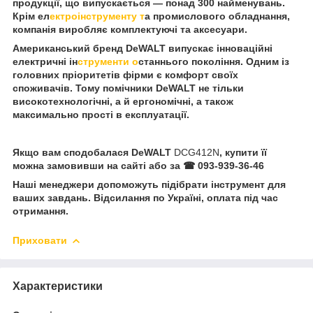
продукції, що випускається — понад 300 найменувань.
Крім ел
ектроінструменту т
а промислового обладнання,
компанія виробляє комплектуючі та аксесуари.
Американський бренд DeWALT випускає інноваційні
електричні ін
струменти о
станнього покоління. Одним із
головних пріоритетів фірми є комфорт своїх
споживачів. Тому помічники DeWALT не тільки
високотехнологічні, а й ергономічні, а також
максимально прості в експлуатації.
Якщо вам сподобалася DeWALT
DCG412N
, купити її
можна замовивши на сайті або за ☎ 093-939-36-46
Наші менеджери допоможуть підібрати інструмент для
ваших завдань. Відсилання по Україні, оплата під час
отримання.
Приховати
Характеристики