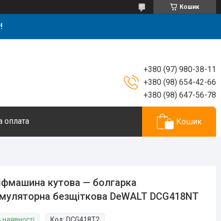
Кошик
!
+380 (97) 980-38-11
+380 (98) 654-42-66
+380 (98) 647-56-78
а оплата
Кошик
фмашина кутова — болгарка
муляторна безщіткова DeWALT DCG418NT
В наявності
Код:
DCG418T2