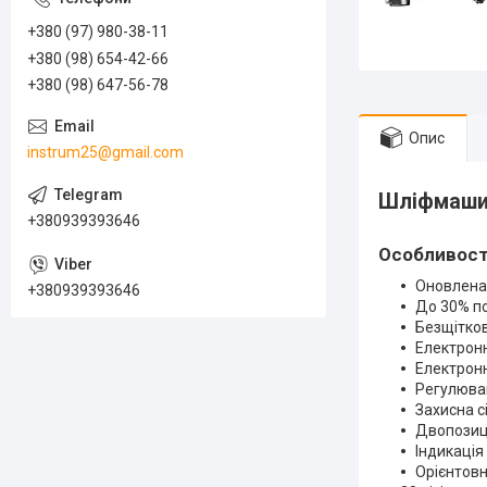
+380 (97) 980-38-11
+380 (98) 654-42-66
+380 (98) 647-56-78
Опис
instrum25@gmail.com
Шліфмашин
+380939393646
Особливост
Оновлена 
+380939393646
До 30% по
Безщітко
Електронн
Електронн
Регулюван
Захисна с
Двопозиці
Індикація 
Орієнтовн