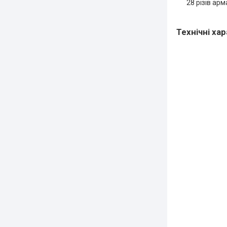
28 різів ар
Технічні х