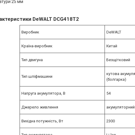
матури 25 мм
арактеристики DeWALT DCG418T2
Виробник
DeWALT
Країна-виробник
Китай
Тип двигуна
Безщітковий
кутова акумул
Тип шліфмашини
(болгарка)
Напруга акумулятора, В
54
Джерело живлення
акумуляторний
Вихідна потужність, Вт
2300
Тип акумулятора
Li-lon