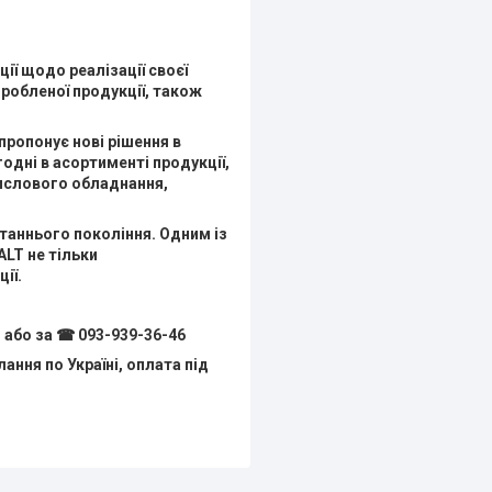
ції щодо реалізації своєї
иробленої продукції, також
ропонує нові рішення в
одні в асортименті продукції,
ислового обладнання,
таннього покоління. Одним із
ALT не тільки
ії.
 або за ☎ 093-939-36-46
ння по Україні, оплата під