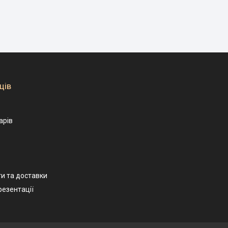
ців
арів
и та доставки
резентації