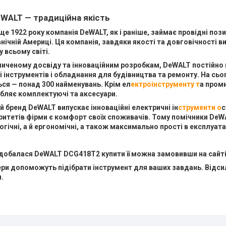
WALT — традиційна якість
е 1922 року компанія DeWALT, як і раніше, займає провідні пози
внічній Америці. Ця компанія, завдяки якості та довговічності в
 всьому світі.
иченому досвіду та інноваційним розробкам, DeWALT постійно п
 інструментів і обладнання для будівництва та ремонту. На сьог
ся — понад 300 найменувань. Крім ел
ектроінструменту т
а пром
бляє комплектуючі та аксесуари.
 бренд DeWALT випускає інноваційні електричні ін
струменти о
с
ритетів фірми є комфорт своїх споживачів. Тому помічники DeW
гічні, а й ергономічні, а також максимально прості в експлуатац
обалася DeWALT DCG418T2 купити її можна замовивши на сайті
и допоможуть підібрати інструмент для ваших завдань. Відсила
.