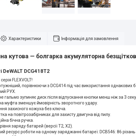
Характеристики
Інформація для замовлення
а кутова — болгарка акумуляторна безщітко
і DeWALT DCG418T2
серія FLEXVOLT!
тужніший, порівнюючи з DCG414 під час використання однакових б
вий РУХ.
е гальмо зупиняє диск після відпускання кнопки менш ніж за 3 сек
а муфта зменшує ймовірність зворотного удару.
ня захисного кожуха без ключа.
ітка на повітрозабірниках для захисту двигуна від пилу.
йна бічна ручка.
рівня заряду батарей (версії T2, X2).
ий ресурс роботи на одному заряджанні батареї: DCB546: 86 різань