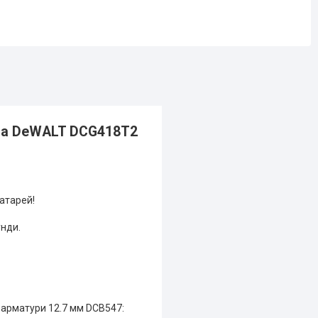
ва DeWALT DCG418T2
атарей!
унди.
 арматури 12.7 мм DCB547: