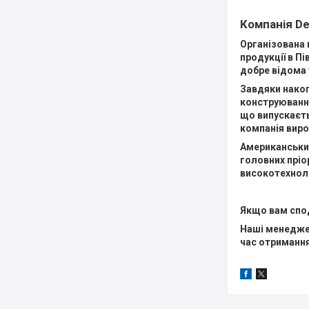
Компанія De
Організована щ
продукції в Пі
добре відома у
Завдяки накоп
конструюванні
що випускаєть
компанія виро
Американський
головних пріо
високотехноло
Якщо вам спод
Наші менеджер
час отримання