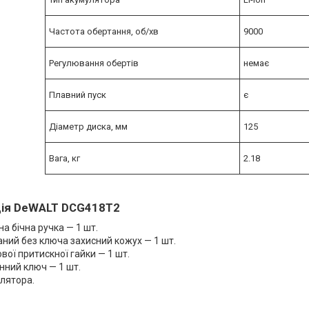
Частота обертання, об/хв
9000
Регулювання обертів
немає
Плавний пуск
є
Діаметр диска, мм
125
Вага, кг
2.18
ія DeWALT DCG418T2
на бічна ручка — 1 шт.
ний без ключа захисний кожух — 1 шт.
вої притискної гайки — 1 шт.
ний ключ — 1 шт.
лятора.