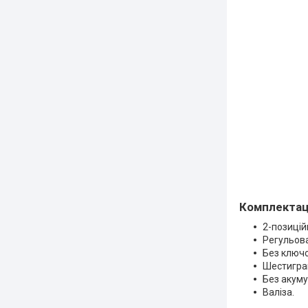
Комплектац
2-позицій
Регульова
Без ключо
Шестигран
Без акуму
Валіза.