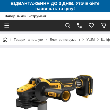
ВІДВАНТАЖЕННЯ ДО 3 ДНІВ. Уточнюйте
наявність та ціну!
Запорізький Інструмент
Товари та послуги
Електроінструмент
УШМ
Шліф