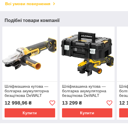
Всі умови повернення
Подібні товари компанії
Шліфмашина кутова —
Шліфмашина кутова —
Шлі
болгарка акумуляторна
болгарка акумуляторна
болг
безщіткова DeWALT
безщіткова DeWALT
без
DCG405FN
DCG409NT
DCG
12 998,96
13 299
12 
₴
₴
Купити
Купити