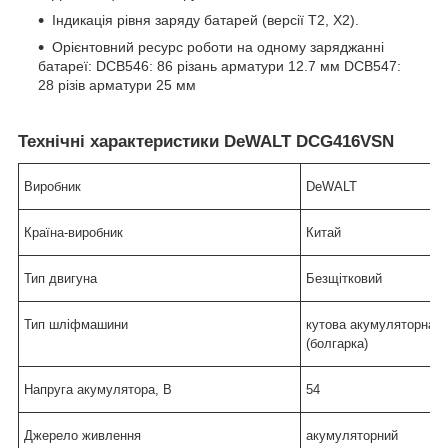
Індикація рівня заряду батарей (версії T2, X2).
Орієнтовний ресурс роботи на одному заряджанні
батареї: DCB546: 86 різань арматури 12.7 мм DCB547:
28 різів арматури 25 мм
Технічні характеристики DeWALT DCG416VSN
Виробник
DeWALT
Країна-виробник
Китай
Тип двигуна
Безщітковий
Тип шліфмашини
кутова акумуляторна
(болгарка)
Напруга акумулятора, В
54
Джерело живлення
акумуляторний