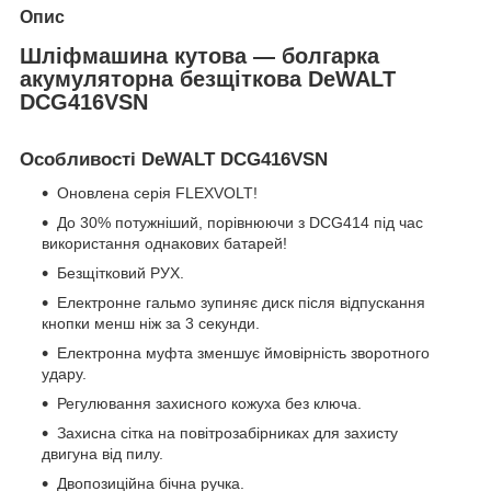
Опис
Шліфмашина кутова — болгарка
акумуляторна безщіткова DeWALT
DCG416VSN
Особливості DeWALT DCG416VSN
Оновлена серія FLEXVOLT!
До 30% потужніший, порівнюючи з DCG414 під час
використання однакових батарей!
Безщітковий РУХ.
Електронне гальмо зупиняє диск після відпускання
кнопки менш ніж за 3 секунди.
Електронна муфта зменшує ймовірність зворотного
удару.
Регулювання захисного кожуха без ключа.
Захисна сітка на повітрозабірниках для захисту
двигуна від пилу.
Двопозиційна бічна ручка.