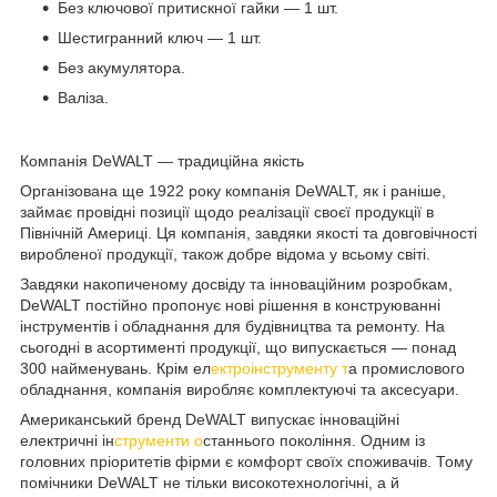
Без ключової притискної гайки — 1 шт.
Шестигранний ключ — 1 шт.
Без акумулятора.
Валіза.
Компанія DeWALT — традиційна якість
Організована ще 1922 року компанія DeWALT, як і раніше,
займає провідні позиції щодо реалізації своєї продукції в
Північній Америці. Ця компанія, завдяки якості та довговічності
виробленої продукції, також добре відома у всьому світі.
Завдяки накопиченому досвіду та інноваційним розробкам,
DeWALT постійно пропонує нові рішення в конструюванні
інструментів і обладнання для будівництва та ремонту. На
сьогодні в асортименті продукції, що випускається — понад
300 найменувань. Крім ел
ектроінструменту т
а промислового
обладнання, компанія виробляє комплектуючі та аксесуари.
Американський бренд DeWALT випускає інноваційні
електричні ін
струменти о
станнього покоління. Одним із
головних пріоритетів фірми є комфорт своїх споживачів. Тому
помічники DeWALT не тільки високотехнологічні, а й