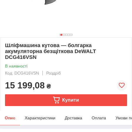
Шліфмашина кутова — болгарка
акумуляторна безщіткова DeWALT
DCG416VSN
В наявності
Код: DCG416VSN
Роздріб
15 199,08
₴
Купити
Опис
Характеристики
Доставка
Оплата
Умови п