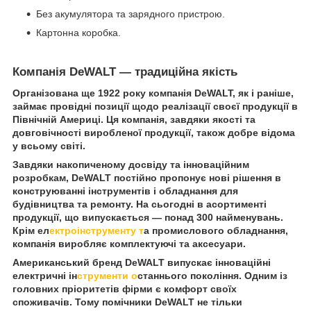
Без акумулятора та зарядного пристрою.
Картонна коробка.
Компанія DeWALT — традиційна якість
Організована ще 1922 року компанія DeWALT, як і раніше,
займає провідні позиції щодо реалізації своєї продукції в
Північній Америці. Ця компанія, завдяки якості та
довговічності виробленої продукції, також добре відома
у всьому світі.
Завдяки накопиченому досвіду та інноваційним
розробкам, DeWALT постійно пропонує нові рішення в
конструюванні інструментів і обладнання для
будівництва та ремонту. На сьогодні в асортименті
продукції, що випускається — понад 300 найменувань.
Крім ел
ектроінструменту т
а промислового обладнання,
компанія виробляє комплектуючі та аксесуари.
Американський бренд DeWALT випускає інноваційні
електричні ін
струменти о
станнього покоління. Одним із
головних пріоритетів фірми є комфорт своїх
споживачів. Тому помічники DeWALT не тільки