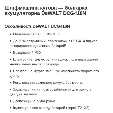
Шліфмашина кутова — болгарка
акумуляторна DeWALT DCG418N
Особливості DeWALT DCG418N
Оновлена серія FLEXVOLT!
До 30% потужніший, порівнюючи з DCG414 під час
використання однакових батарей!
Безщітковий РУХ.
Електронне гальмо зупиняє диск після відпускання
кнопки менш ніж за 3 секунди.
Електронна муфта зменшує ймовірність зворотного
удару.
Регулювання захисного кожуха без ключа.
Захисна сітка на повітрозабірниках для захисту
двигуна від пилу.
Двопозиційна бічна ручка.
Індикація рівня заряду батарей (версії T2, X2).