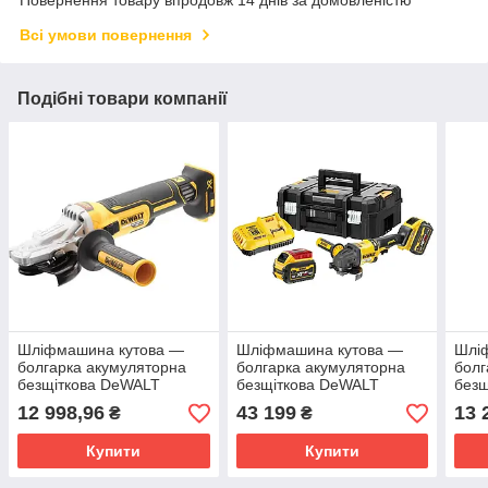
Всі умови повернення
Подібні товари компанії
Шліфмашина кутова —
Шліфмашина кутова —
Шлі
болгарка акумуляторна
болгарка акумуляторна
болг
безщіткова DeWALT
безщіткова DeWALT
без
DCG405FN
DCG418X2
DCG
12 998,96
43 199
13 
₴
₴
Купити
Купити