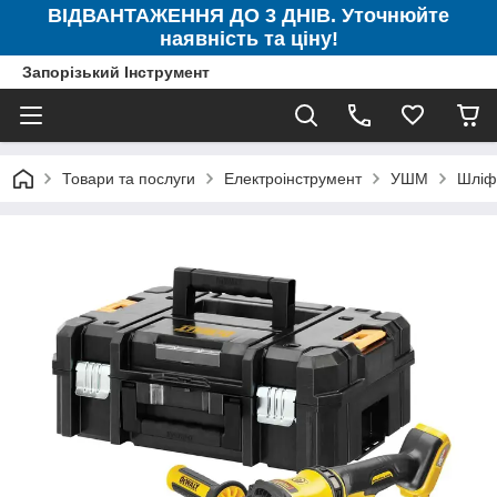
ВІДВАНТАЖЕННЯ ДО 3 ДНІВ. Уточнюйте
наявність та ціну!
Запорізький Інструмент
Товари та послуги
Електроінструмент
УШМ
Шліф